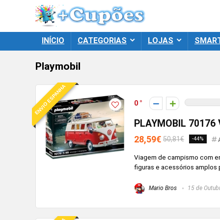
INÍCIO
CATEGORIAS
LOJAS
SMAR
Playmobil
ENVIO ESPANHA
0
PLAYMOBIL 70176 
28,59€
50,81€
-44%
Viagem de campismo com em
figuras e acessórios amplos p
Mario Bros
15 de Outub