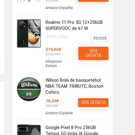
11,99€
Amazon Espanha
Realme 11 Pro 5G 12+256GB
SUPERVOOC de 67 W
Usar o cupão:
05CD20
210,62€
VER
224,99€
OFERTA
Aliexpress
Europa
Wilson Bola de basquetebol
NBA TEAM TRIBUTE, Boston
Celtics
18,29€
VER OFERTA
30,44€
Amazon Espanha
Google Pixel 8 Pro 256GB
Tensor G3 inclui IA Google