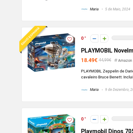
Maria
5 de Maio, 2024
ENVIO ESPANHA
0
PLAYMOBIL Novelmor
18.49€
44,99€
Amazon 
PLAYMOBIL Zeppelin de Dario
cavaleiro Bruce Benett. Inclu
Maria
9 de Dezembro, 
0
Playmobil Dinos 70