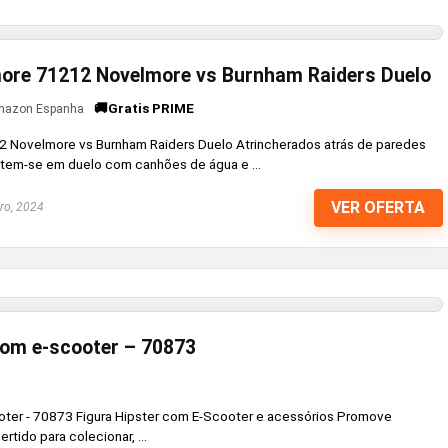
re 71212 Novelmore vs Burnham Raiders Duelo
🚚Gratis PRIME
azon Espanha
Novelmore vs Burnham Raiders Duelo Atrincherados atrás de paredes
tem-se em duelo com canhões de água e ...
VER OFERTA
ro, 2024
com e-scooter – 70873
oter - 70873 Figura Hipster com E-Scooter e acessórios Promove
rtido para colecionar, ...