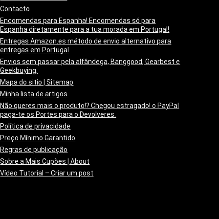
Contacto
Encomendas para Espanha! Encomendas só para
Espanha diretamente para a tua morada em Portugal!
Entregas Amazon.es método de envio alternativo para
entregas em Portugal
Envios sem passar pela alfândega, Banggood, Gearbest e
Geekbuying.
Mapa do sitio | Sitemap
Minha lista de artigos
Não queres mais o produto!? Chegou estragado! o PayPal
paga-te os Portes para o Devolveres.
Política de privacidade
Preço Mínimo Garantido
Regras de publicação
Sobre a Mais Cupões | About
Vídeo Tutorial – Criar um post