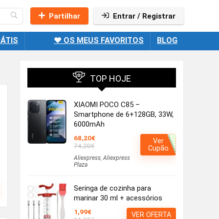
Partilhar
Entrar / Registrar
ÁTIS
❤️ OS MEUS FAVORITOS
BLOG
TOP HOJE
XIAOMI POCO C85 –
Smartphone de 6+128GB, 33W,
6000mAh
68,20€
Ver
74,20€
Cupão
Aliexpress
,
Aliexpress
Plaza
Seringa de cozinha para
marinar 30 ml + acessórios
1,99€
VER OFERTA