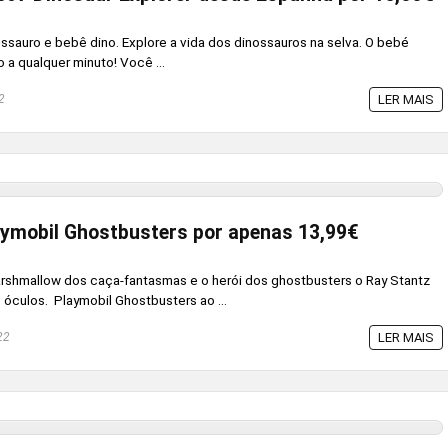
ssauro e bebê dino. Explore a vida dos dinossauros na selva. O bebé
 a qualquer minuto! Você ...
2
LER MAIS
ymobil Ghostbusters por apenas 13,99€
shmallow dos caça-fantasmas e o herói dos ghostbusters o Ray Stantz
culos. Playmobil Ghostbusters ao ...
22
LER MAIS