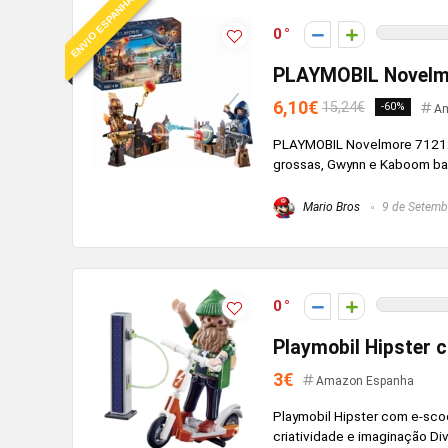
ENVIO ESPANHA
0
PLAYMOBIL Novelmo
6,10€
15,24€
-60%
Am
PLAYMOBIL Novelmore 71212 
grossas, Gwynn e Kaboom ba
Mario Bros
9 de Setemb
0
Playmobil Hipster 
3€
Amazon Espanha
Playmobil Hipster com e-sco
criatividade e imaginação Dive