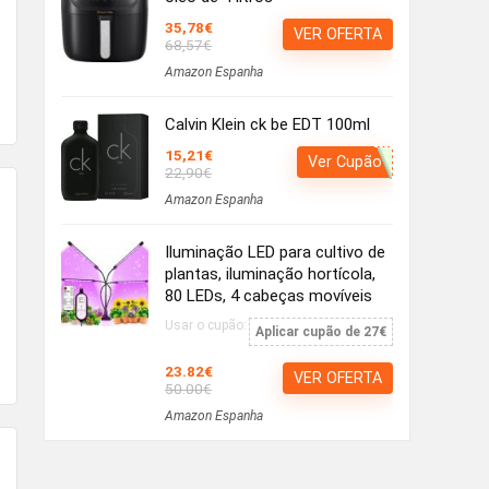
35,78€
VER OFERTA
68,57€
Amazon Espanha
Calvin Klein ck be EDT 100ml
15,21€
Ver Cupão
22,90€
Amazon Espanha
Iluminação LED para cultivo de
plantas, iluminação hortícola,
80 LEDs, 4 cabeças movíveis
Usar o cupão:
Aplicar cupão de 27€
23.82€
VER OFERTA
50.00€
Amazon Espanha