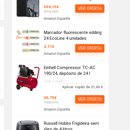
559,15€
VER OFERTA
873,20€
Amazon Espanha
Marcador fluorescente edding
24 EcoLine 4 unidades
3,71€
VER OFERTA
Amazon Espanha
Einhell Compressor TC-AC
190/24, depósito de 24 l
Usar o cupão:
Aplicar cupão de 21,44 €
85,75€
VER OFERTA
108,97€
Amazon Espanha
Russell Hobbs Frigideira sem
óleo de 4 litros