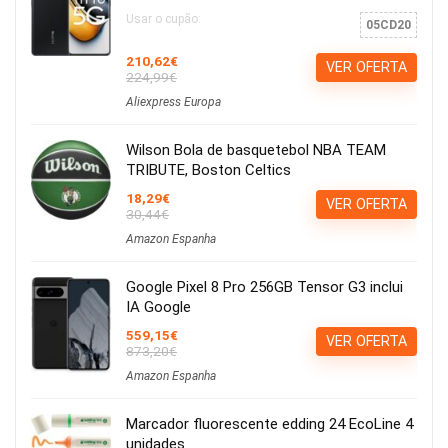
Usar o cupão:
05CD20
210,62€
VER OFERTA
224,99€
Aliexpress Europa
Wilson Bola de basquetebol NBA TEAM
TRIBUTE, Boston Celtics
18,29€
VER OFERTA
30,44€
Amazon Espanha
Google Pixel 8 Pro 256GB Tensor G3 inclui
IA Google
559,15€
VER OFERTA
873,20€
Amazon Espanha
Marcador fluorescente edding 24 EcoLine 4
unidades