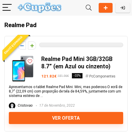
Realme Pad
ENVIO ESPANHA
0
Realme Pad Mini 3GB/32GB
8.7” (em Azul ou cinzento)
121.82€
-33%
181.96€
PcComponentes
Apresentamos o tablet Realme Pad Mini: Mini, mas poderoso.O ecrã de
8,7" (22,09 cm) com proporção de tela de 84,59%, juntamente com um
sistema estéreo de ...
Cristovao
17 de Novembro, 2022
VER OFERTA