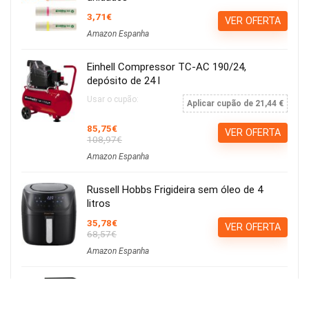
3,71€
VER OFERTA
Amazon Espanha
Einhell Compressor TC-AC 190/24,
depósito de 24 l
Usar o cupão:
Aplicar cupão de 21,44 €
85,75€
VER OFERTA
108,97€
Amazon Espanha
Russell Hobbs Frigideira sem óleo de 4
litros
35,78€
VER OFERTA
68,57€
Amazon Espanha
Calvin Klein ck be EDT 100ml
15,21€
Ver Cupão