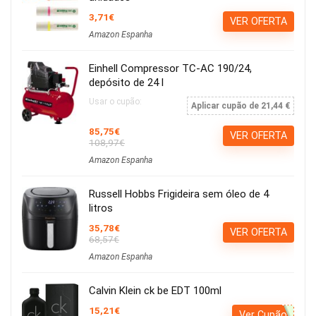
3,71€
VER OFERTA
Amazon Espanha
Einhell Compressor TC-AC 190/24,
depósito de 24 l
Usar o cupão:
Aplicar cupão de 21,44 €
85,75€
VER OFERTA
108,97€
Amazon Espanha
Russell Hobbs Frigideira sem óleo de 4
litros
35,78€
VER OFERTA
68,57€
Amazon Espanha
Calvin Klein ck be EDT 100ml
15,21€
Ver Cupão