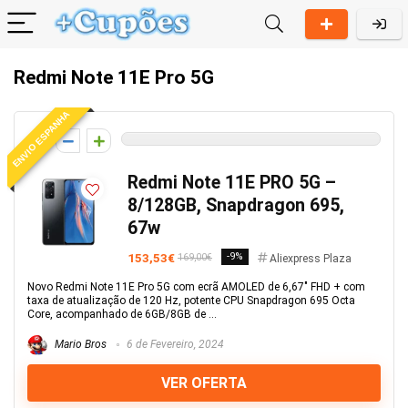
Redmi Note 11E Pro 5G
ENVIO ESPANHA
0
Redmi Note 11E PRO 5G –
8/128GB, Snapdragon 695,
67w
153,53€
-9%
169,00€
Aliexpress Plaza
Novo Redmi Note 11E Pro 5G com ecrã AMOLED de 6,67" FHD + com
taxa de atualização de 120 Hz, potente CPU Snapdragon 695 Octa
Core, acompanhado de 6GB/8GB de ...
Mario Bros
6 de Fevereiro, 2024
VER OFERTA