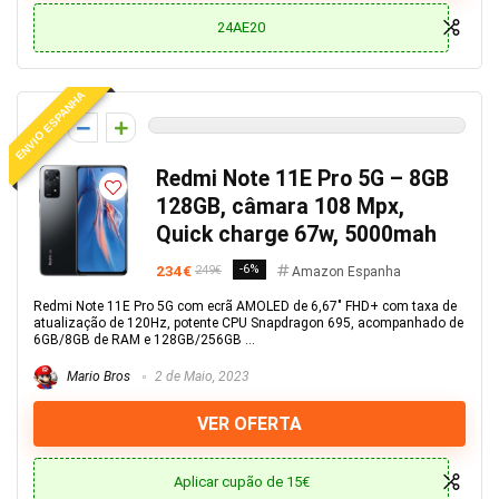
24AE20
ENVIO ESPANHA
0
Redmi Note 11E Pro 5G – 8GB
128GB, câmara 108 Mpx,
Quick charge 67w, 5000mah
234€
-6%
249€
Amazon Espanha
Redmi Note 11E Pro 5G com ecrã AMOLED de 6,67″ FHD+ com taxa de
atualização de 120Hz, potente CPU Snapdragon 695, acompanhado de
6GB/8GB de RAM e 128GB/256GB ...
Mario Bros
2 de Maio, 2023
VER OFERTA
Aplicar cupão de 15€