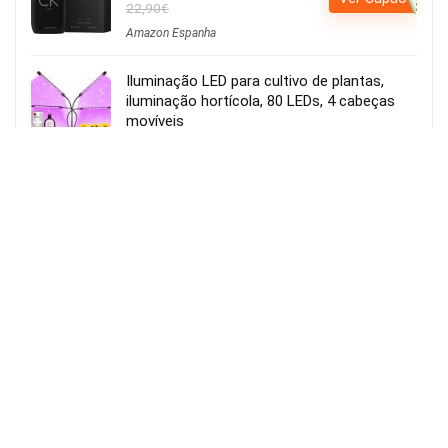
22,90€
Amazon Espanha
Iluminação LED para cultivo de plantas,
iluminação hortícola, 80 LEDs, 4 cabeças
movíveis
Usar o cupão:
Aplicar cupão de 27€
23.82€
VER OFERTA
50.00€
Amazon Espanha
Beats BeatsBuds Auriculares Bluetooth
Pretos
101,65€
VER OFERTA
193,09€
Amazon Espanha