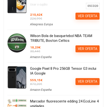
Usar o cupão:
05CD20
210,62€
VER OFERTA
224,99€
Aliexpress Europa
Wilson Bola de basquetebol NBA TEAM
TRIBUTE, Boston Celtics
18,29€
VER OFERTA
30,44€
Amazon Espanha
Google Pixel 8 Pro 256GB Tensor G3 inclui
IA Google
559,15€
VER OFERTA
873,20€
Amazon Espanha
Marcador fluorescente edding 24 EcoLine 4
unidades