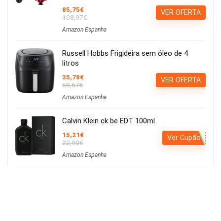
85,75€
VER OFERTA
108,97€
Amazon Espanha
Russell Hobbs Frigideira sem óleo de 4
litros
35,78€
VER OFERTA
68,57€
Amazon Espanha
Calvin Klein ck be EDT 100ml
15,21€
Ver Cupão
22,90€
Amazon Espanha
Iluminação LED para cultivo de plantas,
iluminação hortícola, 80 LEDs, 4 cabeças
movíveis
Usar o cupão:
Aplicar cupão de 27€