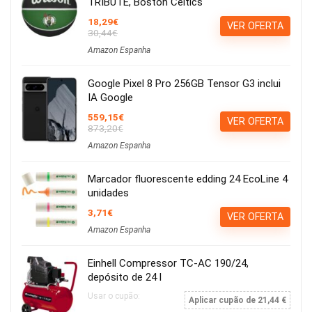
TRIBUTE, Boston Celtics
18,29€
VER OFERTA
30,44€
Amazon Espanha
Google Pixel 8 Pro 256GB Tensor G3 inclui
IA Google
559,15€
VER OFERTA
873,20€
Amazon Espanha
Marcador fluorescente edding 24 EcoLine 4
unidades
3,71€
VER OFERTA
Amazon Espanha
Einhell Compressor TC-AC 190/24,
depósito de 24 l
Usar o cupão:
Aplicar cupão de 21,44 €