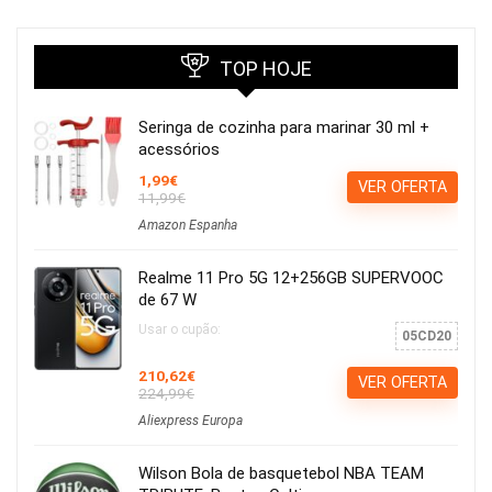
TOP HOJE
Seringa de cozinha para marinar 30 ml +
acessórios
1,99€
VER OFERTA
11,99€
Amazon Espanha
Realme 11 Pro 5G 12+256GB SUPERVOOC
de 67 W
Usar o cupão:
05CD20
210,62€
VER OFERTA
224,99€
Aliexpress Europa
Wilson Bola de basquetebol NBA TEAM