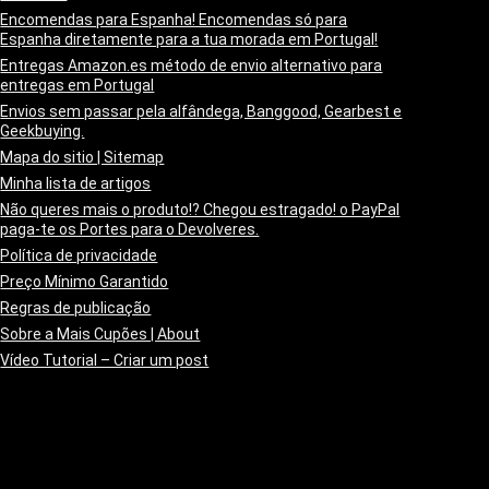
Encomendas para Espanha! Encomendas só para
Espanha diretamente para a tua morada em Portugal!
Entregas Amazon.es método de envio alternativo para
entregas em Portugal
Envios sem passar pela alfândega, Banggood, Gearbest e
Geekbuying.
Mapa do sitio | Sitemap
Minha lista de artigos
Não queres mais o produto!? Chegou estragado! o PayPal
paga-te os Portes para o Devolveres.
Política de privacidade
Preço Mínimo Garantido
Regras de publicação
Sobre a Mais Cupões | About
Vídeo Tutorial – Criar um post