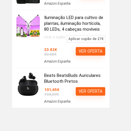
Amazon Espanha
Iluminação LED para cultivo de
plantas, iluminação hortícola,
80 LEDs, 4 cabeças movíveis
Usar o cupão:
Aplicar cupão de 27€
23.82€
VER OFERTA
50.00€
Amazon Espanha
Beats BeatsBuds Auriculares
Bluetooth Pretos
101,65€
VER OFERTA
193,09€
Amazon Espanha