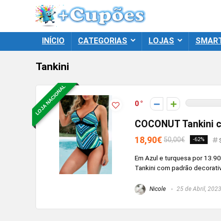
INÍCIO
CATEGORIAS
LOJAS
SMAR
Tankini
LOJA NACIONAL
0
COCONUT Tankini c
18,90€
50,00€
-62%
Em Azul e turquesa por 13.9
Tankini com padrão decorativ
Nicole
25 de Abril, 202