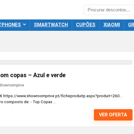
TPHONES
SMARTWATCH
CUPÕES
XIAOMI
GR
om copas – Azul e verde
Showroomprive
0€ https://www.showroomprive.pt/ficheproduitp.aspx?produit=260...
o composto de: - Top Copas ...
VER OFERTA
3