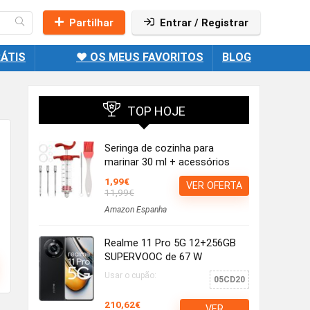
Partilhar
Entrar / Registrar
ÁTIS
❤️ OS MEUS FAVORITOS
BLOG
TOP HOJE
Seringa de cozinha para
marinar 30 ml + acessórios
1,99€
VER OFERTA
11,99€
Amazon Espanha
Realme 11 Pro 5G 12+256GB
SUPERVOOC de 67 W
Usar o cupão:
05CD20
210,62€
VER