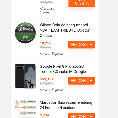
224,99€
OFERTA
Aliexpress
Europa
Wilson Bola de basquetebol
NBA TEAM TRIBUTE, Boston
Celtics
18,29€
VER OFERTA
30,44€
Amazon Espanha
Google Pixel 8 Pro 256GB
Tensor G3 inclui IA Google
559,15€
VER OFERTA
873,20€
Amazon Espanha
Marcador fluorescente edding
24 EcoLine 4 unidades
3,71€
VER OFERTA