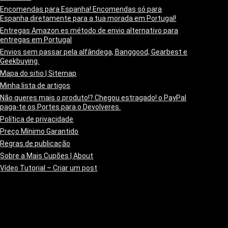
Encomendas para Espanha! Encomendas só para
Espanha diretamente para a tua morada em Portugal!
Entregas Amazon.es método de envio alternativo para
entregas em Portugal
Envios sem passar pela alfândega, Banggood, Gearbest e
Geekbuying.
Mapa do sitio | Sitemap
Minha lista de artigos
Não queres mais o produto!? Chegou estragado! o PayPal
paga-te os Portes para o Devolveres.
Política de privacidade
Preço Mínimo Garantido
Regras de publicação
Sobre a Mais Cupões | About
Vídeo Tutorial – Criar um post