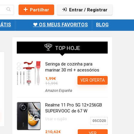
Partilhar
Entrar / Registrar
ÁTIS
❤️ OS MEUS FAVORITOS
BLOG
TOP HOJE
Seringa de cozinha para
marinar 30 ml + acessórios
1,99€
VER OFERTA
11,99€
Amazon Espanha
Realme 11 Pro 5G 12+256GB
SUPERVOOC de 67 W
Usar o cupão:
05CD20
210,62€
VER