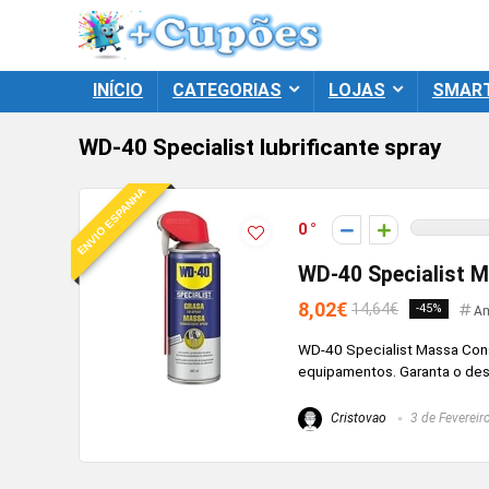
INÍCIO
CATEGORIAS
LOJAS
SMAR
WD-40 Specialist lubrificante spray
ENVIO ESPANHA
0
WD-40 Specialist 
8,02€
14,64€
-45%
Am
WD-40 Specialist Massa Cons
equipamentos. Garanta o des
Cristovao
3 de Fevereir