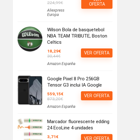
224,99€
OFERTA
Aliexpress
Europa
Wilson Bola de basquetebol
NBA TEAM TRIBUTE, Boston
Celtics
18,29€
VER OFERTA
30,44€
Amazon Espanha
Google Pixel 8 Pro 256GB
Tensor G3 inclui IA Google
559,15€
VER OFERTA
873,20€
Amazon Espanha
Marcador fluorescente edding
24 EcoLine 4 unidades
3,71€
VER OFERTA