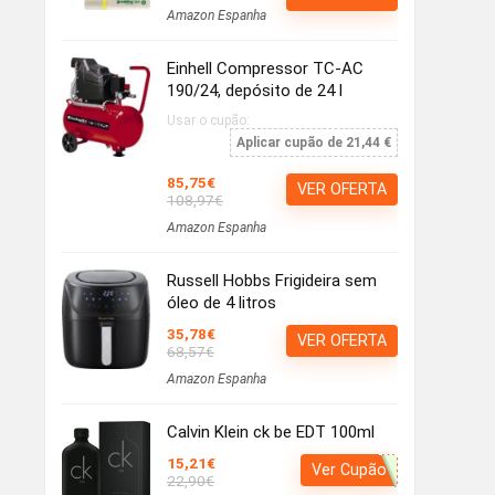
Amazon Espanha
Einhell Compressor TC-AC
190/24, depósito de 24 l
Usar o cupão:
Aplicar cupão de 21,44 €
85,75€
VER OFERTA
108,97€
Amazon Espanha
Russell Hobbs Frigideira sem
óleo de 4 litros
35,78€
VER OFERTA
68,57€
Amazon Espanha
Calvin Klein ck be EDT 100ml
15,21€
Ver Cupão
22,90€