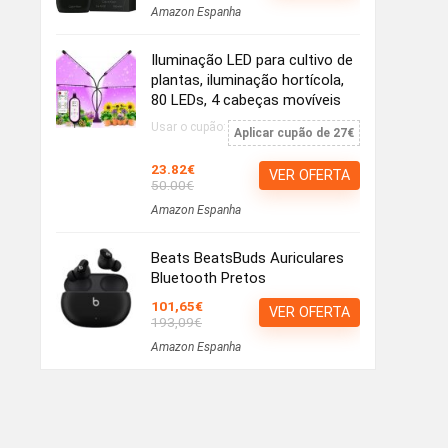
Amazon Espanha
Iluminação LED para cultivo de
plantas, iluminação hortícola,
80 LEDs, 4 cabeças movíveis
Usar o cupão:
Aplicar cupão de 27€
23.82€
VER OFERTA
50.00€
Amazon Espanha
Beats BeatsBuds Auriculares
Bluetooth Pretos
101,65€
VER OFERTA
193,09€
Amazon Espanha