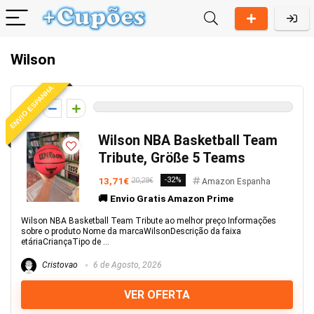
Wilson
ENVIO ESPANHA
0
Wilson NBA Basketball Team
Tribute, Größe 5 Teams
13,71€
-32%
20,28€
Amazon Espanha
🚚 Envio Gratis Amazon Prime
Wilson NBA Basketball Team Tribute ao melhor preço Informações
sobre o produto Nome da marcaWilsonDescrição da faixa
etáriaCriançaTipo de ...
Cristovao
6 de Agosto, 2026
VER OFERTA