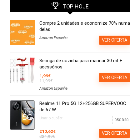
TOP HOJE
Compre 2 unidades e economize 70% numa
delas
Amazon Espanha
VER OFERTA
Seringa de cozinha para marinar 30 ml +
acessórios
1,99€
VER OFERTA
11,99€
Amazon Espanha
Realme 11 Pro 5G 12+256GB SUPERVOOC
de 67 W
Usar o cupão:
05CD20
210,62€
VER OFERTA
224,99€