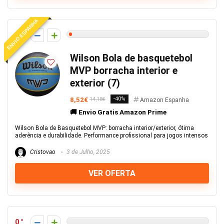
ENVIO ESPANHA
1
Wilson Bola de basquetebol
MVP borracha interior e
exterior (7)
8,52€
-40%
14,18€
Amazon Espanha
🚚 Envio Gratis Amazon Prime
Wilson Bola de Basquetebol MVP: borracha interior/exterior, ótima
aderência e durabilidade. Performance profissional para jogos intensos
Cristovao
3 de Julho, 2025
VER OFERTA
0