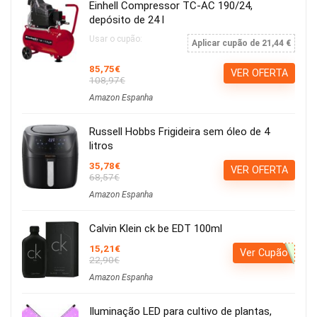
Einhell Compressor TC-AC 190/24,
depósito de 24 l
Usar o cupão:
Aplicar cupão de 21,44 €
85,75€
VER OFERTA
108,97€
Amazon Espanha
Russell Hobbs Frigideira sem óleo de 4
litros
35,78€
VER OFERTA
68,57€
Amazon Espanha
Calvin Klein ck be EDT 100ml
15,21€
Ver Cupão
22,90€
Amazon Espanha
Iluminação LED para cultivo de plantas,