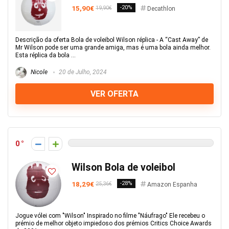
15,90€
-20%
19,90€
Decathlon
Descrição da oferta Bola de voleibol Wilson réplica - A “Cast Away” de
Mr Wilson pode ser uma grande amiga, mas é uma bola ainda melhor.
Esta réplica da bola ...
Nicole
20 de Julho, 2024
VER OFERTA
0
Wilson Bola de voleibol
18,29€
-28%
25,36€
Amazon Espanha
Jogue vólei com "Wilson" Inspirado no filme "Náufrago" Ele recebeu o
prémio de melhor objeto impiedoso dos prémios Critics Choice Awards