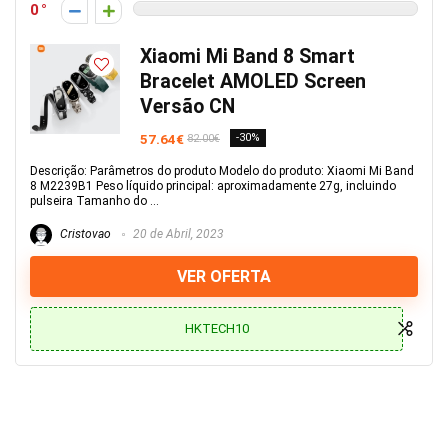
0
Xiaomi Mi Band 8 Smart
Bracelet AMOLED Screen
Versão CN
57.64€
-30%
82.00€
Descrição: Parâmetros do produto Modelo do produto: Xiaomi Mi Band
8 M2239B1 Peso líquido principal: aproximadamente 27g, incluindo
pulseira Tamanho do ...
Cristovao
20 de Abril, 2023
VER OFERTA
HKTECH10