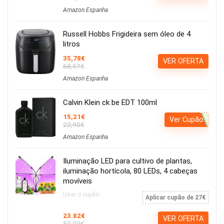
Amazon Espanha
Russell Hobbs Frigideira sem óleo de 4
litros
35,78€
VER OFERTA
68,57€
Amazon Espanha
Calvin Klein ck be EDT 100ml
15,21€
Ver Cupão
22,90€
Amazon Espanha
Iluminação LED para cultivo de plantas,
iluminação hortícola, 80 LEDs, 4 cabeças
movíveis
Usar o cupão:
Aplicar cupão de 27€
23.82€
VER OFERTA
50.00€