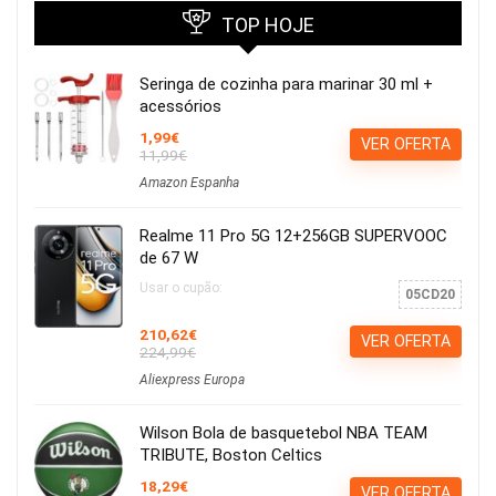
TOP HOJE
Seringa de cozinha para marinar 30 ml +
acessórios
1,99€
VER OFERTA
11,99€
Amazon Espanha
Realme 11 Pro 5G 12+256GB SUPERVOOC
de 67 W
Usar o cupão:
05CD20
210,62€
VER OFERTA
224,99€
Aliexpress Europa
Wilson Bola de basquetebol NBA TEAM
TRIBUTE, Boston Celtics
18,29€
VER OFERTA