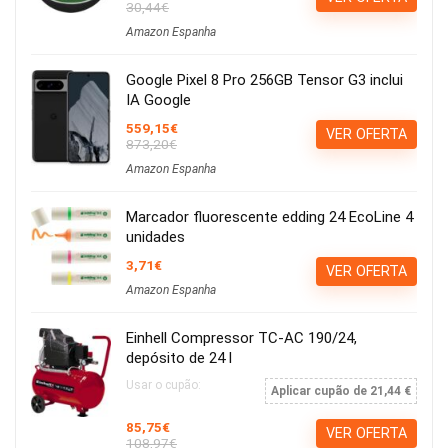
30,44€
Amazon Espanha
Google Pixel 8 Pro 256GB Tensor G3 inclui
IA Google
559,15€
VER OFERTA
873,20€
Amazon Espanha
Marcador fluorescente edding 24 EcoLine 4
unidades
3,71€
VER OFERTA
Amazon Espanha
Einhell Compressor TC-AC 190/24,
depósito de 24 l
Usar o cupão:
Aplicar cupão de 21,44 €
85,75€
VER OFERTA
108,97€