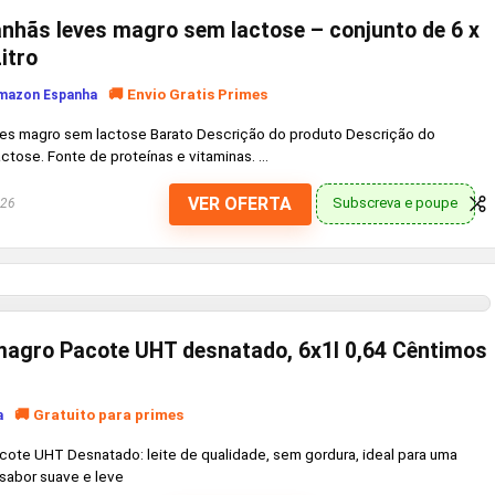
anhãs leves magro sem lactose – conjunto de 6 x
Litro
🚚 Envio Gratis Primes
mazon Espanha
ves magro sem lactose Barato Descrição do produto Descrição do
tose. Fonte de proteínas e vitaminas. ...
VER OFERTA
Subscreva e poupe
026
magro Pacote UHT desnatado, 6x1l 0,64 Cêntimos
🚚 Gratuito para primes
a
ote UHT Desnatado: leite de qualidade, sem gordura, ideal para uma
sabor suave e leve