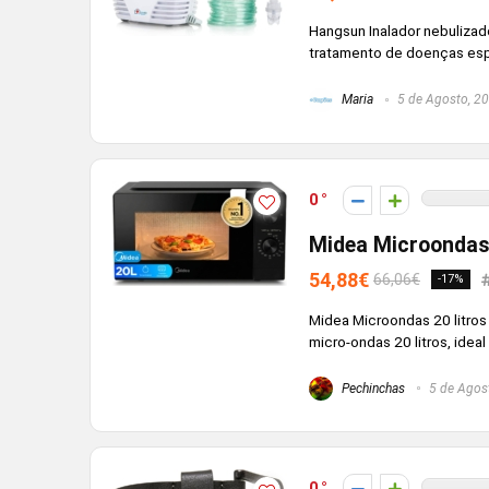
Hangsun Inalador nebulizado
tratamento de doenças espec
Maria
5 de Agosto, 2
0
Midea Microondas 
54,88€
66,06€
-17%
Midea Microondas 20 litros 
micro-ondas 20 litros, ideal
Pechinchas
5 de Agos
0