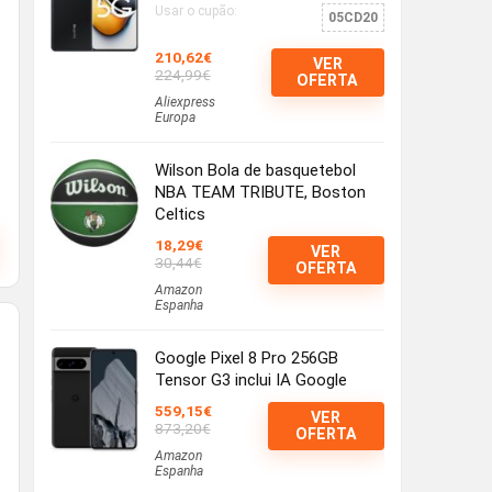
Usar o cupão:
05CD20
210,62€
VER
224,99€
OFERTA
Aliexpress
Europa
Wilson Bola de basquetebol
NBA TEAM TRIBUTE, Boston
Celtics
18,29€
VER
30,44€
OFERTA
Amazon
Espanha
Google Pixel 8 Pro 256GB
Tensor G3 inclui IA Google
559,15€
VER
873,20€
OFERTA
Amazon
Espanha