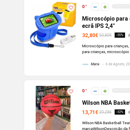
0
Microscópio para 
ecrã IPS 2,4″
32,80€
50,80€
-35%
Microscópio para crianças,
para crianças, microscópio d
Maria
6 de Agosto, 2
0
Wilson NBA Basket
13,71€
20,28€
-32%
Wilson NBA Basketball Tea
marcaWilsonDescrição da fai