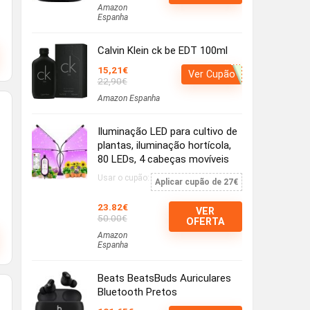
Amazon
Espanha
Calvin Klein ck be EDT 100ml
15,21€
Ver Cupão
22,90€
Amazon Espanha
Iluminação LED para cultivo de
plantas, iluminação hortícola,
80 LEDs, 4 cabeças movíveis
Usar o cupão:
Aplicar cupão de 27€
23.82€
VER
50.00€
OFERTA
Amazon
Espanha
Beats BeatsBuds Auriculares
Bluetooth Pretos