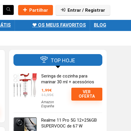
Partilhar
Entrar / Registrar
ÁTIS
❤️ OS MEUS FAVORITOS
BLOG
TOP HOJE
Seringa de cozinha para
marinar 30 ml + acessórios
1,99€
VER
11,99€
OFERTA
Amazon
Espanha
Realme 11 Pro 5G 12+256GB
SUPERVOOC de 67 W