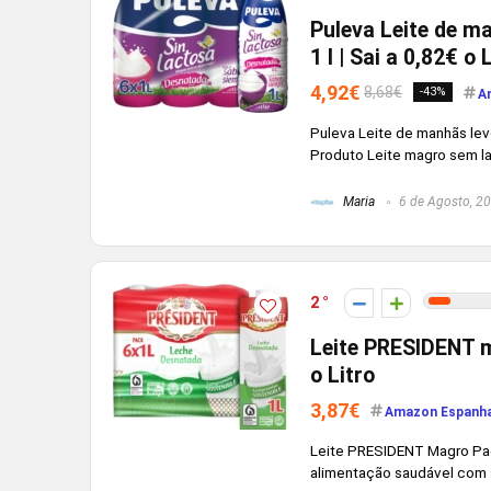
Puleva Leite de m
1 l | Sai a 0,82€ o 
4,92€
8,68€
-43%
A
Puleva Leite de manhãs le
Produto Leite magro sem lac
Maria
6 de Agosto, 2
2
Leite PRESIDENT 
o Litro
3,87€
Amazon Espanh
Leite PRESIDENT Magro Pac
alimentação saudável com 