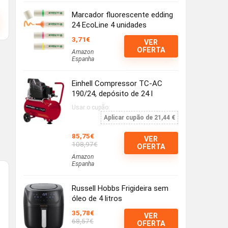
Marcador fluorescente edding
24 EcoLine 4 unidades
3,71€
VER
OFERTA
Amazon
Espanha
Einhell Compressor TC-AC
190/24, depósito de 24 l
Usar o cupão:
Aplicar cupão de 21,44 €
85,75€
VER
108,97€
OFERTA
Amazon
Espanha
Russell Hobbs Frigideira sem
óleo de 4 litros
35,78€
VER
68,57€
OFERTA