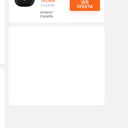
101,65€
VER
193,09€
OFERTA
Amazon
Espanha