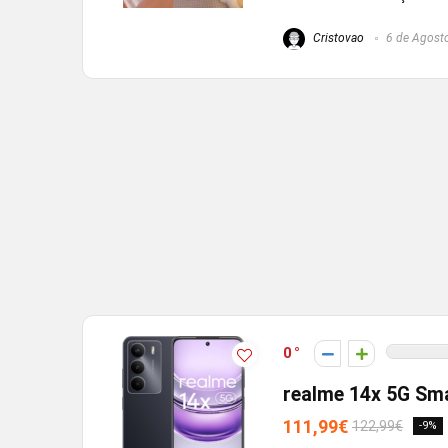
Cristovao
6 de Agost
0
realme 14x 5G Sm
111,99€
122,99€
-9%