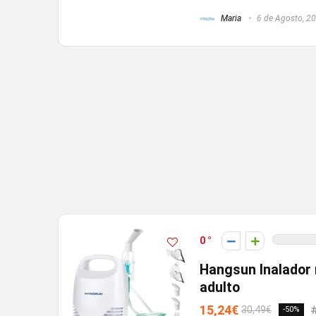
Maria
6 de Agosto, 2
0
Hangsun Inalador 
adulto
15,24€
30,49€
-50%