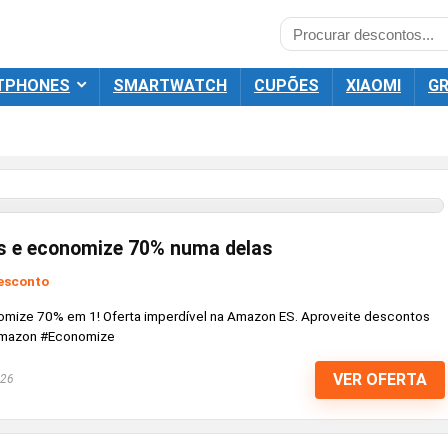
TPHONES
SMARTWATCH
CUPÕES
XIAOMI
GR
s e economize 70% numa delas
esconto
mize 70% em 1! Oferta imperdível na Amazon ES. Aproveite descontos
Amazon #Economize
VER OFERTA
026