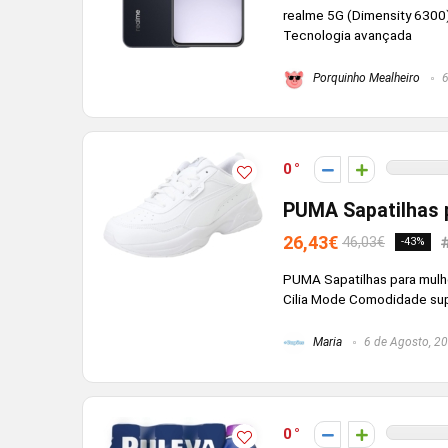
realme 5G (Dimensity 6300)
Tecnologia avançada
Porquinho Mealheiro
6
0
PUMA Sapatilhas p
26,43€
46,03€
-43%
PUMA Sapatilhas para mulh
Cilia Mode Comodidade supe
Maria
6 de Agosto, 2
0