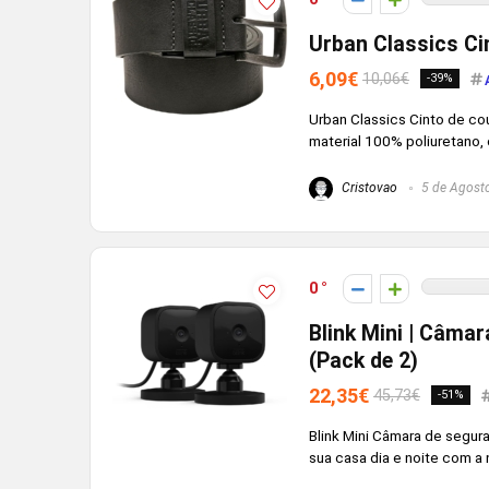
Urban Classics Ci
6,09€
10,06€
-39%
Urban Classics Cinto de cou
material 100% poliuretano, e
Cristovao
5 de Agost
0
Blink Mini | Câmar
(Pack de 2)
22,35€
45,73€
-51%
Blink Mini Câmara de segura
sua casa dia e noite com a 