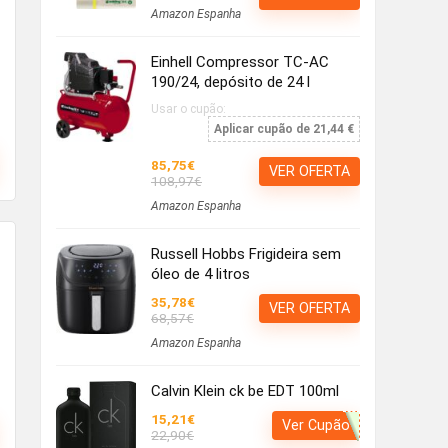
Amazon Espanha
Einhell Compressor TC-AC
190/24, depósito de 24 l
Usar o cupão:
Aplicar cupão de 21,44 €
85,75€
VER OFERTA
108,97€
Amazon Espanha
Russell Hobbs Frigideira sem
óleo de 4 litros
35,78€
VER OFERTA
68,57€
Amazon Espanha
Calvin Klein ck be EDT 100ml
15,21€
Ver Cupão
22,90€