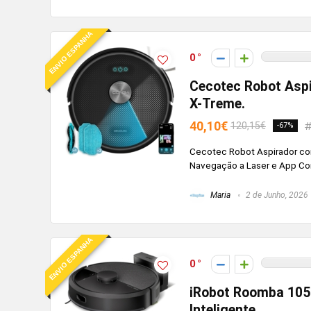
ENVIO ESPANHA
0
Cecotec Robot Asp
X-Treme.
40,10€
120,15€
-67%
Cecotec Robot Aspirador c
Navegação a Laser e App C
Maria
2 de Junho, 2026
ENVIO ESPANHA
0
iRobot Roomba 105
Inteligente