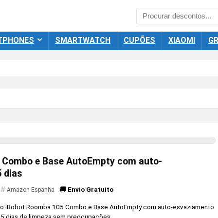
TPHONES
SMARTWATCH
CUPÕES
XIAOMI
GR
 Combo e Base AutoEmpty com auto-
 dias
🚚 Envio Gratuito
Amazon Espanha
uto iRobot Roomba 105 Combo e Base AutoEmpty com auto-esvaziamento
5 dias de limpeza sem preocupações. ...