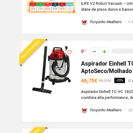
ILIFE V2 Robot Vacuum – Um a
diária de pisos duros e baixo
Porquinho Mealheiro
9 d
ENVIO ESPANHA
0
Aspirador Einhell T
AptoSeco/Molhado
46,75€
66,03€
-29%
Aspirador Einhell TC-VC 182
combina alta performance, dur
Porquinho Mealheiro
28 