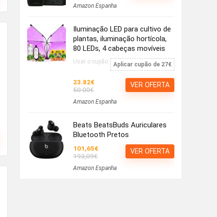
Amazon Espanha
Iluminação LED para cultivo de
plantas, iluminação hortícola,
80 LEDs, 4 cabeças movíveis
Usar o cupão:
Aplicar cupão de 27€
23.82€
VER OFERTA
50.00€
Amazon Espanha
Beats BeatsBuds Auriculares
Bluetooth Pretos
101,65€
VER OFERTA
193,09€
Amazon Espanha