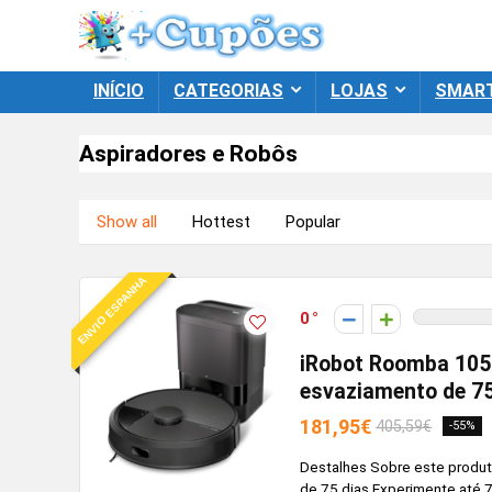
INÍCIO
CATEGORIAS
LOJAS
SMAR
Aspiradores e Robôs
Show all
Hottest
Popular
ENVIO ESPANHA
0
iRobot Roomba 105
esvaziamento de 75
181,95€
405,59€
-55%
Destalhes Sobre este prod
de 75 dias Experimente até 7