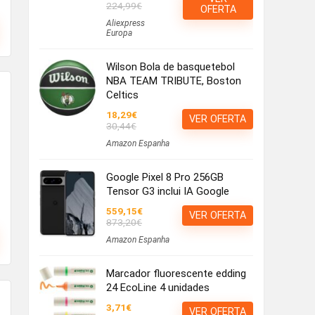
224,99€
OFERTA
Aliexpress
Europa
Wilson Bola de basquetebol
NBA TEAM TRIBUTE, Boston
Celtics
18,29€
VER OFERTA
30,44€
Amazon Espanha
Google Pixel 8 Pro 256GB
Tensor G3 inclui IA Google
559,15€
VER OFERTA
873,20€
Amazon Espanha
Marcador fluorescente edding
24 EcoLine 4 unidades
3,71€
VER OFERTA