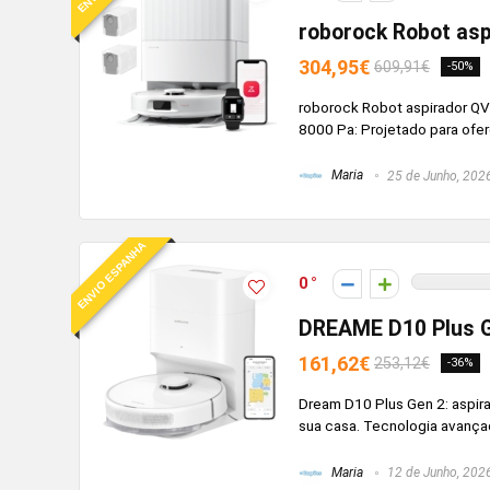
roborock Robot asp
304,95€
609,91€
-50%
roborock Robot aspirador Q
8000 Pa: Projetado para ofe
Maria
25 de Junho, 202
ENVIO ESPANHA
0
DREAME D10 Plus G
161,62€
253,12€
-36%
Dream D10 Plus Gen 2: aspir
sua casa. Tecnologia avança
Maria
12 de Junho, 202