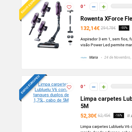
ENVIO ESPANHA
0
Rowenta XForce Fle
132,14€
294,78€
-55%
Aspirador 3 em 1, sem fios, f
visão Power Led permite man
Maria
24 de Novembro,
ENVIO EUROPEU
0
Limpa carpetes Lub
5M
52,30€
62,45€
-16%
Limpa carpetes Lubluelu V6