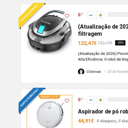
ENVIO ESPANHA
0
(Atualização de 20
filtragem
122,47€
152,47€
-20%
(Atualização de 2026) Pisci
Alta Eficiência: O robô de lim
Cristovao
20 de Feverei
ENVIO EUROPEU
0
Aspirador de pó rob
44,91€
Aliexpress
,
Ali