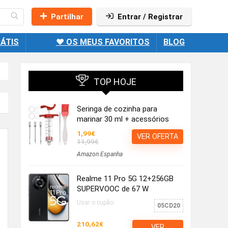
Partilhar
Entrar / Registrar
ÁTIS
❤️ OS MEUS FAVORITOS
BLOG
TOP HOJE
Seringa de cozinha para
marinar 30 ml + acessórios
1,99€
VER OFERTA
11,99€
Amazon Espanha
Realme 11 Pro 5G 12+256GB
SUPERVOOC de 67 W
Usar o cupão:
05CD20
210,62€
VER