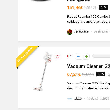
151,46€
178,46€
-15%
iRobot Roomba 105 Combo So
sujidade, alcança e remove, 
Pechinchas
21 de Maio,
ENVIO ESPANHA
0
Vacuum Cleaner G2
67,21€
101,65€
-34%
Vacuum Cleaner G20 Lite As
descontos + ofertas diárias
Maria
14 de Abril, 2026