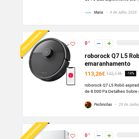
Maria
4 de Julho, 2026
ENVIO ESPANHA
0
roborock Q7 L5 Rob
emaranhamento
113,26€
132,14€
-14%
roborock Q7 L5 Robô aspira
de 8.000 Pa Detalhes Sobre o
Pechinchas
29 de Junho
ENVIO ESPANHA
0