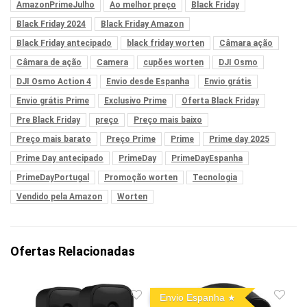
AmazonPrimeJulho
Ao melhor preço
Black Friday
Black Friday 2024
Black Friday Amazon
Black Friday antecipado
black friday worten
Câmara ação
Câmara de ação
Camera
cupões worten
DJI Osmo
DJI Osmo Action 4
Envio desde Espanha
Envio grátis
Envio grátis Prime
Exclusivo Prime
Oferta Black Friday
Pre Black Friday
preço
Preço mais baixo
Preço mais barato
Preço Prime
Prime
Prime day 2025
Prime Day antecipado
PrimeDay
PrimeDayEspanha
PrimeDayPortugal
Promoção worten
Tecnologia
Vendido pela Amazon
Worten
Ofertas Relacionadas
Envio Espanha