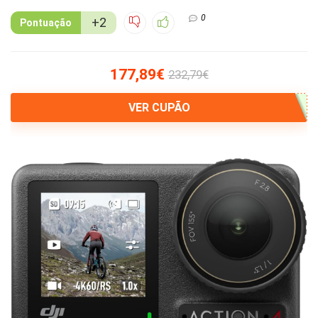
0
+2
Pontuação
177,89€
232,79€
VER CUPÃO