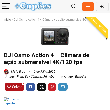
ENVIO ESPANHA
Início
»
DJI Osmo Action 4 – Câmara de ação submersível 4K/120 fps
DJI Osmo Action 4 – Câmara de
ação submersível 4K/120 fps
Mario Bros
10 de Julho, 2025
Amazon Prime Day
,
Câmaras
,
PrimeDay
Amazon Espanha
0
Salvar