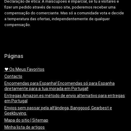
Declaração de ética: A
maiscupoes é imparcial, se tu a visitares e
fizer um pedido através de nosso site, poderemos receber uma
compensação do comerciante.
Mas só a comunidade vota e decide
a temperatura das ofertas, independentemente de qualquer
compensação.
Páginas
❤️ Os Meus Favoritos
Contacto
Encomendas para Espanha! Encomendas só para Espanha
diretamente para a tua morada em Portugal!
Entregas Amazon.es método de envio alternativo para entregas
em Portugal
Envios sem passar pela alfândega, Banggood, Gearbest e
Geekbuying.
Mapa do sitio | Sitemap
Minha lista de artigos