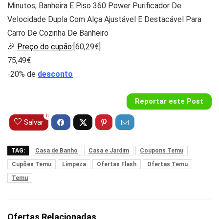
Minutos, Banheira E Piso 360 Power Purificador De
Velocidade Dupla Com Alça Ajustável E Destacável Para
Carro De Cozinha De Banheiro
🎉
Preço do cupão
:[‎60,29€]
75,49€
-20% de
desconto
Reportar este Post
0
Salvar
TAG:
Casa de Banho
Casa e Jardim
Coupons Temu
Cupões Temu
Limpeza
Ofertas Flash
Ofertas Temu
Temu
Ofertas Relacionadas