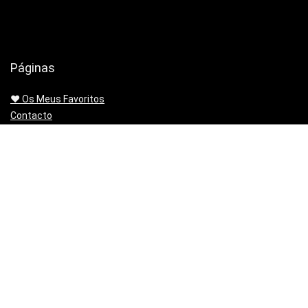
Páginas
❤️ Os Meus Favoritos
Contacto
Encomendas para Espanha! Encomendas só para Espanha
diretamente para a tua morada em Portugal!
Entregas Amazon.es método de envio alternativo para entregas
em Portugal
Envios sem passar pela alfândega, Banggood, Gearbest e
Geekbuying.
Mapa do sitio | Sitemap
Minha lista de artigos
Não queres mais o produto!? Chegou estragado! o PayPal paga-
te os Portes para o Devolveres.
Política de privacidade
Preço Mínimo Garantido