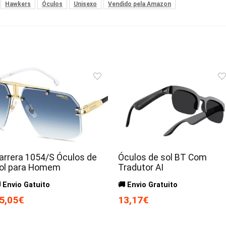
Hawkers
Óculos
Unisexo
Vendido pela Amazon
arrera 1054/S Óculos de
Óculos de sol BT Com
ol para Homem
Tradutor AI
 Envio Gatuito
🚚 Envio Gratuito
5,05€
13,17€