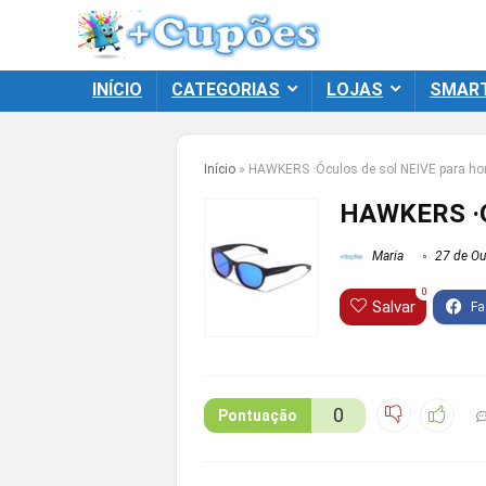
INÍCIO
CATEGORIAS
LOJAS
SMAR
Início
»
HAWKERS ·Óculos de sol NEIVE para h
HAWKERS ·Ó
Maria
27 de Ou
0
Salvar
0
Pontuação