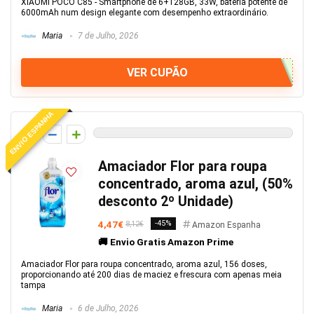
XIAOMI POCO C85 - Smartphone de 6+128GB, 33W, bateria potente de
6000mAh num design elegante com desempenho extraordinário.
Maria
7 de Julho, 2026
VER CUPÃO
ENVIO ESPANHA
0
Amaciador Flor para roupa
concentrado, aroma azul, (50%
desconto 2º Unidade)
4,47€
-45%
8,12€
Amazon Espanha
🚚 Envio Gratis Amazon Prime
Amaciador Flor para roupa concentrado, aroma azul, 156 doses,
proporcionando até 200 dias de maciez e frescura com apenas meia
tampa
Maria
6 de Julho, 2026