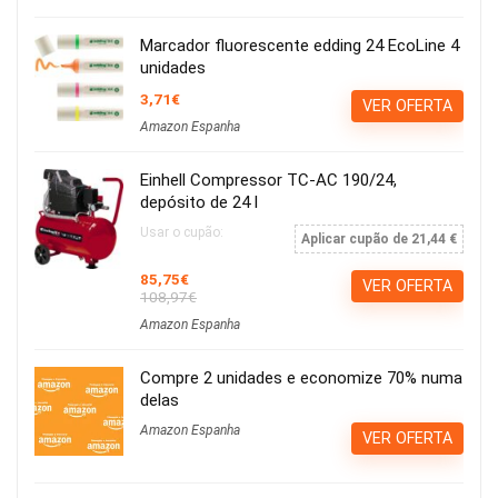
Marcador fluorescente edding 24 EcoLine 4
unidades
3,71€
VER OFERTA
Amazon Espanha
Einhell Compressor TC-AC 190/24,
depósito de 24 l
Usar o cupão:
Aplicar cupão de 21,44 €
85,75€
VER OFERTA
108,97€
Amazon Espanha
Compre 2 unidades e economize 70% numa
delas
Amazon Espanha
VER OFERTA