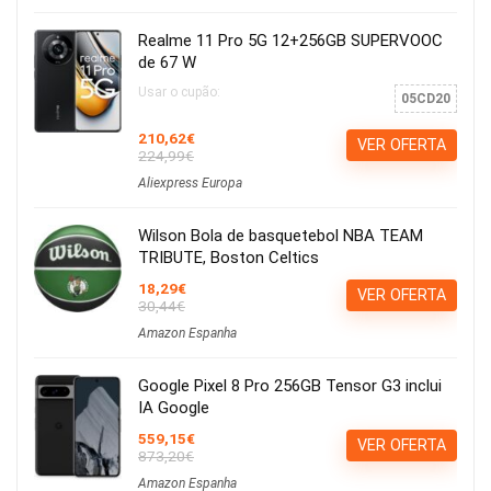
Realme 11 Pro 5G 12+256GB SUPERVOOC
de 67 W
Usar o cupão:
05CD20
210,62€
VER OFERTA
224,99€
Aliexpress Europa
Wilson Bola de basquetebol NBA TEAM
TRIBUTE, Boston Celtics
18,29€
VER OFERTA
30,44€
Amazon Espanha
Google Pixel 8 Pro 256GB Tensor G3 inclui
IA Google
559,15€
VER OFERTA
873,20€
Amazon Espanha