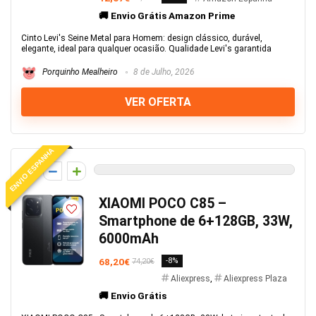
🚚 Envio Grátis Amazon Prime
Cinto Levi's Seine Metal para Homem: design clássico, durável,
elegante, ideal para qualquer ocasião. Qualidade Levi's garantida
Porquinho Mealheiro
8 de Julho, 2026
VER OFERTA
ENVIO ESPANHA
0
XIAOMI POCO C85 –
Smartphone de 6+128GB, 33W,
6000mAh
68,20€
-8%
74,20€
Aliexpress
,
Aliexpress Plaza
🚚 Envio Grátis