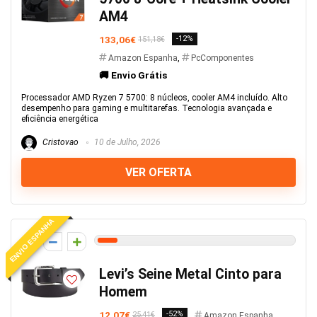
AM4
133,06€
-12%
151,18€
Amazon Espanha
,
PcComponentes
🚚 Envio Grátis
Processador AMD Ryzen 7 5700: 8 núcleos, cooler AM4 incluído. Alto
desempenho para gaming e multitarefas. Tecnologia avançada e
eficiência energética
Cristovao
10 de Julho, 2026
VER OFERTA
ENVIO ESPANHA
5
Levi’s Seine Metal Cinto para
Homem
12,07€
-52%
25,41€
Amazon Espanha