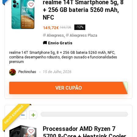
realme 14T Smartphone 5g, 8
+ 256 GB bateria 5260 mAh,
NFC
149,72€
-12%
169,72€
Aliexpress
,
Aliexpress Plaza
🚚 Envio Gratis
realme 14T Smartphone 5g, 8 + 256 GB bateria 5260 mAh, NFC,
combina desempenho robusto, design ousado e funcionalidades
premium
Pechinchas
15 de Julho, 2026
VER CUPÃO
ENVIO ESPANHA
0
Processador AMD Ryzen 7
5700 8-Core + Heatsink Cooler