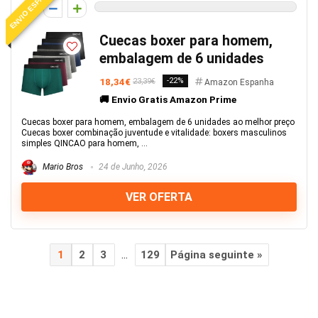
ENVIO ESPANHA
0
Cuecas boxer para homem,
embalagem de 6 unidades
18,34€
-22%
23,39€
Amazon Espanha
🚚 Envio Gratis Amazon Prime
Cuecas boxer para homem, embalagem de 6 unidades ao melhor preço
Cuecas boxer combinação juventude e vitalidade: boxers masculinos
simples QINCAO para homem, ...
Mario Bros
24 de Junho, 2026
VER OFERTA
1
2
3
…
129
Página seguinte »