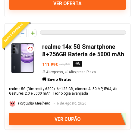
VER OFERTA
ENVIO ESPANHA
0
realme 14x 5G Smartphone
8+256GB Bateria de 5000 mAh
111,99€
-9%
122,99€
Aliexpress
,
Aliexpress Plaza
🚚 Envio Gratis
realme 5G (Dimensity 6300): 6+128 GB, câmera AI 50 MP, IP64, Air
Gestures 2.0 e 5000 mAh. Tecnologia avançada
Porquinho Mealheiro
6 de Agosto, 2026
VER CUPÃO