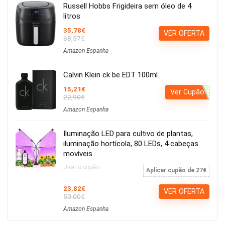
Russell Hobbs Frigideira sem óleo de 4
litros
35,78€
VER OFERTA
68,57€
Amazon Espanha
Calvin Klein ck be EDT 100ml
15,21€
Ver Cupão
22,90€
Amazon Espanha
Iluminação LED para cultivo de plantas,
iluminação hortícola, 80 LEDs, 4 cabeças
movíveis
Usar o cupão:
Aplicar cupão de 27€
23.82€
VER OFERTA
50.00€
Amazon Espanha