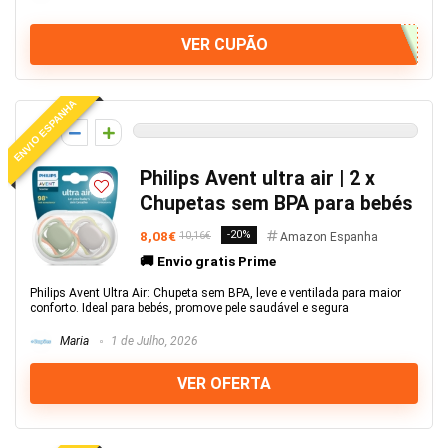
VER CUPÃO
ENVIO ESPANHA
0
Philips Avent ultra air | 2 x
Chupetas sem BPA para bebés
8,08€
-20%
10,16€
Amazon Espanha
🚚 Envio gratis Prime
Philips Avent Ultra Air: Chupeta sem BPA, leve e ventilada para maior
conforto. Ideal para bebés, promove pele saudável e segura
Maria
1 de Julho, 2026
VER OFERTA