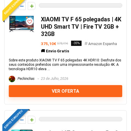
ENVIO ESPANHA
0
XIAOMI TV F 65 polegadas | 4K
UHD Smart TV | Fire TV 2GB +
32GB
375,10€
-35%
578,41€
Amazon Espanha
🚚 Envio Gratis
Sobre este produto XIAOMI TV F 65 polegadas 4K HDR10: Desfrute dos
seus conteúdos preferidos com uma impressionante resolução 4K. A
tecnologia HDR10 eleva ...
Pechinchas
23 de Julho, 2026
VER OFERTA
ENVIO EUROPEU
0