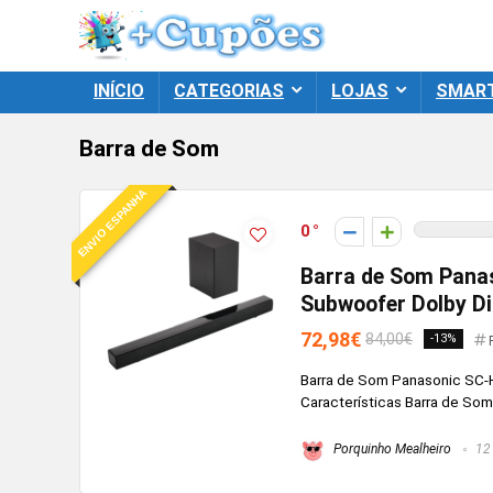
INÍCIO
CATEGORIAS
LOJAS
SMAR
Barra de Som
ENVIO ESPANHA
0
Barra de Som Pana
Subwoofer Dolby Di
72,98€
84,00€
-13%
Barra de Som Panasonic SC-
Características Barra de So
Porquinho Mealheiro
12 