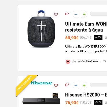
0
Ultimate Ears WOND
resistente à água
55,90€
106,74€
-48%
Ultimate Ears WONDERBOOM 4
altifalante Bluetooth portáti
Porquinho Mealheiro
29 
ENVIO ESPANHA
0
Hisense HS2000 – B
76,90€
110,80€
-31%