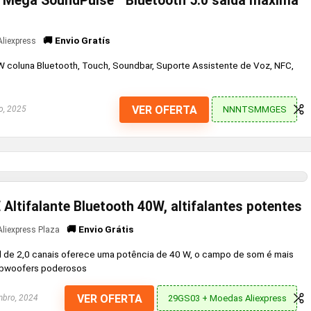
 Mega SoundPulse™ Bluetooth 5.0 saída máxima
🚚 Envio Gratís
Aliexpress
coluna Bluetooth, Touch, Soundbar, Suporte Assistente de Voz, NFC,
VER OFERTA
NNNTSMMGES
o, 2025
Altifalante Bluetooth 40W, altifalantes potentes
🚚 Envio Grátis
Aliexpress Plaza
l de 2,0 canais oferece uma potência de 40 W, o campo de som é mais
subwoofers poderosos
VER OFERTA
29GS03 + Moedas Aliexpress
bro, 2024