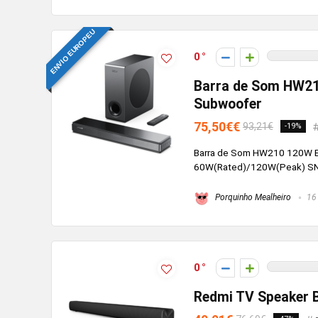
ENVIO EUROPEU
0
Barra de Som HW21
Subwoofer
75,50€€
93,21€
-19%
Barra de Som HW210 120W Es
60W(Rated)/120W(Peak) SNR 
Porquinho Mealheiro
16 
0
Redmi TV Speaker 