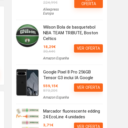
224,99€
OFERTA
Aliexpress
Europa
Wilson Bola de basquetebol
NBA TEAM TRIBUTE, Boston
Celtics
18,29€
VER OFERTA
30,44€
Amazon Espanha
Google Pixel 8 Pro 256GB
Tensor G3 inclui IA Google
559,15€
VER OFERTA
873,20€
Amazon Espanha
Marcador fluorescente edding
24 EcoLine 4 unidades
3,71€
VER OFERTA