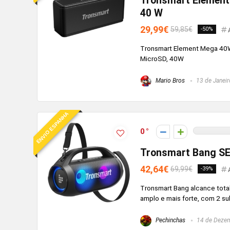
Tronsmart Element
40 W
29,99€
59,85€
-50%
Tronsmart Element Mega 40W 
MicroSD, 40W
Mario Bros
13 de Janeir
ENVIO ESPANHA
0
Tronsmart Bang SE 
42,64€
69,99€
-39%
Tronsmart Bang alcance tota
amplo e mais forte, com 2 
Pechinchas
14 de Dezem