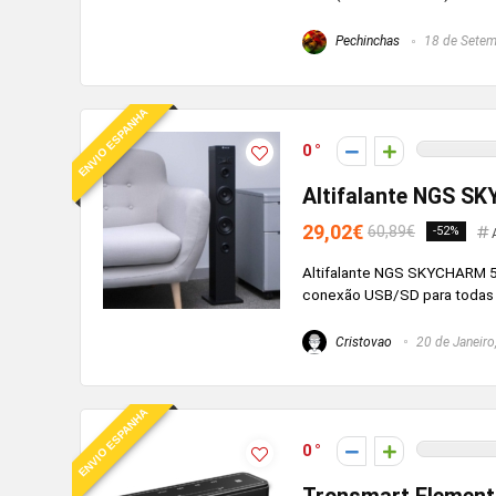
Pechinchas
18 de Setem
ENVIO ESPANHA
0
Altifalante NGS S
29,02€
60,89€
-52%
Altifalante NGS SKYCHARM 50
conexão USB/SD para todas 
Cristovao
20 de Janeiro
ENVIO ESPANHA
0