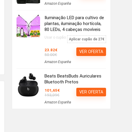
Amazon Espanha
Iluminação LED para cultivo de
plantas, iluminação hortícola,
80 LEDs, 4 cabeças movíveis
Usar o cupão:
Aplicar cupão de 27€
23.82€
VER OFERTA
50.00€
Amazon Espanha
Beats BeatsBuds Auriculares
Bluetooth Pretos
101,65€
VER OFERTA
193,09€
Amazon Espanha