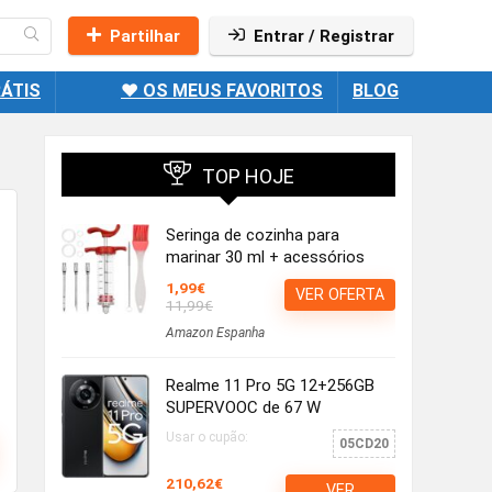
Partilhar
Entrar / Registrar
ÁTIS
❤️ OS MEUS FAVORITOS
BLOG
TOP HOJE
Seringa de cozinha para
marinar 30 ml + acessórios
1,99€
VER OFERTA
11,99€
Amazon Espanha
Realme 11 Pro 5G 12+256GB
SUPERVOOC de 67 W
Usar o cupão:
05CD20
210,62€
VER