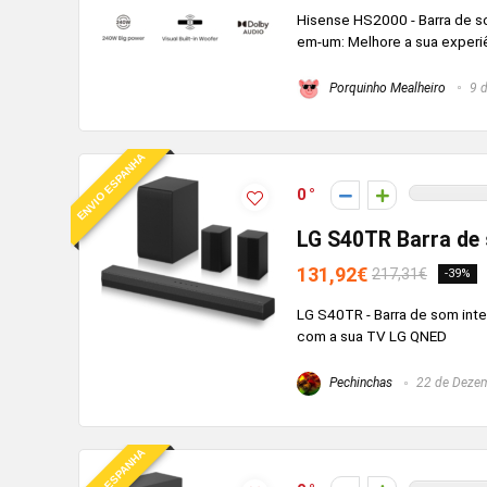
Hisense HS2000 - Barra de s
em-um: Melhore a sua experiên
Porquinho Mealheiro
9 d
ENVIO ESPANHA
0
LG S40TR Barra de s
131,92€
217,31€
-39%
LG S40TR - Barra de som inte
com a sua TV LG QNED
Pechinchas
22 de Dezem
ENVIO ESPANHA