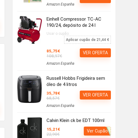
Amazon Espanha
Einhell Compressor TC-AC
190/24, depósito de 24 l
Usar o cupão:
Aplicar cupão de 21,44 €
85,75€
VER OFERTA
108,97€
Amazon Espanha
Russell Hobbs Frigideira sem
óleo de 4 litros
35,78€
VER OFERTA
68,57€
Amazon Espanha
Calvin Klein ck be EDT 100ml
15,21€
Ver Cupão
22,90€