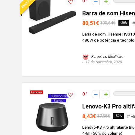
0
Barra de som Hisen
80,51€
100,64€
-20%
Barra de som Hisense HS3100
480W de potência e tecnolog
Porquinho Mealheiro
17 de Novembro, 2025
0
Lenovo-K3 Pro alti
8,43€
17,55€
-52%
Al
Lenovo-K3 Pro altifalante 
4-6h (50% do volume)