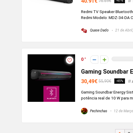
40.91€
76.69€
-47%
Redmi TV Speaker Bluetoot
Redmi Modelo: MDZ-34-DA Cor:
Quase Dado
21 de Abril
0
Gaming Soundbar E
30,49€
55,90€
-45%
Gaming Soundbar Energy Sis
potência real de 10 W para ma
Pechinchas
12 de Março