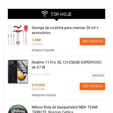
TOP HOJE
Seringa de cozinha para marinar 30 ml +
acessórios
1,99€
VER OFERTA
11,99€
Amazon Espanha
Realme 11 Pro 5G 12+256GB SUPERVOOC
de 67 W
Usar o cupão:
05CD20
210,62€
VER OFERTA
224,99€
Aliexpress Europa
Wilson Bola de basquetebol NBA TEAM
TRIBUTE, Boston Celtics