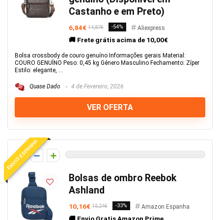
Castanho e em Preto)
6,84€
-54%
14,87€
Aliexpress
🚚 Frete grátis acima de 10,00€
Bolsa crossbody de couro genuíno Informações gerais Material:
COURO GENUÍNO Peso: 0,45 kg Género Masculino Fechamento: Zíper
Estilo: elegante, ...
Quase Dado
4 de Fevereiro, 2026
VER OFERTA
ENVIO ESPANHA
0
Bolsas de ombro Reebok
Ashland
10,16€
-33%
15,24€
Amazon Espanha
🚚 Envio Gratis Amazon Prime