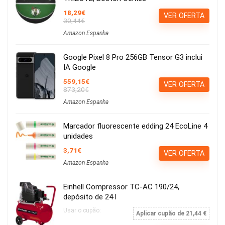
18,29€
VER OFERTA
30,44€
Amazon Espanha
Google Pixel 8 Pro 256GB Tensor G3 inclui
IA Google
559,15€
VER OFERTA
873,20€
Amazon Espanha
Marcador fluorescente edding 24 EcoLine 4
unidades
3,71€
VER OFERTA
Amazon Espanha
Einhell Compressor TC-AC 190/24,
depósito de 24 l
Usar o cupão:
Aplicar cupão de 21,44 €