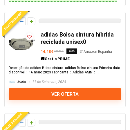
ENVIO ESPANHA
0
adidas Bolsa cintura híbrida
reciclada unisex0
14,18€
-50%
28,46€
Amazon Espanha
🚚Gratis PRIME
Descrição da adidas Bolsa cintura: adidas Bolsa cintura Primeira data
disponível ‏ : ‎ 16 maio 2023 Fabricante ‏ : ‎ Adidas ASIN ‏ : ‎ ...
Maria
11 de Setembro, 2024
VER OFERTA
ENVIO ESPANHA
0