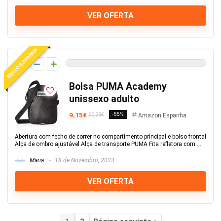
VER OFERTA
ENVIO ESPANHA
0
Bolsa PUMA Academy
unissexo adulto
9,15€
-55%
20,28€
Amazon Espanha
Abertura com fecho de correr no compartimento principal e bolso frontal
Alça de ombro ajustável Alça de transporte PUMA Fita refletora com ...
Maria
18 de Novembro, 2023
VER OFERTA