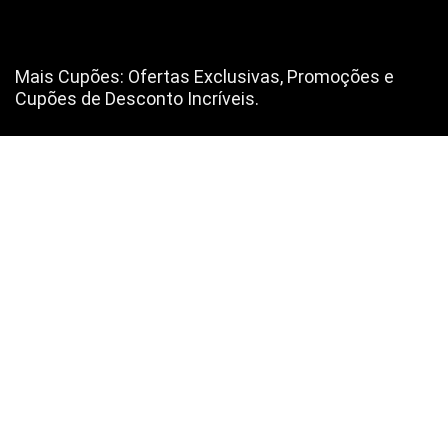
Mais Cupões: Ofertas Exclusivas, Promoções e
Cupões de Desconto Incríveis.
A Mais Cupões é uma comunidade de partilha de descontos e é
diferente de outros blogs e sites de ofertas, pois aqui tu não vais
encontrar conversa da “treta” 🤐 nem ofertas para “encher”💬 e muito
menos spam 📨📨📨, vais encontrar apenas ofertas reais de uma
equipa real, para pessoas reais como Tu!😉
Subscrever Newsletter, prometemos não mandar
SPAM
SUBSCREVER NEWSLETTER