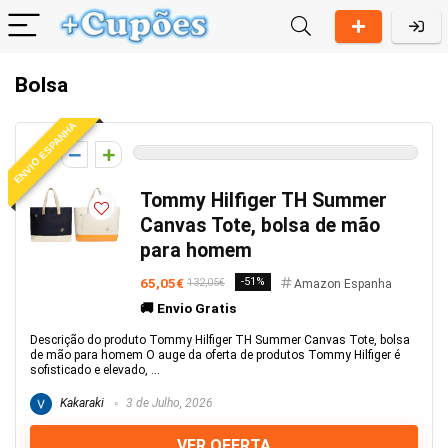
Bolsa
ENVIO ESPANHA
0
Tommy Hilfiger TH Summer
Canvas Tote, bolsa de mão
para homem
65,05€
-51%
132,05€
Amazon Espanha
🚚 Envio Gratis
Descrição do produto Tommy Hilfiger TH Summer Canvas Tote, bolsa
de mão para homem O auge da oferta de produtos Tommy Hilfiger é
sofisticado e elevado, ...
Kakaraki
3 de Julho, 2026
VER OFERTA