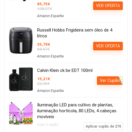
85,75€
VER OFERTA
108,97€
Amazon Espanha
Russell Hobbs Frigideira sem óleo de 4
litros
35,78€
VER OFERTA
68,57€
Amazon Espanha
Calvin Klein ck be EDT 100ml
15,21€
Ver Cupão
22,90€
Amazon Espanha
Iluminação LED para cultivo de plantas,
iluminação hortícola, 80 LEDs, 4 cabeças
movíveis
Usar o cupão:
Aplicar cupão de 27€