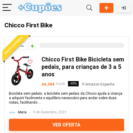
Chicco First Bike
ENVIO ESPANHA
0
Chicco First Bike Bicicleta sem
pedais, para crianças de 3 a 5
anos
24,38€
-49%
47,67€
Amazon Espanha
Bicicleta sem pedais: a bicicleta sem pedais da Chicco ajuda a criança
a adquirir facilmente o equilíbrio necessário para andar sobre duas
rodas, facilitando ...
Maria
9 de Dezembro, 2023
VER OFERTA