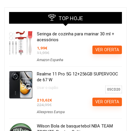
TOP HOJE
Seringa de cozinha para marinar 30 ml +
acessórios
1,99€
VER OFERTA
11,99€
Amazon Espanha
Realme 11 Pro 5G 12+256GB SUPERVOOC
de 67 W
Usar o cupão:
05CD20
210,62€
VER OFERTA
224,99€
Aliexpress Europa
Wilson Bola de basquetebol NBA TEAM