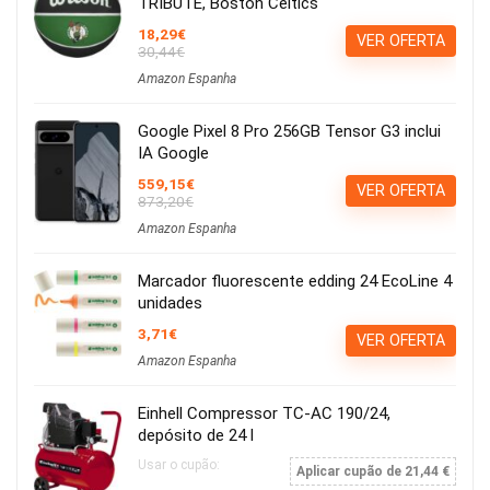
TRIBUTE, Boston Celtics
18,29€
VER OFERTA
30,44€
Amazon Espanha
Google Pixel 8 Pro 256GB Tensor G3 inclui
IA Google
559,15€
VER OFERTA
873,20€
Amazon Espanha
Marcador fluorescente edding 24 EcoLine 4
unidades
3,71€
VER OFERTA
Amazon Espanha
Einhell Compressor TC-AC 190/24,
depósito de 24 l
Usar o cupão:
Aplicar cupão de 21,44 €