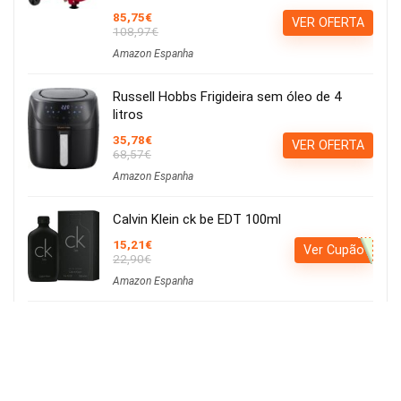
85,75€
VER OFERTA
108,97€
Amazon Espanha
Russell Hobbs Frigideira sem óleo de 4
litros
35,78€
VER OFERTA
68,57€
Amazon Espanha
Calvin Klein ck be EDT 100ml
15,21€
Ver Cupão
22,90€
Amazon Espanha
Iluminação LED para cultivo de plantas,
iluminação hortícola, 80 LEDs, 4 cabeças
movíveis
Usar o cupão:
Aplicar cupão de 27€