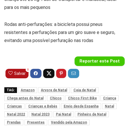
para os mais pequenos
Rodas anti-perfurações: a bicicleta possui pneus
resistentes a perfurações para um giro suave e seguro,
evitando uma possível perfuração nas rodas
Reportar este Post
0
Salvar
TAG:
Amazon
Arvore de Natal
Ceia de Natal
Chega antes do Natal
Chicco
Chicco First Bike
Criança
Crianças
Crianças e Bebés
Envio desde Espanha
Natal
Natal 2022
Natal 2023
Pai Natal
Pinheiro de Natal
Prendas
Presentes
Vendido pela Amazon