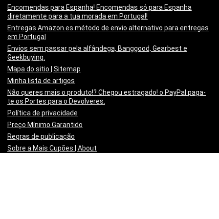
Encomendas para Espanha! Encomendas só para Espanha
diretamente para a tua morada em Portugal!
Entregas Amazon.es método de envio alternativo para entregas
em Portugal
Envios sem passar pela alfândega, Banggood, Gearbest e
Geekbuying.
Mapa do sitio | Sitemap
Minha lista de artigos
Não queres mais o produto!? Chegou estragado! o PayPal paga-
te os Portes para o Devolveres.
Política de privacidade
Preço Mínimo Garantido
Regras de publicação
Sobre a Mais Cupões | About
Vídeo Tutorial – Criar um post
Copyright 2017 - Quase Todos os Direitos Reservados -
maiscupoes.com
-
Mapa do sítio