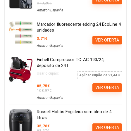
873,20€
Amazon Espanha
Marcador fluorescente edding 24 EcoLine 4
unidades
3,71€
VER OFERTA
Amazon Espanha
Einhell Compressor TC-AC 190/24,
depósito de 24 l
Usar o cupão:
Aplicar cupão de 21,44 €
85,75€
VER OFERTA
108,97€
Amazon Espanha
Russell Hobbs Frigideira sem óleo de 4
litros
35,78€
VER OFERTA
68,57€