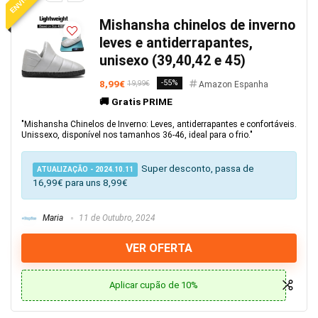
Mishansha chinelos de inverno
leves e antiderrapantes,
unisexo (39,40,42 e 45)
8,99€
-55%
19,99€
Amazon Espanha
🚚 Gratis PRIME
"Mishansha Chinelos de Inverno: Leves, antiderrapantes e confortáveis.
Unissexo, disponível nos tamanhos 36-46, ideal para o frio."
Super desconto, passa de
ATUALIZAÇÃO - 2024.10.11
16,99€ para uns 8,99€
Maria
11 de Outubro, 2024
VER OFERTA
Aplicar cupão de 10%