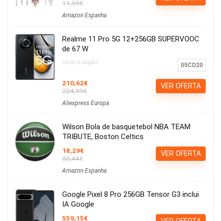
11,99€
Amazon Espanha
Realme 11 Pro 5G 12+256GB SUPERVOOC
de 67 W
Usar o cupão:
05CD20
210,62€
VER OFERTA
224,99€
Aliexpress Europa
Wilson Bola de basquetebol NBA TEAM
TRIBUTE, Boston Celtics
18,29€
VER OFERTA
30,44€
Amazon Espanha
Google Pixel 8 Pro 256GB Tensor G3 inclui
IA Google
559,15€
VER OFERTA