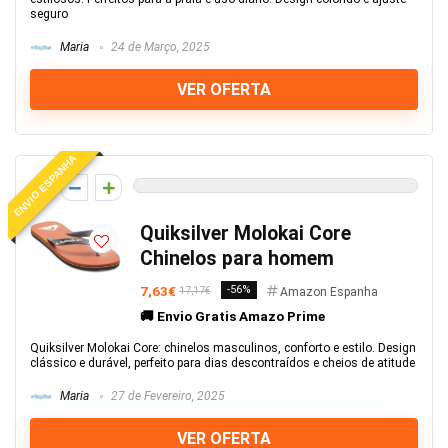
seguro
Maria
24 de Março, 2025
VER OFERTA
ENVIO ESPANHA
0
Quiksilver Molokai Core
Chinelos para homem
7,63€
-56%
17,17€
Amazon Espanha
🚚 Envio Gratis Amazo Prime
Quiksilver Molokai Core: chinelos masculinos, conforto e estilo. Design
clássico e durável, perfeito para dias descontraídos e cheios de atitude
Maria
27 de Fevereiro, 2025
VER OFERTA