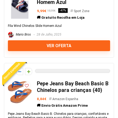
Homem Azul
9,99€
-47%
18,99€
Sport Zone
🚚 Gratuito Recolha em Loja
Fila Wind Chinelos Slide Homem Azul
Mario Bros
28 de Julho, 2025
VER OFERTA
ENVIO ESPANHA
0
Pepe Jeans Bay Beach Basic B
Chinelos para crianças (40)
8,84€
Amazon Espanha
🚚 Envio Grátis Amazon Prime
Pepe Jeans Bay Beach Basic B: Chinelos para crianças, confortáveis e
estilosos. Perfeitos para a praia e uso diário. Design colorido e ajuste