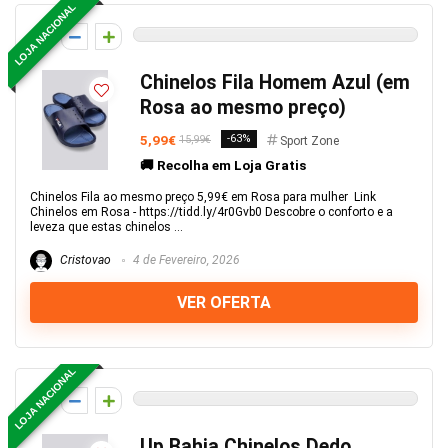
LOJA NACIONAL
0
Chinelos Fila Homem Azul (em
Rosa ao mesmo preço)
5,99€
-63%
15,99€
Sport Zone
🚚 Recolha em Loja Gratis
Chinelos Fila ao mesmo preço 5,99€ em Rosa para mulher Link
Chinelos em Rosa - https://tidd.ly/4r0Gvb0 Descobre o conforto e a
leveza que estas chinelos ...
Cristovao
4 de Fevereiro, 2026
VER OFERTA
LOJA NACIONAL
0
Up Bahia Chinelos Dedo