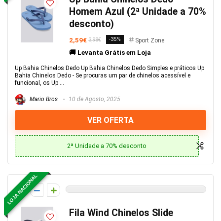
Homem Azul (2ª Unidade a 70%
desconto)
2,59€
-35%
3,98€
Sport Zone
🚚 Levanta Grátis em Loja
Up Bahia Chinelos Dedo Up Bahia Chinelos Dedo Simples e práticos Up
Bahia Chinelos Dedo - Se procuras um par de chinelos acessível e
funcional, os Up ...
Mario Bros
10 de Agosto, 2025
VER OFERTA
2ª Unidade a 70% desconto
LOJA NACIONAL
0
Fila Wind Chinelos Slide