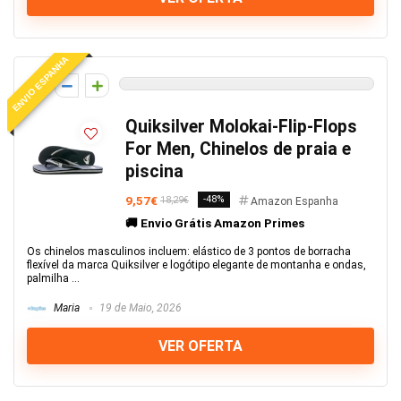
ENVIO ESPANHA
0
Quiksilver Molokai-Flip-Flops
For Men, Chinelos de praia e
piscina
9,57€
-48%
18,29€
Amazon Espanha
🚚 Envio Grátis Amazon Primes
Os chinelos masculinos incluem: elástico de 3 pontos de borracha
flexível da marca Quiksilver e logótipo elegante de montanha e ondas,
palmilha ...
Maria
19 de Maio, 2026
VER OFERTA