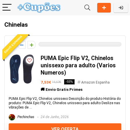
Chinelas
ENVIO ESPANHA
0
PUMA Epic Flip V2, Chinelos
unissexo para adulto (Varios
Numeros)
7,53€
-55%
16,63€
Amazon Espanha
🚚 Envio Gratis Primes
PUMA Epic Flip V2, Chinelos unissexo Descrição do produto História do
produto: PUMA Epic Flip V2, Chinelos unissexo para adulto Deslize nas
vibrações de ...
Pechinchas
24 de Junho, 2026
VER OFERTA