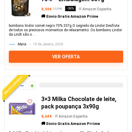
8,93€
-36%
13,99€
Amazon Espanha
🚚 Envio Gratis Amazon Prime
bombons lindor cornet negro 70% 337g O segredo da Lindor Desfrute
de todos os preciosos momentos de relaxamento. Os bombons Lindor
da Lindt são o ...
Maria
19 de Janeiro, 2026
VER OFERTA
ENVIO ESPANHA
0
3×3 Milka Chocolate de leite,
pack poupança 3x90g
8,64€
Amazon Espanha
🚚 Envio Gratis Amazon Prrime