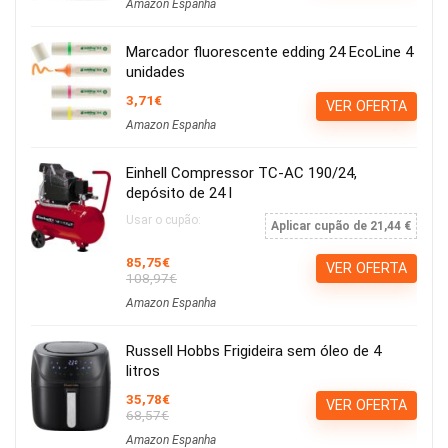
Amazon Espanha
Marcador fluorescente edding 24 EcoLine 4
unidades
3,71€
VER OFERTA
Amazon Espanha
Einhell Compressor TC-AC 190/24,
depósito de 24 l
Usar o cupão:
Aplicar cupão de 21,44 €
85,75€
VER OFERTA
108,97€
Amazon Espanha
Russell Hobbs Frigideira sem óleo de 4
litros
35,78€
VER OFERTA
68,57€
Amazon Espanha