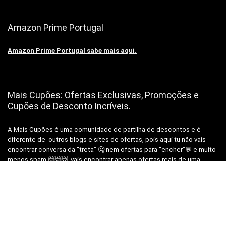
Amazon Prime Portugal
Amazon Prime Portugal sabe mais aqui.
Mais Cupões: Ofertas Exclusivas, Promoções e
Cupões de Desconto Incríveis.
A Mais Cupões é uma comunidade de partilha de descontos e é
diferente de outros blogs e sites de ofertas, pois aqui tu não vais
encontrar conversa da “treta” 🤐 nem ofertas para “encher”💬 e muito
menos spam 📨📨📨, vais encontrar apenas ofertas reais de uma
equipa real, para pessoas reais como Tu!😉
Subscrever Newsletter, prometemos não mandar
SPAM