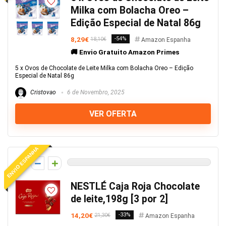
Milka com Bolacha Oreo –
Edição Especial de Natal 86g
8,29€
-54%
18,10€
Amazon Espanha
🚚 Envio Gratuito Amazon Primes
5 x Ovos de Chocolate de Leite Milka com Bolacha Oreo – Edição
Especial de Natal 86g
Cristovao
6 de Novembro, 2025
VER OFERTA
ENVIO ESPANHA
0
NESTLÉ Caja Roja Chocolate
de leite,198g [3 por 2]
14,20€
-33%
21,30€
Amazon Espanha