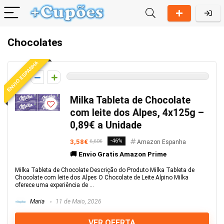
Chocolates
ENVIO ESPANHA
0
Milka Tableta de Chocolate
com leite dos Alpes, 4x125g –
0,89€ a Unidade
3,58€
-46%
6,60€
Amazon Espanha
🚚 Envio Gratis Amazon Prime
Milka Tableta de Chocolate Descrição do Produto Milka Tableta de
Chocolate com leite dos Alpes O Chocolate de Leite Alpino Milka
oferece uma experiência de ...
Maria
11 de Maio, 2026
VER OFERTA