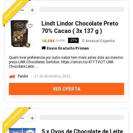
ENVIO ESPANHA
0
Lindt Lindor Chocolate Preto
70% Cacao ( 3x 137 g )
18,88€
-21%
23,88€
Amazon Espanha
🚚 Envio Gratuito Primes
Quem tiver preferencia por outro sabor tem mais estes dois ao mesmo
preço LINK Chocolates Sortidos: https://amzn.to/47TTVOT LINK
Chocolate Leite: ...
Panike
21 de Novembro, 2025
VER OFERTA
ENVIO ESPANHA
0
5 x Ovos de Chocolate de Leite