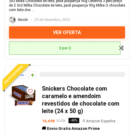
3x3 Milka Chocolate de leite, pack poupança 90g Obtenha 3 pelo preço
de 2 3x3 Milka Chocolate de leite, pack poupança 90g Milka O chocolate
com leite dos ...
Nicole
29 de Dezembro, 2025
VER OFERTA
3 por 2
ENVIO ESPANHA
0
Snickers Chocolate com
caramelo e amendoim
revestidos de chocolate com
leite (24 x 50 g)
16,69€
-48%
32,20€
Amazon Espanha
🚚 Envio Gratis Amazon Prime