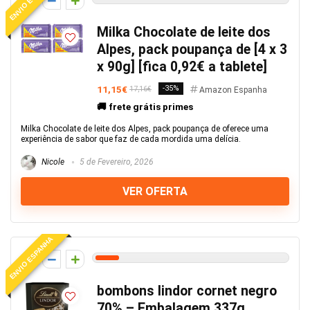
0
Milka Chocolate de leite dos
Alpes, pack poupança de [4 x 3
x 90g] [fica 0,92€ a tablete]
11,15€
-35%
17,16€
Amazon Espanha
🚚 frete grátis primes
Milka Chocolate de leite dos Alpes, pack poupança de oferece uma
experiência de sabor que faz de cada mordida uma delícia.
Nicole
5 de Fevereiro, 2026
VER OFERTA
ENVIO ESPANHA
6
bombons lindor cornet negro
70% – Embalagem 337g