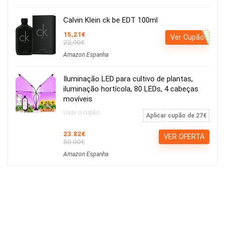
Calvin Klein ck be EDT 100ml
15,21€
Ver Cupão
22,90€
Amazon Espanha
Iluminação LED para cultivo de plantas,
iluminação hortícola, 80 LEDs, 4 cabeças
movíveis
Usar o cupão:
Aplicar cupão de 27€
23.82€
VER OFERTA
50.00€
Amazon Espanha