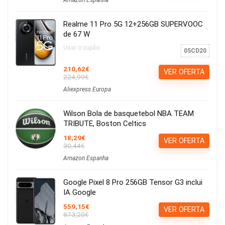
Realme 11 Pro 5G 12+256GB SUPERVOOC
de 67 W
Usar o cupão:
05CD20
210,62€
VER OFERTA
224,99€
Aliexpress Europa
Wilson Bola de basquetebol NBA TEAM
TRIBUTE, Boston Celtics
18,29€
VER OFERTA
30,44€
Amazon Espanha
Google Pixel 8 Pro 256GB Tensor G3 inclui
IA Google
559,15€
VER OFERTA
873,20€