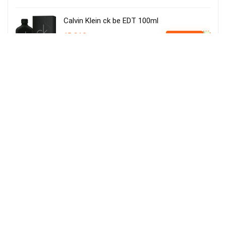
Calvin Klein ck be EDT 100ml
15,21€
Ver Cupão
22,90€
Amazon Espanha
Iluminação LED para cultivo de plantas,
iluminação hortícola, 80 LEDs, 4 cabeças
movíveis
Usar o cupão:
Aplicar cupão de 27€
23.82€
VER OFERTA
50.00€
Amazon Espanha