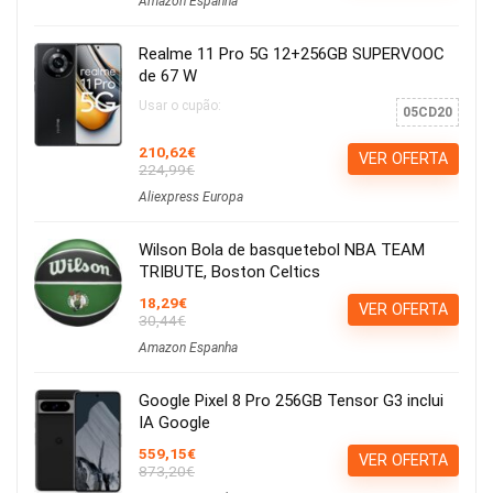
Amazon Espanha
Realme 11 Pro 5G 12+256GB SUPERVOOC
de 67 W
Usar o cupão:
05CD20
210,62€
VER OFERTA
224,99€
Aliexpress Europa
Wilson Bola de basquetebol NBA TEAM
TRIBUTE, Boston Celtics
18,29€
VER OFERTA
30,44€
Amazon Espanha
Google Pixel 8 Pro 256GB Tensor G3 inclui
IA Google
559,15€
VER OFERTA
873,20€