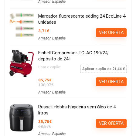
Amazon Espanha
Marcador fluorescente edding 24 EcoLine 4
unidades
3,71€
VER OFERTA
Amazon Espanha
Einhell Compressor TC-AC 190/24,
depósito de 24 l
Usar o cupão:
Aplicar cupão de 21,44 €
85,75€
VER OFERTA
108,97€
Amazon Espanha
Russell Hobbs Frigideira sem óleo de 4
litros
35,78€
VER OFERTA
68,57€
Amazon Espanha