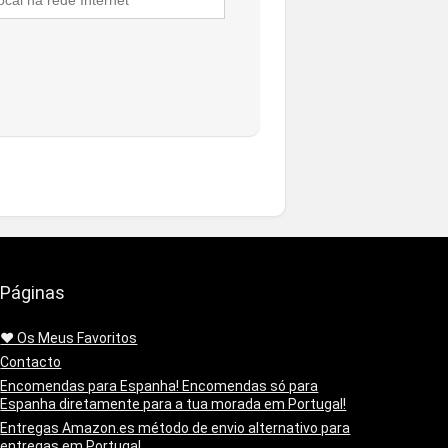
Páginas
❤️ Os Meus Favoritos
Contacto
Encomendas para Espanha! Encomendas só para
Espanha diretamente para a tua morada em Portugal!
Entregas Amazon.es método de envio alternativo para
entregas em Portugal