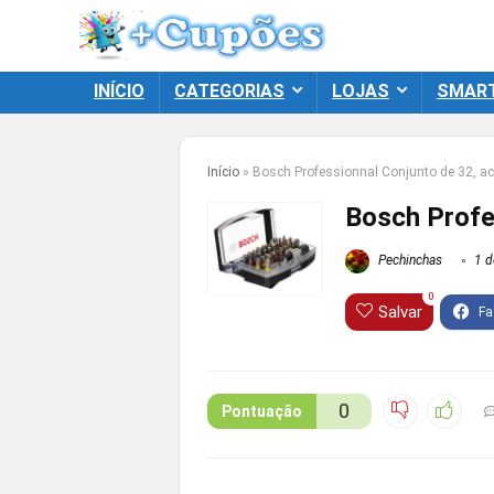
INÍCIO
CATEGORIAS
LOJAS
SMAR
Início
»
Bosch Professionnal Conjunto de 32, a
Bosch Profe
Pechinchas
1 d
0
Salvar
0
Pontuação