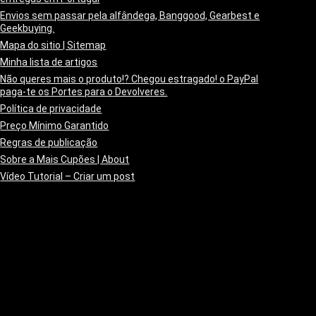
Envios sem passar pela alfândega, Banggood, Gearbest e
Geekbuying.
Mapa do sitio | Sitemap
Minha lista de artigos
Não queres mais o produto!? Chegou estragado! o PayPal
paga-te os Portes para o Devolveres.
Política de privacidade
Preço Mínimo Garantido
Regras de publicação
Sobre a Mais Cupões | About
Vídeo Tutorial – Criar um post