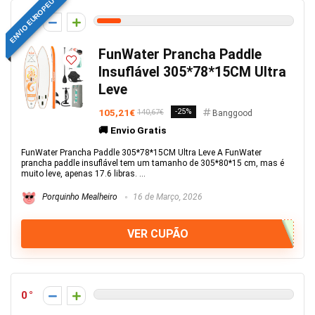
ENVIO EUROPEU
6
FunWater Prancha Paddle
Insuflável 305*78*15CM Ultra
Leve
105,21€
-25%
140,67€
Banggood
🚚 Envio Gratis
FunWater Prancha Paddle 305*78*15CM Ultra Leve A FunWater
prancha paddle insuflável tem um tamanho de 305*80*15 cm, mas é
muito leve, apenas 17.6 libras. ...
Porquinho Mealheiro
16 de Março, 2026
VER CUPÃO
0