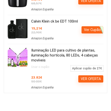
VER OFERTA
68,57€
Amazon Espanha
Calvin Klein ck be EDT 100ml
15,21€
Ver Cupão
22,90€
Amazon Espanha
Iluminação LED para cultivo de plantas,
iluminação hortícola, 80 LEDs, 4 cabeças
movíveis
Usar o cupão:
Aplicar cupão de 27€
23.82€
VER OFERTA
50.00€
Amazon Espanha