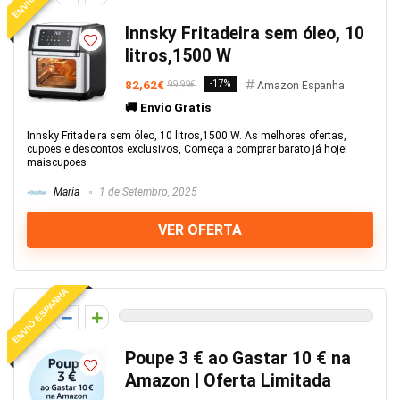
Innsky Fritadeira sem óleo, 10
litros,1500 W
82,62€
-17%
99,99€
Amazon Espanha
🚚 Envio Gratis
Innsky Fritadeira sem óleo, 10 litros,1500 W. As melhores ofertas,
cupoes e descontos exclusivos, Começa a comprar barato já hoje!
maiscupoes
Maria
1 de Setembro, 2025
VER OFERTA
ENVIO ESPANHA
0
Poupe 3 € ao Gastar 10 € na
Amazon | Oferta Limitada