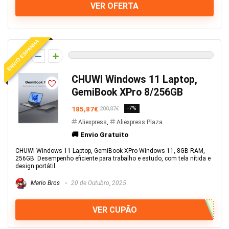
VER OFERTA
ENVIO ESPANHA
0
CHUWI Windows 11 Laptop,
GemiBook XPro 8/256GB
185,87€
-7%
200,87€
Aliexpress
,
Aliexpress Plaza
🚚 Envio Gratuito
CHUWI Windows 11 Laptop, GemiBook XPro Windows 11, 8GB RAM,
256GB: Desempenho eficiente para trabalho e estudo, com tela nítida e
design portátil.
Mario Bros
20 de Outubro, 2025
VER CUPÃO