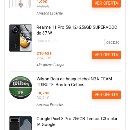
1,99€
VER OFERTA
11,99€
Amazon Espanha
Realme 11 Pro 5G 12+256GB SUPERVOOC
de 67 W
Usar o cupão:
05CD20
210,62€
VER OFERTA
224,99€
Aliexpress Europa
Wilson Bola de basquetebol NBA TEAM
TRIBUTE, Boston Celtics
18,29€
VER OFERTA
30,44€
Amazon Espanha
Google Pixel 8 Pro 256GB Tensor G3 inclui
IA Google