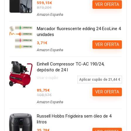
559,15€
VER OFERTA
873,20€
Amazon Espanha
Marcador fluorescente edding 24 EcoLine 4
unidades
3,71€
VER OFERTA
Amazon Espanha
Einhell Compressor TC-AC 190/24,
depósito de 24 l
Usar o cupão:
Aplicar cupão de 21,44 €
85,75€
VER OFERTA
108,97€
Amazon Espanha
Russell Hobbs Frigideira sem óleo de 4
litros
35,78€