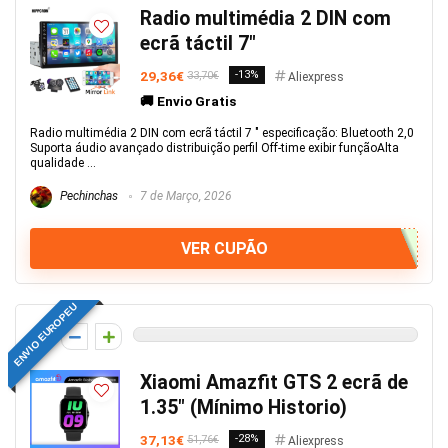
Radio multimédia 2 DIN com
ecrã táctil 7″
29,36€
-13%
33,70€
Aliexpress
🚚 Envio Gratis
Radio multimédia 2 DIN com ecrã táctil 7 " especificação: Bluetooth 2,0
Suporta áudio avançado distribuição perfil Off-time exibir funçãoAlta
qualidade ...
Pechinchas
7 de Março, 2026
VER CUPÃO
ENVIO EUROPEU
0
Xiaomi Amazfit GTS 2 ecrã de
1.35″ (Mínimo Historio)
37,13€
-28%
51,76€
Aliexpress