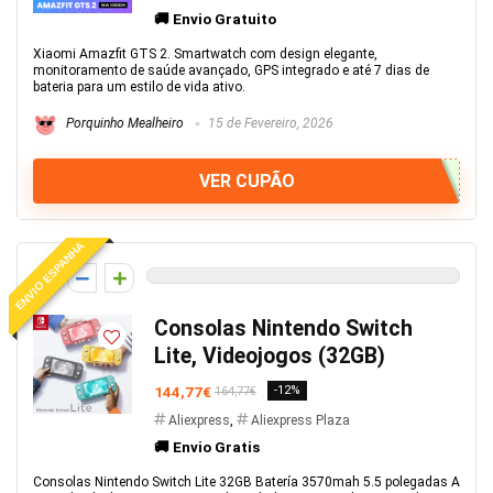
🚚 Envio Gratuito
Xiaomi Amazfit GTS 2. Smartwatch com design elegante,
monitoramento de saúde avançado, GPS integrado e até 7 dias de
bateria para um estilo de vida ativo.
Porquinho Mealheiro
15 de Fevereiro, 2026
VER CUPÃO
ENVIO ESPANHA
0
Consolas Nintendo Switch
Lite, Videojogos (32GB)
144,77€
-12%
164,77€
Aliexpress
,
Aliexpress Plaza
🚚 Envio Gratis
Consolas Nintendo Switch Lite 32GB Batería 3570mah 5.5 polegadas A