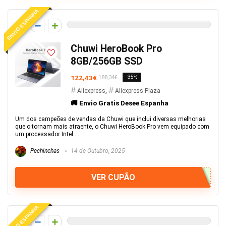
ENVIO ESPANHA
0
Chuwi HeroBook Pro
8GB/256GB SSD
122,43€
-35%
188,34€
Aliexpress
,
Aliexpress Plaza
🚚 Envio Gratis Desee Espanha
Um dos campeões de vendas da Chuwi que inclui diversas melhorias
que o tornam mais atraente, o Chuwi HeroBook Pro vem equipado com
um processador Intel ...
Pechinchas
14 de Outubro, 2025
VER CUPÃO
ENVIO ESPANHA
0