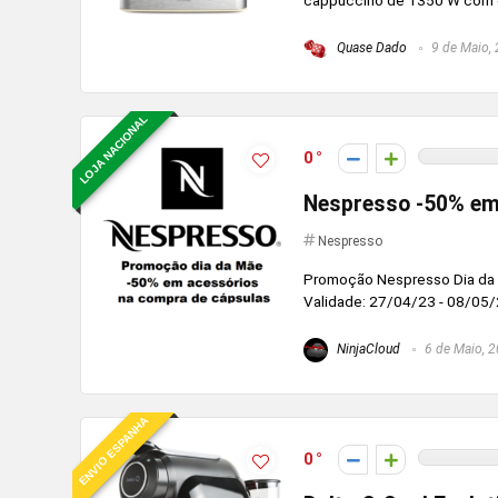
cappuccino de 1350 W com des
Quase Dado
9 de Maio,
LOJA NACIONAL
0
Nespresso -50% em
Nespresso
Promoção Nespresso Dia da 
Validade: 27/04/23 - 08/05
NinjaCloud
6 de Maio, 
ENVIO ESPANHA
0