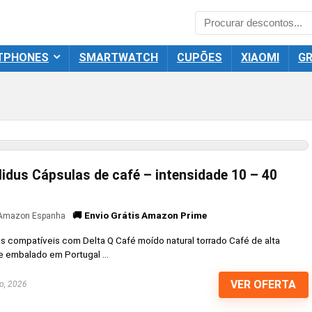
TPHONES
SMARTWATCH
CUPÕES
XIAOMI
GR
lidus Cápsulas de café – intensidade 10 – 40
🚚 Envio Grátis Amazon Prime
Amazon Espanha
 compatíveis com Delta Q Café moído natural torrado Café de alta
e embalado em Portugal ...
VER OFERTA
o, 2026