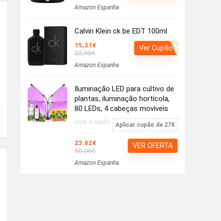
Amazon Espanha
Calvin Klein ck be EDT 100ml
15,21€
Ver Cupão
22,90€
Amazon Espanha
Iluminação LED para cultivo de
plantas, iluminação hortícola,
80 LEDs, 4 cabeças movíveis
Usar o cupão:
Aplicar cupão de 27€
23.82€
VER OFERTA
50.00€
Amazon Espanha