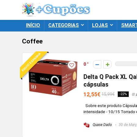
INÍCIO
CATEGORIAS
LOJAS
SMAR
Coffee
ENVIO ESPANHA
0
Delta Q Pack XL Qa
cápsulas
12,55€
15,99€
-22%
Sobre este produto Cápsulas
intensidade - 10/15 Torrado 
Quase Dado
30 de Març