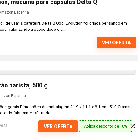
tion, máquina para cápsulas Delta Q
Amazon Espanha
l de usar, a cafeteira Delta Q Qool Evolution foi criada pensando em
ão, valorizando a capacidade e a ...
VER OFERTA
ão barista, 500 g
azon Espanha
es gerais Dimensões da embalagem ‎21.9 x 11.1 x 8.1 cm; 510 Gramas
o do fabricante ‎Ofistrade ...
VER OFERTA
Aplica desconto de 10%
 2023