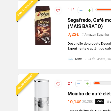
ENVIO ESPANHA
11
Segafredo, Café moí
(MAIS BARATO)
7,22€
Amazon Espanha
Descrição do produto Descri
Experimente o autêntico café 
Maria
24 de Janeiro, 20
ENVIO ESPANHA
2
Moinho de café elé
10,14€
20,28€
-50%
Bateria de lítio de 1200 mAh