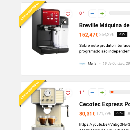
ENVIO ESPANHA
0
Breville Máquina de
152,47€
264,29€
-42%
Sobre este produto Interfac
programado são independentes
Maria
19 de Outubro, 2
ENVIO ESPANHA
1
Cecotec Express Po
80,31€
171,79€
-53%
https://youtu.be/iVnbgQHwG