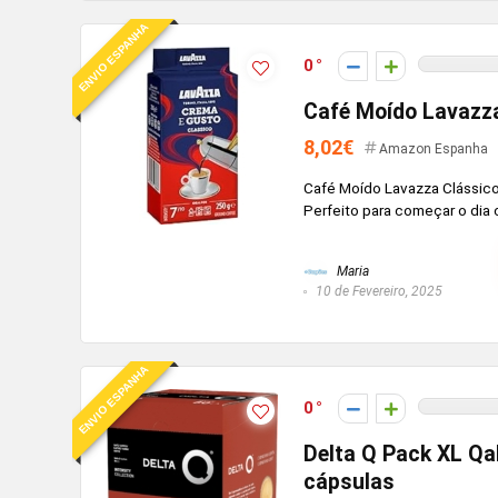
ENVIO ESPANHA
0
Café Moído Lavazza
8,02€
Amazon Espanha
Café Moído Lavazza Clássico:
Perfeito para começar o dia
Maria
10 de Fevereiro, 2025
ENVIO ESPANHA
0
Delta Q Pack XL Qa
cápsulas