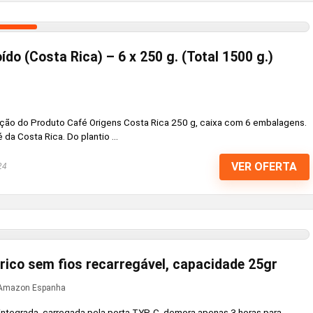
do (Costa Rica) – 6 x 250 g. (Total 1500 g.)
ção do Produto Café Origens Costa Rica 250 g, caixa com 6 embalagens.
da Costa Rica. Do plantio ...
VER OFERTA
24
trico sem fios recarregável, capacidade 25gr
Amazon Espanha
 integrada, carregada pela porta TYP-C, demora apenas 3 horas para