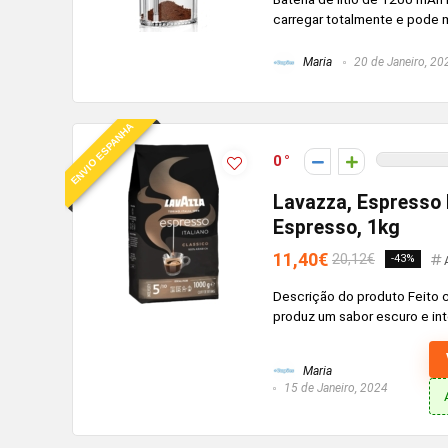
carregar totalmente e pode m
Maria
20 de Janeiro, 20
ENVIO ESPANHA
0
Lavazza, Espresso I
Espresso, 1kg
11,40€
20,12€
-43%
Descrição do produto Feito 
produz um sabor escuro e int
Maria
15 de Janeiro, 2024