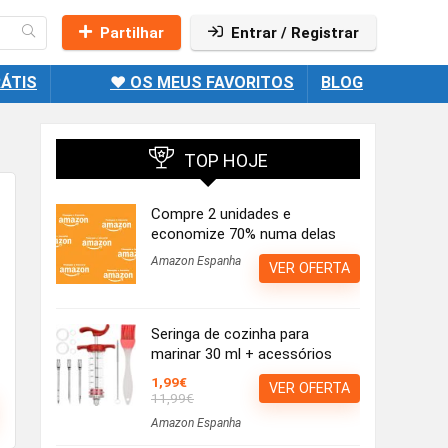
Partilhar
Entrar / Registrar
ÁTIS
❤️ OS MEUS FAVORITOS
BLOG
TOP HOJE
Compre 2 unidades e
economize 70% numa delas
Amazon Espanha
VER OFERTA
Seringa de cozinha para
marinar 30 ml + acessórios
1,99€
VER OFERTA
11,99€
Amazon Espanha