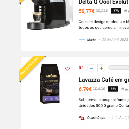
Delta Q Qool Evolu
50,77€
80,31€
-37%
Com um design moderno e fáci
todos os que apreciam inovaç
Maria
23 de Abril, 2023
ENVIO ESPANHA
0
Lavazza Café em gr
6.79€
10.63€
-36%
Am
Subscreve e poupa Informaçõ
Unidades ‎500.0 gramo Contact
Quase Dado
1 de Abril,