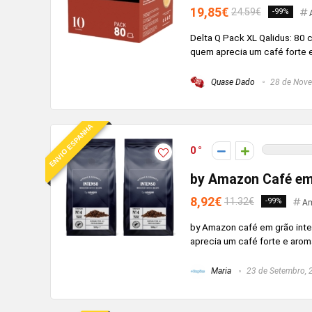
19,85€
24.59€
-99%
Delta Q Pack XL Qalidus: 80
quem aprecia um café forte 
Quase Dado
28 de Nove
ENVIO ESPANHA
0
by Amazon Café em 
8,92€
11.32€
-99%
Am
by Amazon café em grão inten
aprecia um café forte e aromá
Maria
23 de Setembro, 