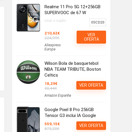
Realme 11 Pro 5G 12+256GB
SUPERVOOC de 67 W
Usar o cupão:
05CD20
210,62€
VER
224,99€
OFERTA
Aliexpress
Europa
Wilson Bola de basquetebol
NBA TEAM TRIBUTE, Boston
Celtics
18,29€
VER OFERTA
30,44€
Amazon Espanha
Google Pixel 8 Pro 256GB
Tensor G3 inclui IA Google
559,15€
VER OFERTA
873,20€