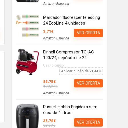
Amazon Espanha
Marcador fluorescente edding
24 EcoLine 4 unidades
3,71€
VER OFERTA
Amazon Espanha
Einhell Compressor TC-AC
190/24, depósito de 24 l
Usar o cupão:
Aplicar cupão de 21,44 €
85,75€
VER OFERTA
108,97€
Amazon Espanha
Russell Hobbs Frigideira sem
óleo de 4 litros
35,78€
VER OFERTA
68,57€