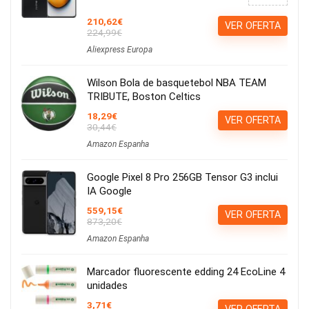
210,62€
VER OFERTA
224,99€
Aliexpress Europa
Wilson Bola de basquetebol NBA TEAM
TRIBUTE, Boston Celtics
18,29€
VER OFERTA
30,44€
Amazon Espanha
Google Pixel 8 Pro 256GB Tensor G3 inclui
IA Google
559,15€
VER OFERTA
873,20€
Amazon Espanha
Marcador fluorescente edding 24 EcoLine 4
unidades
3,71€