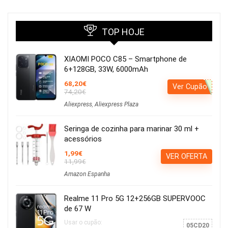
TOP HOJE
XIAOMI POCO C85 – Smartphone de
6+128GB, 33W, 6000mAh
68,20€
Ver Cupão
74,20€
Aliexpress
,
Aliexpress Plaza
Seringa de cozinha para marinar 30 ml +
acessórios
1,99€
VER OFERTA
11,99€
Amazon Espanha
Realme 11 Pro 5G 12+256GB SUPERVOOC
de 67 W
Usar o cupão:
05CD20