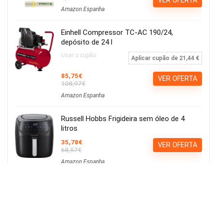
VER OFERTA
Amazon Espanha
Einhell Compressor TC-AC 190/24,
depósito de 24 l
Usar o cupão:
Aplicar cupão de 21,44 €
85,75€
VER OFERTA
108,97€
Amazon Espanha
Russell Hobbs Frigideira sem óleo de 4
litros
35,78€
VER OFERTA
68,57€
Amazon Espanha
Calvin Klein ck be EDT 100ml
15,21€
Ver Cupão
22,90€