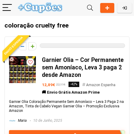
coloração cruelty free
ENVIO ESPANHA
0
Garnier Olia – Cor Permanente
sem Amoníaco, Leva 3 paga 2
desde Amazon
12,89€
-42%
22,11€
Amazon Espanha
🚚 Envio Grátis Amazon Prime
Garnier Olia Coloração Permanente Sem Amoníaco – Leva 3 Paga 2 na
Amazon, Tinta de Cabelo Vegan Garnier Olia – Promoção Exclusiva
Amazon
Maria
10 de Junho, 2025