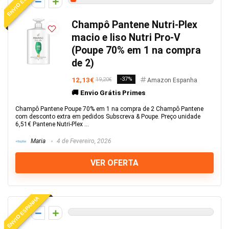
ENVIO ESPANHA
2
Champô Pantene Nutri-Plex
macio e liso Nutri Pro-V
(Poupe 70% em 1 na compra
de 2)
12,13€
-37%
19,20€
Amazon Espanha
🚚 Envio Grátis Primes
Champô Pantene Poupe 70% em 1 na compra de 2 Champô Pantene
com desconto extra em pedidos Subscreva & Poupe. Preço unidade
6,51€ Pantene Nutri-Plex ...
Maria
4 de Fevereiro, 2026
VER OFERTA
ENVIO ESPANHA
0