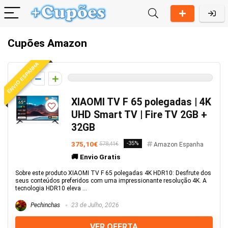
Cupões Amazon
ENVIO ESPANHA
0
XIAOMI TV F 65 polegadas | 4K
UHD Smart TV | Fire TV 2GB +
32GB
375,10€
-35%
578,41€
Amazon Espanha
🚚 Envio Gratis
Sobre este produto XIAOMI TV F 65 polegadas 4K HDR10: Desfrute dos
seus conteúdos preferidos com uma impressionante resolução 4K. A
tecnologia HDR10 eleva ...
Pechinchas
23 de Julho, 2026
VER OFERTA