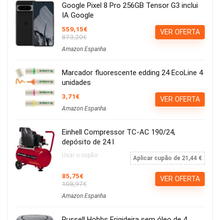
Google Pixel 8 Pro 256GB Tensor G3 inclui
IA Google
559,15€
VER OFERTA
873,20€
Amazon Espanha
Marcador fluorescente edding 24 EcoLine 4
unidades
3,71€
VER OFERTA
Amazon Espanha
Einhell Compressor TC-AC 190/24,
depósito de 24 l
Usar o cupão:
Aplicar cupão de 21,44 €
85,75€
VER OFERTA
108,97€
Amazon Espanha
Russell Hobbs Frigideira sem óleo de 4