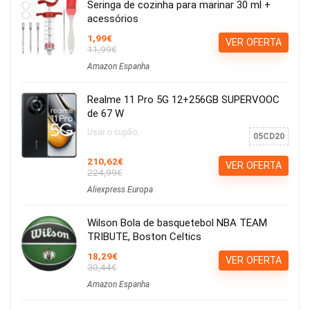
Seringa de cozinha para marinar 30 ml +
acessórios
1,99€
VER OFERTA
11,99€
Amazon Espanha
Realme 11 Pro 5G 12+256GB SUPERVOOC
de 67 W
Usar o cupão:
05CD20
210,62€
VER OFERTA
224,99€
Aliexpress Europa
Wilson Bola de basquetebol NBA TEAM
TRIBUTE, Boston Celtics
18,29€
VER OFERTA
30,44€
Amazon Espanha