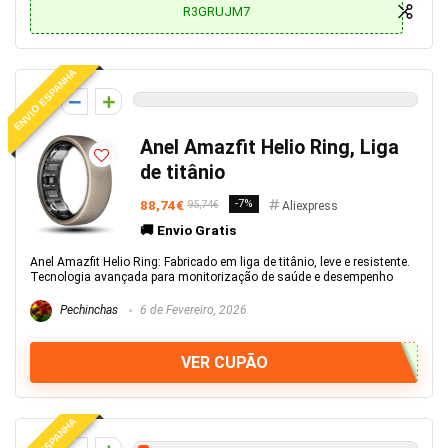
R3GRUJM7
ENVIO ESPANHA
0
Anel Amazfit Helio Ring, Liga
de titânio
88,74€
-7%
95,74€
Aliexpress
🚚 Envio Gratis
Anel Amazfit Helio Ring: Fabricado em liga de titânio, leve e resistente.
Tecnologia avançada para monitorização de saúde e desempenho
Pechinchas
6 de Fevereiro, 2026
VER CUPÃO