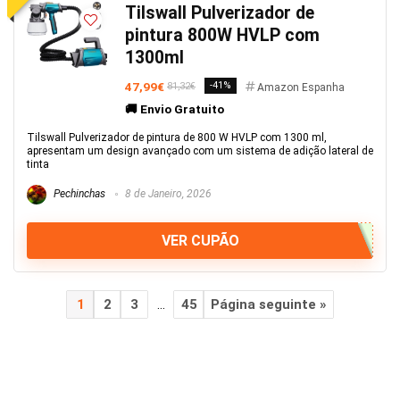
Tilswall Pulverizador de
pintura 800W HVLP com
1300ml
47,99€
-41%
81,32€
Amazon Espanha
🚚 Envio Gratuito
Tilswall Pulverizador de pintura de 800 W HVLP com 1300 ml,
apresentam um design avançado com um sistema de adição lateral de
tinta
Pechinchas
8 de Janeiro, 2026
VER CUPÃO
1
2
3
…
45
Página seguinte »