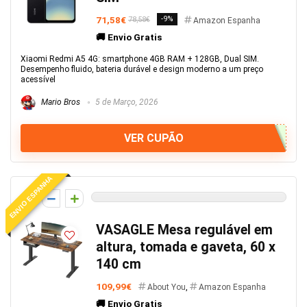
71,58€
-9%
78,58€
Amazon Espanha
🚚 Envio Gratis
Xiaomi Redmi A5 4G: smartphone 4GB RAM + 128GB, Dual SIM.
Desempenho fluido, bateria durável e design moderno a um preço
acessível
Mario Bros
5 de Março, 2026
VER CUPÃO
ENVIO ESPANHA
0
VASAGLE Mesa regulável em
altura, tomada e gaveta, 60 x
140 cm
109,99€
About You
,
Amazon Espanha
🚚 Envio Gratis