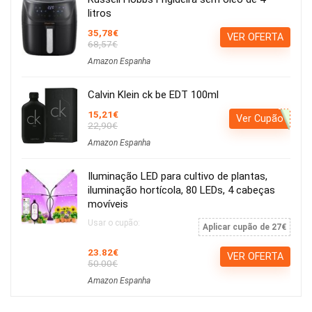
litros
35,78€
VER OFERTA
68,57€
Amazon Espanha
Calvin Klein ck be EDT 100ml
15,21€
Ver Cupão
22,90€
Amazon Espanha
Iluminação LED para cultivo de plantas,
iluminação hortícola, 80 LEDs, 4 cabeças
movíveis
Usar o cupão:
Aplicar cupão de 27€
23.82€
VER OFERTA
50.00€
Amazon Espanha