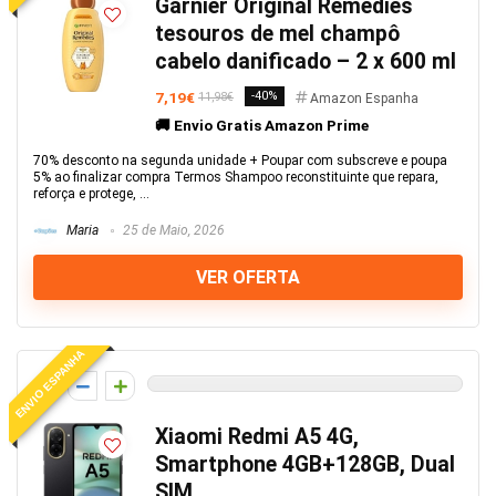
Garnier Original Remedies
tesouros de mel champô
cabelo danificado – 2 x 600 ml
7,19€
-40%
11,98€
Amazon Espanha
🚚 Envio Gratis Amazon Prime
70% desconto na segunda unidade + Poupar com subscreve e poupa
5% ao finalizar compra Termos Shampoo reconstituinte que repara,
reforça e protege, ...
Maria
25 de Maio, 2026
VER OFERTA
ENVIO ESPANHA
0
Xiaomi Redmi A5 4G,
Smartphone 4GB+128GB, Dual
SIM