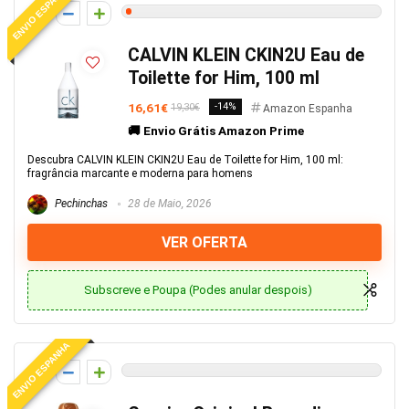
ENVIO ESPANHA
1
CALVIN KLEIN CKIN2U Eau de
Toilette for Him, 100 ml
16,61€
-14%
19,30€
Amazon Espanha
🚚 Envio Grátis Amazon Prime
Descubra CALVIN KLEIN CKIN2U Eau de Toilette for Him, 100 ml:
fragrância marcante e moderna para homens
Pechinchas
28 de Maio, 2026
VER OFERTA
Subscreve e Poupa (Podes anular despois)
ENVIO ESPANHA
0