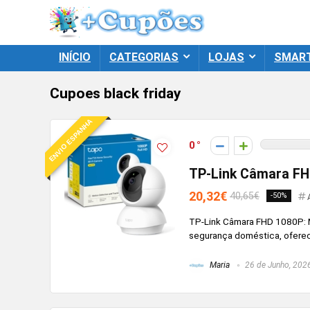
INÍCIO
CATEGORIAS
LOJAS
SMAR
Cupoes black friday
ENVIO ESPANHA
0
TP-Link Câmara F
20,32€
40,65€
-50%
TP-Link Câmara FHD 1080P: Mo
segurança doméstica, oferece 
Maria
26 de Junho, 202