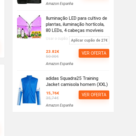
Amazon Espanha
Iluminação LED para cultivo de
plantas, iluminação hortícola,
80 LEDs, 4 cabeças movíveis
Usar o cupão:
Aplicar cupão de 27€
23.82€
VER OFERTA
50.00€
Amazon Espanha
adidas Squadra25 Training
Jacket camisola homem (XXL)
15,76€
VER OFERTA
35,74€
Amazon Espanha