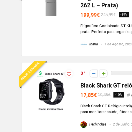
262 L – Prata)
199,99€
245,99€
-19%
Frigorífico Combinado ST K
prata. Perfeito para organiza
Maria
1 de Agosto, 202
ENVIO ESPANHA
0
Black Shark GT rel
17,85€
19,85€
-10%
Black Shark GT Relógio intel
para monitorar saúde, fitness
Pechinchas
2 de Junho,