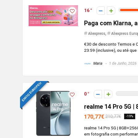
16
Paga com Klarna, a
Aliexpress
,
Aliexpress Euro
€30 de desconto Termos e Co
23:59 (inclusive), ou até que
Maria
1 de Junho, 2026
ENVIO EUROPEU
0
realme 14 Pro 5G |
170,77€
210,77€
-19%
realme 14 Pro 5G | 8GB+256GB
em fotografia com performa