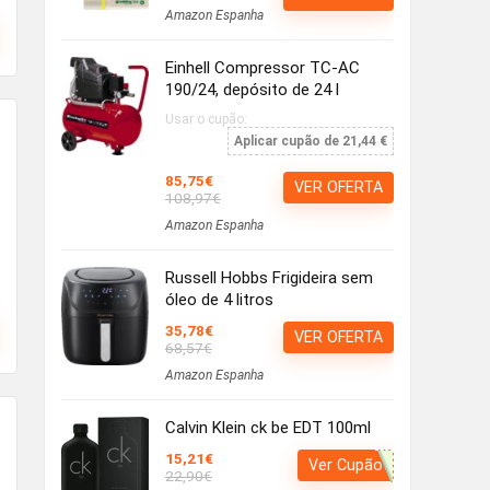
Amazon Espanha
Einhell Compressor TC-AC
190/24, depósito de 24 l
Usar o cupão:
Aplicar cupão de 21,44 €
85,75€
VER OFERTA
108,97€
Amazon Espanha
Russell Hobbs Frigideira sem
óleo de 4 litros
35,78€
VER OFERTA
68,57€
Amazon Espanha
Calvin Klein ck be EDT 100ml
15,21€
Ver Cupão
22,90€