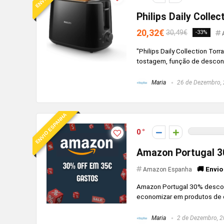
Philips Daily Colle
20,32€
30,49€
-33%
"Philips Daily Collection To
tostagem, função de descongel
Maria
26 de Dezembro,
ENVIO ESPANHA
0
Amazon Portugal 3
🚚 Envio
Amazon Espanha
Amazon Portugal 30% descont
economizar em produtos de 
Maria
2 de Dezembro, 