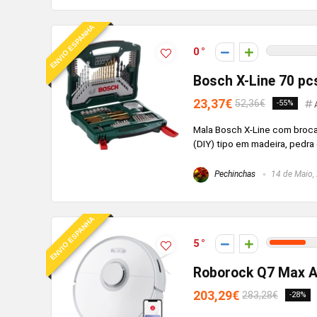
ENVIO ESPANHA
0
Bosch X-Line 70 pcs
23,37€
52,36€
-55%
Mala Bosch X-Line com broca
(DIY) tipo em madeira, pedra
Pechinchas
14 de Maio,
ENVIO ESPANHA
5
Roborock Q7 Max A
203,29€
283,28€
-28%