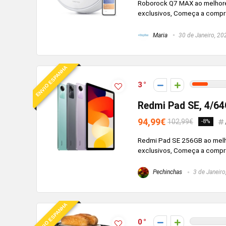
Roborock Q7 MAX ao melhore
exclusivos, Começa a compr
Maria
30 de Janeiro, 20
ENVIO ESPANHA
3
Redmi Pad SE, 4/6
94,99€
102,99€
-8%
Redmi Pad SE 256GB ao melh
exclusivos, Começa a compr
Pechinchas
3 de Janeiro
ENVIO ESPANHA
0