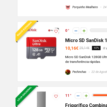
Porquinho Mealheiro
24 
ENVIO ESPANHA
0
Micro SD SanDisk 
10,16€
29,14€
-65%
Micro SD SanDisk 128GB Ultr
de transferência rápidas.
Pechinchas
22 de Agost
LOJA NACIONAL
11
Frigorífico Combin