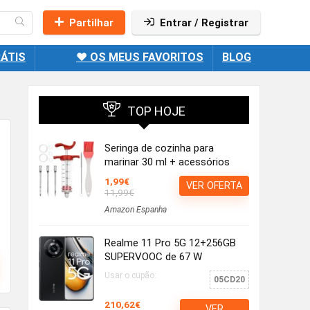
Partilhar
Entrar / Registrar
ÁTIS
❤️ OS MEUS FAVORITOS
BLOG
TOP HOJE
Seringa de cozinha para
marinar 30 ml + acessórios
1,99€
VER OFERTA
11,99€
Amazon Espanha
Realme 11 Pro 5G 12+256GB
SUPERVOOC de 67 W
Usar o cupão:
05CD20
210,62€
VER