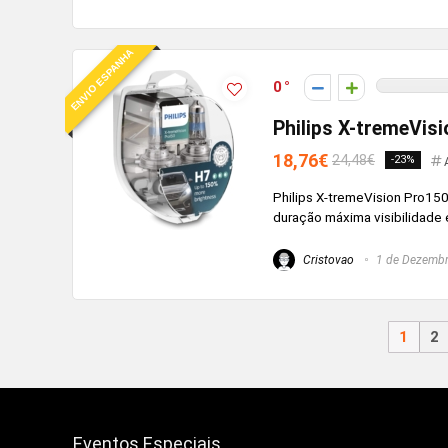
ENVIO ESPANHA
0
Philips X-tremeVis
18,76€
24,48€
-23%
Philips X-tremeVision Pro15
duração máxima visibilidade
Cristovao
1 de Dezembr
1
2
Eventos Especiais