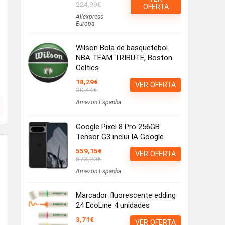
224,99€
OFERTA
Aliexpress
Europa
Wilson Bola de basquetebol
NBA TEAM TRIBUTE, Boston
Celtics
18,29€
VER OFERTA
30,44€
Amazon Espanha
Google Pixel 8 Pro 256GB
Tensor G3 inclui IA Google
559,15€
VER OFERTA
873,20€
Amazon Espanha
Marcador fluorescente edding
24 EcoLine 4 unidades
3,71€
VER OFERTA