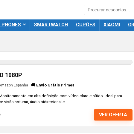
TPHONES
SMARTWATCH
CUPÕES
XIAOMI
GR
HD 1080P
🚚 Envio Grátis Primes
Amazon Espanha
nitoramento em alta definição com vídeo claro e nítido. Ideal para
visão noturna, áudio bidirecional e ...
VER OFERTA
6