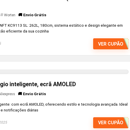
🚚 Envio Grátis
Worten
UNFT KC9113 SL: 262L, 180cm, sistema estático e design elegante em
ção eficiente da sua cozinha
VER CUPÃO
5
ógio inteligente, ecrã AMOLED
🚚 Envio Grátis
Aliexpress
igente: com ecrã AMOLED, oferecendo estilo e tecnologia avançada. Ideal
 e notificações diárias
VER CUPÃO
 2025