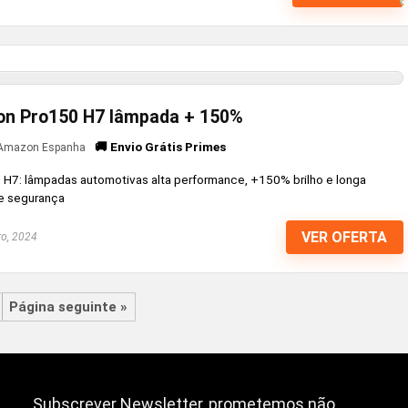
ion Pro150 H7 lâmpada + 150%
🚚 Envio Grátis Primes
Amazon Espanha
0 H7: lâmpadas automotivas alta performance, +150% brilho e longa
 e segurança
VER OFERTA
o, 2024
Página seguinte »
Subscrever Newsletter, prometemos não