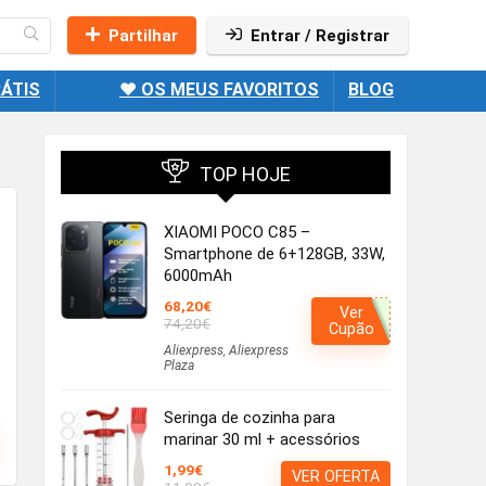
Partilhar
Entrar / Registrar
ÁTIS
❤️ OS MEUS FAVORITOS
BLOG
TOP HOJE
XIAOMI POCO C85 –
Smartphone de 6+128GB, 33W,
6000mAh
68,20€
Ver
74,20€
Cupão
Aliexpress
,
Aliexpress
Plaza
Seringa de cozinha para
marinar 30 ml + acessórios
1,99€
VER OFERTA