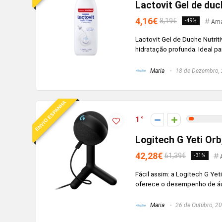
Lactovit Gel de duc
4,16€
8,19€
-49%
Ama
Lactovit Gel de Duche Nutrit
hidratação profunda. Ideal pa
Maria
18 de Dezembro,
ENVIO ESPANHA
1
Logitech G Yeti Or
42,28€
61,39€
-31%
Fácil assim: a Logitech G Y
oferece o desempenho de áudi
Maria
26 de Outubro, 2