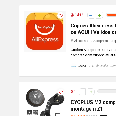
141
Cupões Aliexpress 
os AQUI | Validos d
Aliexpress
,
Aliexpress Euro
Cupões Aliexpress: aproveit
compras com cupons atualiz
Maria
15 de Junho, 202
0
CYCPLUS M2 comput
montagem Z1