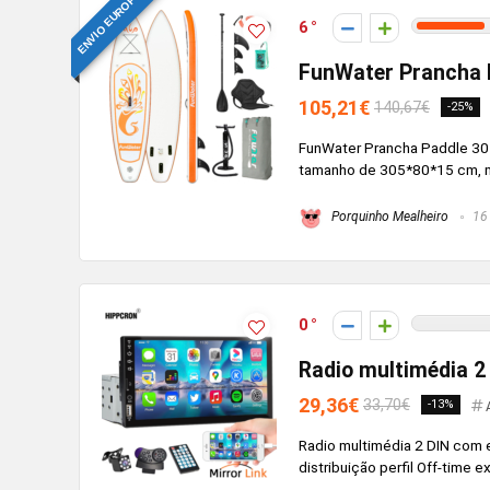
ENVIO EUROPEU
6
FunWater Prancha P
105,21€
140,67€
-25%
FunWater Prancha Paddle 30
tamanho de 305*80*15 cm, mas
Porquinho Mealheiro
16 
0
Radio multimédia 2 
29,36€
33,70€
-13%
Radio multimédia 2 DIN com e
distribuição perfil Off-time ex