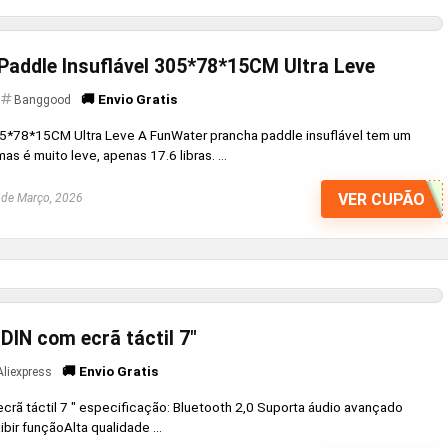
addle Insuflável 305*78*15CM Ultra Leve
🚚 Envio Gratis
Banggood
5*78*15CM Ultra Leve A FunWater prancha paddle insuflável tem um
 é muito leve, apenas 17.6 libras. ...
VER CUPÃO
de Março, 2026
DIN com ecrã táctil 7″
🚚 Envio Gratis
Aliexpress
crã táctil 7 " especificação: Bluetooth 2,0 Suporta áudio avançado
ibir funçãoAlta qualidade ...