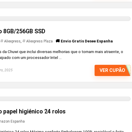
o 8GB/256GB SSD
🚚 Envio Gratis Desee Espanha
Aliexpress
,
Aliexpress Plaza
a Chuwi que inclui diversas melhorias que o tornam mais atraente, o
pado com um processador Intel ...
VER CUPÃO
ro, 2025
 papel higiénico 24 rolos
azon Espanha
giénico 24 rolos Máximo conforto Embalagem 100% reciclável e feita