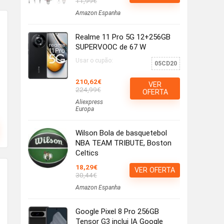
11,99€
Amazon Espanha
Realme 11 Pro 5G 12+256GB
SUPERVOOC de 67 W
Usar o cupão:
05CD20
210,62€
VER
224,99€
OFERTA
Aliexpress
Europa
Wilson Bola de basquetebol
NBA TEAM TRIBUTE, Boston
Celtics
18,29€
VER OFERTA
30,44€
Amazon Espanha
Google Pixel 8 Pro 256GB
Tensor G3 inclui IA Google