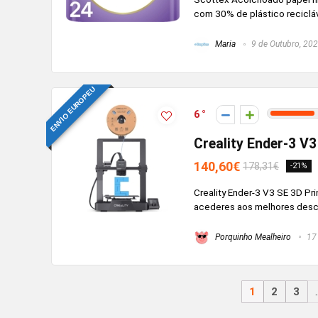
com 30% de plástico reciclá
Maria
9 de Outubro, 20
ENVIO EUROPEU
6
Creality Ender-3 V3
140,60€
178,31€
-21%
Creality Ender-3 V3 SE 3D Pri
acederes aos melhores desc
Porquinho Mealheiro
17 
1
2
3