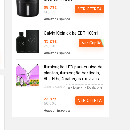
35,78€
VER OFERTA
68,57€
Amazon Espanha
Calvin Klein ck be EDT 100ml
15,21€
Ver Cupão
22,90€
Amazon Espanha
Iluminação LED para cultivo de
plantas, iluminação hortícola,
80 LEDs, 4 cabeças movíveis
Usar o cupão:
Aplicar cupão de 27€
23.82€
VER OFERTA
50.00€
Amazon Espanha