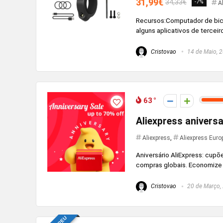
31,99€
34,33€
-7%
A
Recursos:Computador de bic
alguns aplicativos de terceiro
Cristovao
14 de Maio, 
63
Aliexpress aniversa
Aliexpress
,
Aliexpress Euro
Aniversário AliExpress: cupõ
compras globais. Economize
Cristovao
20 de Março,