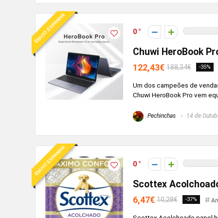
ENVIO ESPANHA
0
Chuwi HeroBook Pr
122,43€
188,34€
-35%
Um dos campeões de vendas d
Chuwi HeroBook Pro vem equi
Pechinchas
14 de Outub
ENVIO ESPANHA
0
Scottex Acolchoado
6,47€
10,28€
-37%
Am
Scottex Acolchoado papel hi