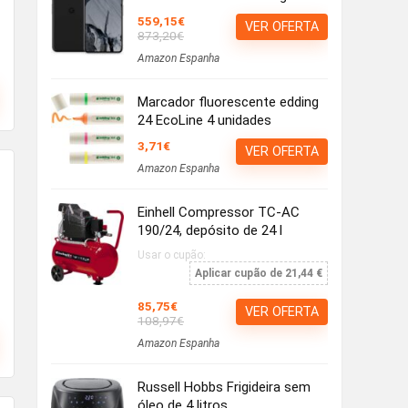
559,15€
VER OFERTA
873,20€
Amazon Espanha
Marcador fluorescente edding
24 EcoLine 4 unidades
3,71€
VER OFERTA
Amazon Espanha
Einhell Compressor TC-AC
190/24, depósito de 24 l
Usar o cupão:
Aplicar cupão de 21,44 €
85,75€
VER OFERTA
108,97€
Amazon Espanha
Russell Hobbs Frigideira sem
óleo de 4 litros