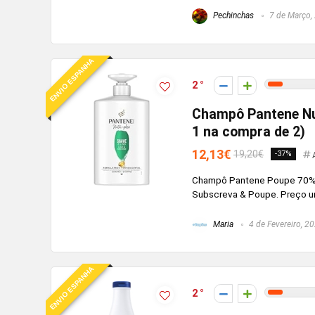
Pechinchas
7 de Março,
ENVIO ESPANHA
2
Champô Pantene Nut
1 na compra de 2)
12,13€
19,20€
-37%
Champô Pantene Poupe 70% 
Subscreva & Poupe. Preço uni
Maria
4 de Fevereiro, 2
ENVIO ESPANHA
2