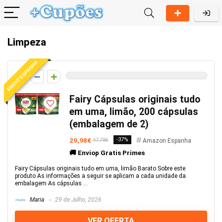
Limpeza
ENVIO ESPANHA
0
Fairy Cápsulas originais tudo
em uma, limão, 200 cápsulas
(embalagem de 2)
29,98€
-37%
47,78€
Amazon Espanha
🚚 Enviop Gratis Primes
Fairy Cápsulas originais tudo em uma, limão Barato Sobre este
produto As informações a seguir se aplicam a cada unidade da
embalagem As cápsulas ...
Maria
29 de Julho, 2026
VER OFERTA