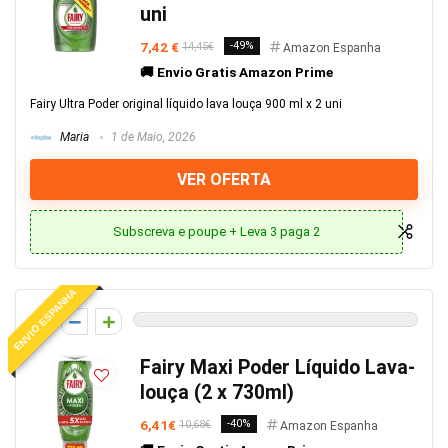
uni
7,42 €
-49%
14,45€
Amazon Espanha
🚚 Envio Gratis Amazon Prime
Fairy Ultra Poder original líquido lava louça 900 ml x 2 uni
Maria
1 de Maio, 2026
VER OFERTA
Subscreva e poupe + Leva 3 paga 2
ENVIO ESPANHA
0
Fairy Maxi Poder Líquido Lava-
louça (2 x 730ml)
6,41€
-40%
10,68€
Amazon Espanha