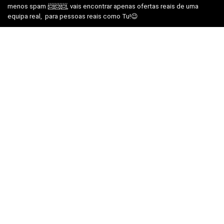
menos spam 📨📨📨, vais encontrar apenas ofertas reais de uma
equipa real, para pessoas reais como Tu!😉
Subscrever Newsletter, prometemos não mandar
SPAM
SUBSCREVER NEWSLETTER
Segue-nos nas redes sociais