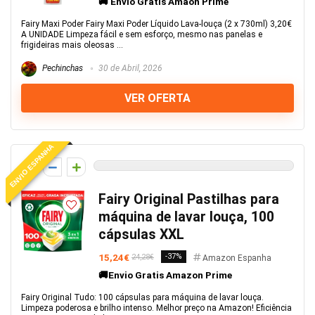
🚚 Envio Gratis Amaon Prime
Fairy Maxi Poder Fairy Maxi Poder Líquido Lava-louça (2 x 730ml) 3,20€
A UNIDADE Limpeza fácil e sem esforço, mesmo nas panelas e
frigideiras mais oleosas ...
Pechinchas
30 de Abril, 2026
VER OFERTA
ENVIO ESPANHA
0
Fairy Original Pastilhas para
máquina de lavar louça, 100
cápsulas XXL
15,24€
-37%
24,28€
Amazon Espanha
🚚Envio Gratis Amazon Prime
Fairy Original Tudo: 100 cápsulas para máquina de lavar louça.
Limpeza poderosa e brilho intenso. Melhor preço na Amazon! Eficiência