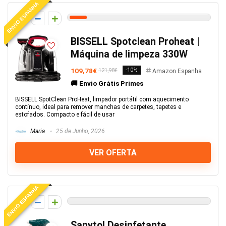
ENVIO ESPANHA
6
BISSELL Spotclean Proheat |
Máquina de limpeza 330W
109,78€
-10%
121,98€
Amazon Espanha
🚚 Envio Grátis Primes
BISSELL SpotClean ProHeat, limpador portátil com aquecimento
contínuo, ideal para remover manchas de carpetes, tapetes e
estofados. Compacto e fácil de usar
Maria
25 de Junho, 2026
VER OFERTA
ENVIO ESPANHA
0
Sanytol Desinfetante