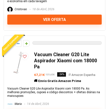
e economia em cada lavagem
Cristovao
18 de Abril, 2026
VER OFERTA
ENVIO ESPANHA
0
Vacuum Cleaner G20 Lite
Aspirador Xiaomi com 18000
Pa
67,21€
-34%
101,65€
Amazon Espanha
🚚 Envio Gratis Amazon Prime
Vacuum Cleaner G20 Lite Aspirador Xiaomi com 18000 Pa. As
melhores promoções, cupoes e código descontos + ofertas diárias na
maiscupoes
Maria
14 de Abril, 2026