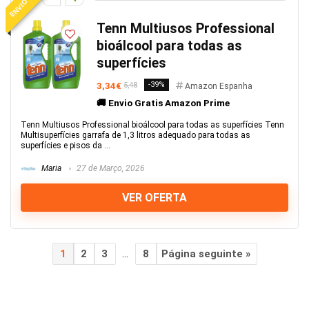
Tenn Multiusos Professional
bioálcool para todas as
superfícies
3,34€
-39%
5,48
Amazon Espanha
🚚 Envio Gratis Amazon Prime
Tenn Multiusos Professional bioálcool para todas as superfícies Tenn
Multisuperfícies garrafa de 1,3 litros adequado para todas as
superfícies e pisos da ...
Maria
27 de Março, 2026
VER OFERTA
1
2
3
…
8
Página seguinte »