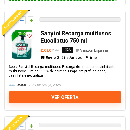
ENVIO ESPANHA
0
Sanytol Recarga multiusos
Eucaliptus 750 ml
2,02€
-32%
2,95€
Amazon Espanha
🚚 Envio Grátis Amazon Prime
Sobre Sanytol Recarga multiusos Recarga de limpador desinfetante
multiusos: Elimina 99,9% de germes. Limpa em profundidade,
desinfeta e neutraliza ...
Maria
29 de Março, 2026
VER OFERTA
ENVIO ESPANHA
0