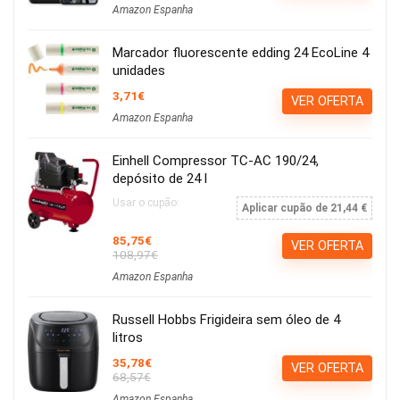
Amazon Espanha
Marcador fluorescente edding 24 EcoLine 4
unidades
3,71€
VER OFERTA
Amazon Espanha
Einhell Compressor TC-AC 190/24,
depósito de 24 l
Usar o cupão:
Aplicar cupão de 21,44 €
85,75€
VER OFERTA
108,97€
Amazon Espanha
Russell Hobbs Frigideira sem óleo de 4
litros
35,78€
VER OFERTA
68,57€
Amazon Espanha