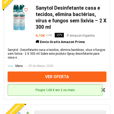
Sanytol Desinfetante casa e
tecidos, elimina bactérias,
vírus e fungos sem lixívia – 2 X
300 ml
6,10€
-21%
7,70€
Amazon Espanha
🚚 Envio Gratis Amazon Prime
Sanytol - Desinfetante casa e tecidos, elimina bactérias, vírus e fungos
sem lixívia - 2 X 300 ml Sobre este produto Spray desinfetante para
casa e ...
Maria
29 de Março, 2026
VER OFERTA
Poupe 1,60 € em 2 ou mais
ENVIO ESPANHA
0