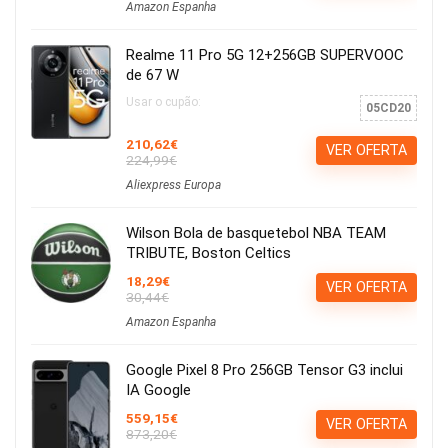
Amazon Espanha
Realme 11 Pro 5G 12+256GB SUPERVOOC
de 67 W
Usar o cupão:
05CD20
210,62€
VER OFERTA
224,99€
Aliexpress Europa
Wilson Bola de basquetebol NBA TEAM
TRIBUTE, Boston Celtics
18,29€
VER OFERTA
30,44€
Amazon Espanha
Google Pixel 8 Pro 256GB Tensor G3 inclui
IA Google
559,15€
VER OFERTA
873,20€