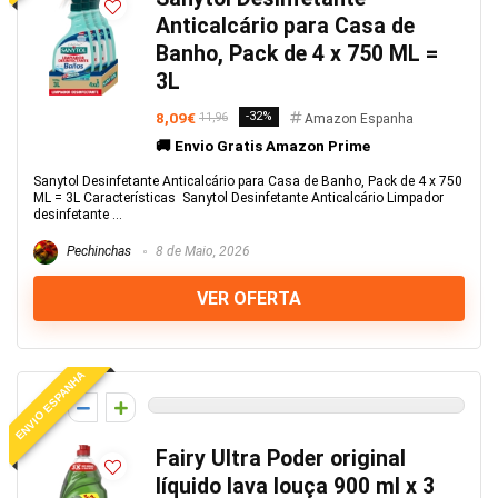
Anticalcário para Casa de
Banho, Pack de 4 x 750 ML =
3L
8,09€
-32%
11,96
Amazon Espanha
🚚 Envio Gratis Amazon Prime
Sanytol Desinfetante Anticalcário para Casa de Banho, Pack de 4 x 750
ML = 3L Características Sanytol Desinfetante Anticalcário Limpador
desinfetante ...
Pechinchas
8 de Maio, 2026
VER OFERTA
ENVIO ESPANHA
0
Fairy Ultra Poder original
líquido lava louça 900 ml x 3