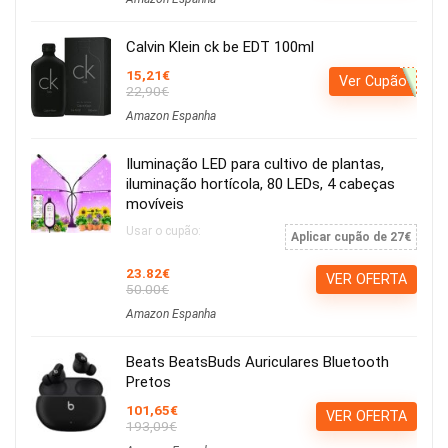
Calvin Klein ck be EDT 100ml
15,21€
Ver Cupão
22,90€
Amazon Espanha
Iluminação LED para cultivo de plantas,
iluminação hortícola, 80 LEDs, 4 cabeças
movíveis
Usar o cupão:
Aplicar cupão de 27€
23.82€
VER OFERTA
50.00€
Amazon Espanha
Beats BeatsBuds Auriculares Bluetooth
Pretos
101,65€
VER OFERTA
193,09€