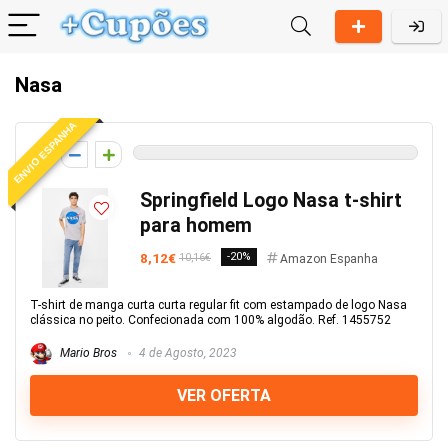
Nasa
ENVIO ESPANHA
0
Springfield Logo Nasa t-shirt
para homem
8,12€
-20%
10,16€
Amazon Espanha
T-shirt de manga curta curta regular fit com estampado de logo Nasa
clássica no peito. Confecionada com 100% algodão. Ref. 1455752
Mario Bros
4 de Agosto, 2023
VER OFERTA