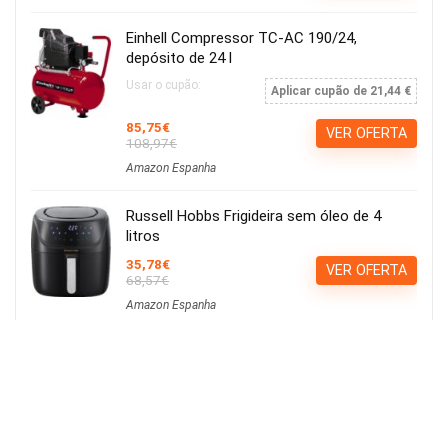
Einhell Compressor TC-AC 190/24,
depósito de 24 l
Usar o cupão:
Aplicar cupão de 21,44 €
85,75€
VER OFERTA
108,97€
Amazon Espanha
Russell Hobbs Frigideira sem óleo de 4
litros
35,78€
VER OFERTA
68,57€
Amazon Espanha
Calvin Klein ck be EDT 100ml
15,21€
Ver Cupão
22,90€
Amazon Espanha