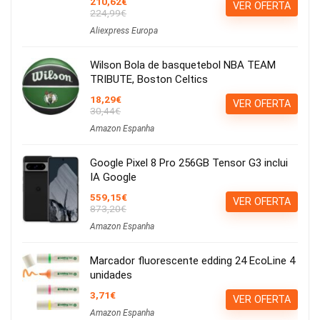
210,62€
VER OFERTA
224,99€
Aliexpress Europa
Wilson Bola de basquetebol NBA TEAM
TRIBUTE, Boston Celtics
18,29€
VER OFERTA
30,44€
Amazon Espanha
Google Pixel 8 Pro 256GB Tensor G3 inclui
IA Google
559,15€
VER OFERTA
873,20€
Amazon Espanha
Marcador fluorescente edding 24 EcoLine 4
unidades
3,71€
VER OFERTA
Amazon Espanha