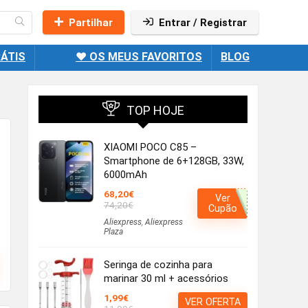
Partilhar
Entrar / Registrar
ÁTIS
❤️ OS MEUS FAVORITOS
BLOG
TOP HOJE
XIAOMI POCO C85 –
Smartphone de 6+128GB, 33W,
6000mAh
68,20€
Ver
74,20€
Cupão
Aliexpress
,
Aliexpress
Plaza
Seringa de cozinha para
marinar 30 ml + acessórios
1,99€
VER OFERTA