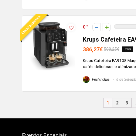
ENVIO ESPANHA
0
Krups Cafeteira E
386,27€
508,25€
-24%
Krups Cafeteira EA9108 Máq
cafés deliciosos e otimizado
Pechinchas
6 de Setemb
1
2
3
Eventos Especiais