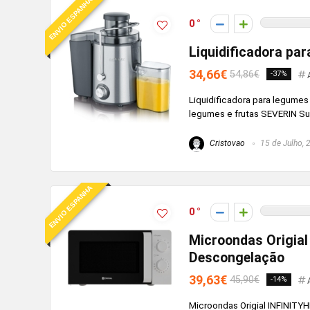
ENVIO ESPANHA
0
Liquidificadora pa
34,66€
54,86€
-37%
Liquidificadora para legumes
legumes e frutas SEVERIN Suc
Cristovao
15 de Julho, 
ENVIO ESPANHA
0
Microondas Origia
Descongelação
39,63€
45,90€
-14%
Microondas Origial INFINIT