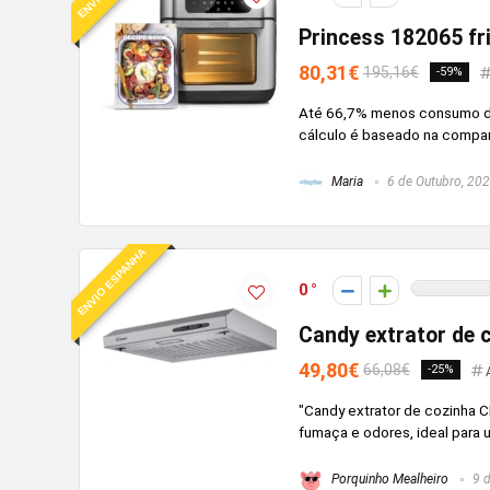
Princess 182065 fri
80,31€
195,16€
-59%
Até 66,7% menos consumo de 
cálculo é baseado na compar
Maria
6 de Outubro, 20
ENVIO ESPANHA
0
Candy extrator de
49,80€
66,08€
-25%
"Candy extrator de cozinha 
fumaça e odores, ideal para 
Porquinho Mealheiro
9 d