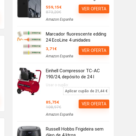
559,15€
VER OFERTA
873,20€
Amazon Espanha
Marcador fluorescente edding
24 EcoLine 4 unidades
3,71€
VER OFERTA
Amazon Espanha
Einhell Compressor TC-AC
190/24, depósito de 24 l
Usar o cupão:
Aplicar cupão de 21,44 €
85,75€
VER OFERTA
108,97€
Amazon Espanha
Russell Hobbs Frigideira sem
óleo de 4 litros