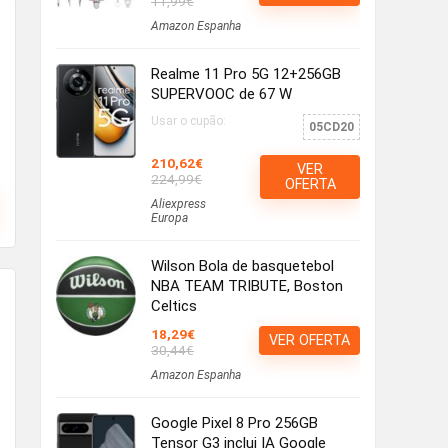
11,99€
Amazon Espanha
Realme 11 Pro 5G 12+256GB
SUPERVOOC de 67 W
Usar o cupão:
05CD20
210,62€
VER
224,99€
OFERTA
Aliexpress
Europa
Wilson Bola de basquetebol
NBA TEAM TRIBUTE, Boston
Celtics
18,29€
VER OFERTA
30,44€
Amazon Espanha
Google Pixel 8 Pro 256GB
Tensor G3 inclui IA Google