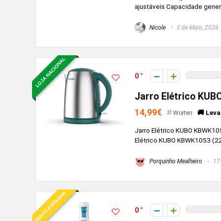
ajustáveis Capacidade genero
Nicole
3 de Maio, 2026
LOJA NACIONAL
0
Jarro Elétrico KUB
14,99€
🚚 Leva
Worten
Jarro Elétrico KUBO KBWK105
Elétrico KUBO KBWK1053 (2200
Porquinho Mealheiro
17 
ENVIO ESPANHA
0