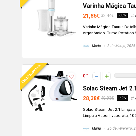
Varinha Mágica Ta
21,86€
33,44€
-35%
Varinha Mágica Taurus Detal
ergonómico. Turbo Rotation S
Maria
3 de Março, 2026
ENVIO ESPANHA
0
Solac Steam Jet 2.1
28,38€
48,83€
-42%
Solac Steam Jet 2.1 Limpa a 
Limpa a Vapor | vaporeta, 105
Maria
25 de Fevereiro, 