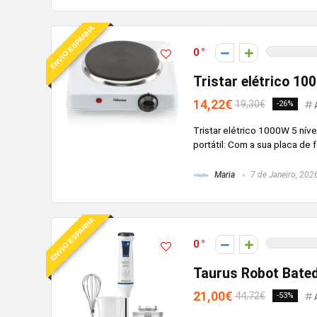
ENVIO ESPANHA
0
Tristar elétrico 10
14,22€
19,30€
-26%
Tristar elétrico 1000W 5 nív
portátil: Com a sua placa de f
Maria
7 de Janeiro, 202
ENVIO ESPANHA
0
Taurus Robot Bate
21,00€
44,72€
-53%