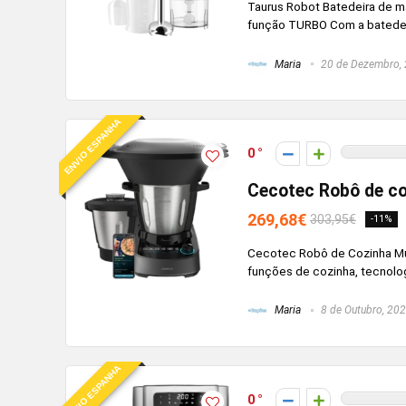
Taurus Robot Batedeira de m
função TURBO Com a batedeira
Maria
20 de Dezembro,
ENVIO ESPANHA
0
Cecotec Robô de c
269,68€
303,95€
-11%
Cecotec Robô de Cozinha Mu
funções de cozinha, tecnologi
Maria
8 de Outubro, 20
ENVIO ESPANHA
0