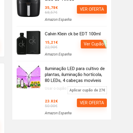
35,78€
VER OFERTA
68,57€
Amazon Espanha
Calvin Klein ck be EDT 100ml
15,21€
Ver Cupão
22,90€
Amazon Espanha
Iluminação LED para cultivo de
plantas, iluminação hortícola,
80 LEDs, 4 cabeças movíveis
Usar o cupão:
Aplicar cupão de 27€
23.82€
VER OFERTA
50.00€
Amazon Espanha