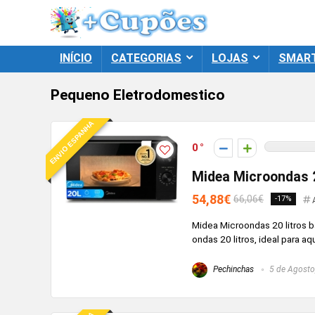
INÍCIO
CATEGORIAS
LOJAS
SMAR
Pequeno Eletrodomestico
ENVIO ESPANHA
0
Midea Microondas 2
54,88€
66,06€
-17%
Midea Microondas 20 litros b
ondas 20 litros, ideal para aq
Pechinchas
5 de Agosto