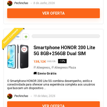
Pechinchas
8 de Junho, 2026
VER OFERTA
ENVIO ESPANHA
0
Smartphone HONOR 200 Lite
5G 8GB+256GB Dual SIM
138,12€
-13%
158,12€
Aliexpress
,
Aliexpress Plaza
🚚 Envio Grátis
O Smartphone HONOR 200 Lite 5G combina desempenho, estilo e
conectividade para oferecer uma experiência completa aos usuários
que buscam um dispositivo ...
Pechinchas
19 de Maio, 2026
VER OFERTA