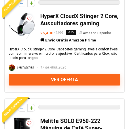
ENVIO ESPANHA
0
HyperX CloudX Stinger 2 Core,
Auscultadores gaming
25,40€
-47%
47,99€
Amazon Espanha
🚚 Envio Grátis Amazon Prime
HyperX CloudX Stinger 2 Core: Capacetes gaming leves e confortáveis,
com som imersivo e microfone ajustável. Certificados para Xbox, são
ideais para longas ...
Pechinchas
17 de Abril, 2026
VER OFERTA
ENVIO ESPANHA
0
Melitta SOLO E950-222
Máquina de Café Super-