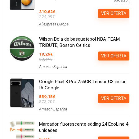
05CD20
210,62€
VER OFERTA
224,99€
Aliexpress Europa
Wilson Bola de basquetebol NBA TEAM
TRIBUTE, Boston Celtics
18,29€
VER OFERTA
30,44€
Amazon Espanha
Google Pixel 8 Pro 256GB Tensor G3 inclui
IA Google
559,15€
VER OFERTA
873,20€
Amazon Espanha
Marcador fluorescente edding 24 EcoLine 4
unidades