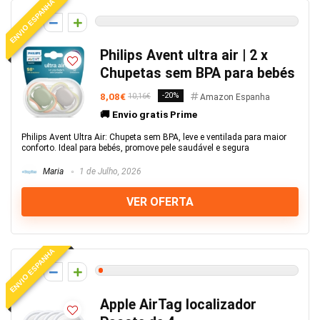
ENVIO ESPANHA
0
Philips Avent ultra air | 2 x
Chupetas sem BPA para bebés
8,08€
-20%
10,16€
Amazon Espanha
🚚 Envio gratis Prime
Philips Avent Ultra Air: Chupeta sem BPA, leve e ventilada para maior
conforto. Ideal para bebés, promove pele saudável e segura
Maria
1 de Julho, 2026
VER OFERTA
ENVIO ESPANHA
1
Apple AirTag localizador