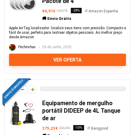
Pacote de 4
86,91€
-28%
120,97€
Amazon Espanha
🚚 Envio Grátis
Apple AirTag localizador: localize seus itens com precisão. Compacto e
fácil de usar, perfeito para rastrear objetos pessoais. Ao melhor preço
desde Amazon
Pechinchas
26 de Junho, 2026
VER OFERTA
ENVIO EUROPEU
0
Equipamento de mergulho
portátil DIDEEP de 4L Tanque
de ar
275,23€
-10%
305,93€
Banggood