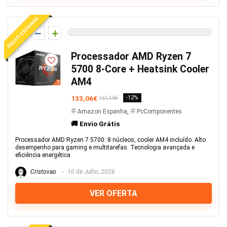
ENVIO ESPANHA
0
Processador AMD Ryzen 7
5700 8-Core + Heatsink Cooler
AM4
133,06€
-12%
151,18€
Amazon Espanha
,
PcComponentes
🚚 Envio Grátis
Processador AMD Ryzen 7 5700: 8 núcleos, cooler AM4 incluído. Alto
desempenho para gaming e multitarefas. Tecnologia avançada e
eficiência energética
Cristovao
10 de Julho, 2026
VER OFERTA