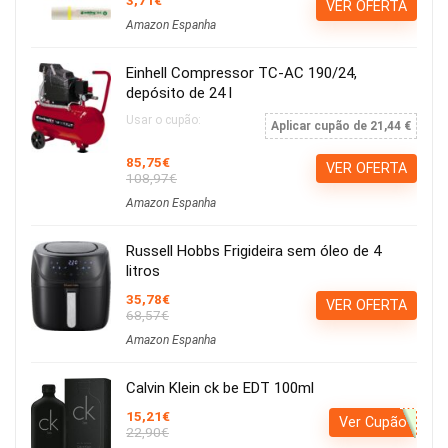
3,71€
VER OFERTA
Amazon Espanha
Einhell Compressor TC-AC 190/24,
depósito de 24 l
Usar o cupão:
Aplicar cupão de 21,44 €
85,75€
VER OFERTA
108,97€
Amazon Espanha
Russell Hobbs Frigideira sem óleo de 4
litros
35,78€
VER OFERTA
68,57€
Amazon Espanha
Calvin Klein ck be EDT 100ml
15,21€
Ver Cupão
22,90€