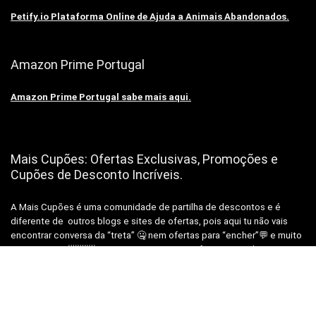
Petify.io Plataforma Online de Ajuda a Animais Abandonados.
Amazon Prime Portugal
Amazon Prime Portugal sabe mais aqui.
Mais Cupões: Ofertas Exclusivas, Promoções e
Cupões de Desconto Incríveis.
A Mais Cupões é uma comunidade de partilha de descontos e é
diferente de outros blogs e sites de ofertas, pois aqui tu não vais
encontrar conversa da “treta” 🤐 nem ofertas para “encher”💬 e muito
menos spam 📨📨📨, vais encontrar apenas ofertas reais de uma
equipa real, para pessoas reais como Tu!😉