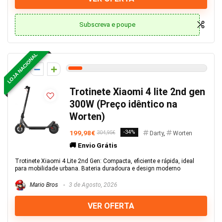
Subscreva e poupe
LOJA NACIONAL
5
Trotinete Xiaomi 4 lite 2nd gen
300W (Preço idêntico na
Worten)
199,98€
-34%
304,95€
Darty
,
Worten
🚚 Envio Grátis
Trotinete Xiaomi 4 Lite 2nd Gen: Compacta, eficiente e rápida, ideal
para mobilidade urbana. Bateria duradoura e design moderno
Mario Bros
3 de Agosto, 2026
VER OFERTA