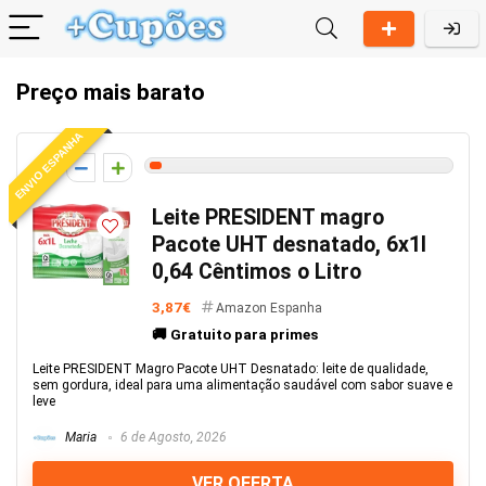
Preço mais barato
ENVIO ESPANHA
2
Leite PRESIDENT magro
Pacote UHT desnatado, 6x1l
0,64 Cêntimos o Litro
3,87€
Amazon Espanha
🚚 Gratuito para primes
Leite PRESIDENT Magro Pacote UHT Desnatado: leite de qualidade,
sem gordura, ideal para uma alimentação saudável com sabor suave e
leve
Maria
6 de Agosto, 2026
VER OFERTA