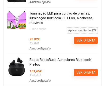
Amazon Espanha
Iluminação LED para cultivo de plantas,
iluminação hortícola, 80 LEDs, 4 cabeças
movíveis
Usar o cupão:
Aplicar cupão de 27€
23.82€
VER OFERTA
50.00€
Amazon Espanha
Beats BeatsBuds Auriculares Bluetooth
Pretos
101,65€
VER OFERTA
193,09€
Amazon Espanha