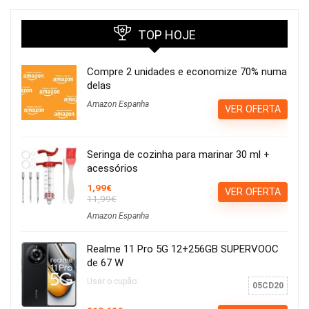
TOP HOJE
Compre 2 unidades e economize 70% numa
delas
Amazon Espanha
VER OFERTA
Seringa de cozinha para marinar 30 ml +
acessórios
1,99€
VER OFERTA
11,99€
Amazon Espanha
Realme 11 Pro 5G 12+256GB SUPERVOOC
de 67 W
Usar o cupão:
05CD20