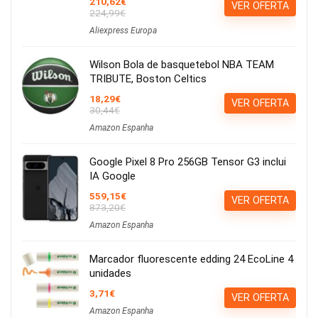
210,62€
VER OFERTA
224,99€
Aliexpress Europa
Wilson Bola de basquetebol NBA TEAM
TRIBUTE, Boston Celtics
18,29€
VER OFERTA
30,44€
Amazon Espanha
Google Pixel 8 Pro 256GB Tensor G3 inclui
IA Google
559,15€
VER OFERTA
873,20€
Amazon Espanha
Marcador fluorescente edding 24 EcoLine 4
unidades
3,71€
VER OFERTA
Amazon Espanha