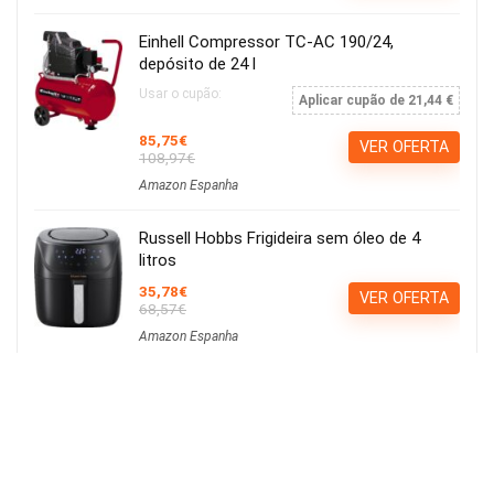
Einhell Compressor TC-AC 190/24,
depósito de 24 l
Usar o cupão:
Aplicar cupão de 21,44 €
85,75€
VER OFERTA
108,97€
Amazon Espanha
Russell Hobbs Frigideira sem óleo de 4
litros
35,78€
VER OFERTA
68,57€
Amazon Espanha
Calvin Klein ck be EDT 100ml
15,21€
Ver Cupão
22,90€
Amazon Espanha