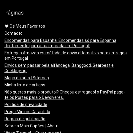
Páginas
❤️ Os Meus Favoritos
Contacto
Encomendas para Espanha! Encomendas só para Espanha
diretamente para a tua morada em Portugal!
Entregas Amazon.es método de envio alternativo para entregas
em Portugal
Envios sem passar pela alfândega, Banggood, Gearbest e
Geekbuying.
Mapa do sitio | Sitemap
Minha lista de artigos
Não queres mais o produto!? Chegou estragado! o PayPal paga-
te os Portes para o Devolveres.
Política de privacidade
Preço Mínimo Garantido
Regras de publicação
Sobre a Mais Cupões | About
Vídeo Tutorial – Criar um post