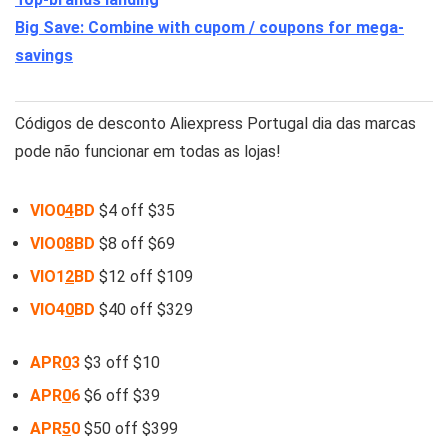
Big Save: Combine with cupom / coupons for mega-
savings
Códigos de desconto Aliexpress Portugal dia das marcas
pode não funcionar em todas as lojas!
VIO0
4
BD
$4 off $35
VIO0
8
BD
$8 off $69
VIO1
2
BD
$12 off $109
VIO4
0
BD
$40 off $329
APR
0
3
$3 off $10
APR
0
6
$6 off $39
APR
5
0
$50 off $399