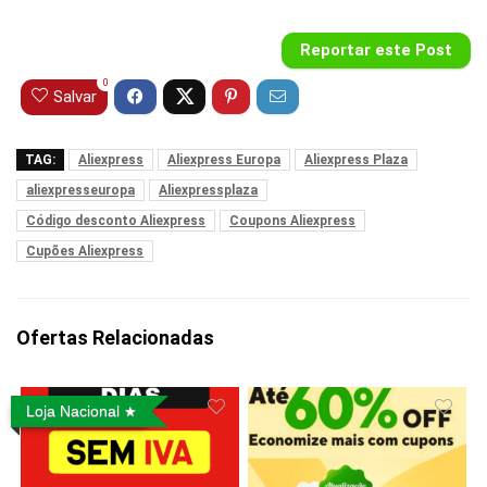
Reportar este Post
0
Salvar
TAG:
Aliexpress
Aliexpress Europa
Aliexpress Plaza
aliexpresseuropa
Aliexpressplaza
Código desconto Aliexpress
Coupons Aliexpress
Cupões Aliexpress
Ofertas Relacionadas
Loja Nacional