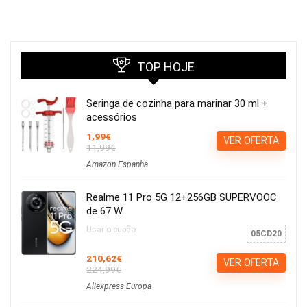
TOP HOJE
Seringa de cozinha para marinar 30 ml +
acessórios
1,99€
VER OFERTA
11,99€
Amazon Espanha
Realme 11 Pro 5G 12+256GB SUPERVOOC
de 67 W
Usar o cupão:
05CD20
210,62€
VER OFERTA
224,99€
Aliexpress Europa