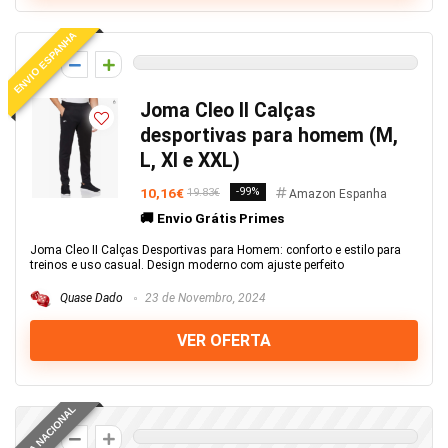
ENVIO ESPANHA
0
Joma Cleo II Calças
desportivas para homem (M,
L, Xl e XXL)
10,16€
-99%
19.83€
Amazon Espanha
🚚 Envio Grátis Primes
Joma Cleo II Calças Desportivas para Homem: conforto e estilo para
treinos e uso casual. Design moderno com ajuste perfeito
Quase Dado
23 de Novembro, 2024
VER OFERTA
LOJA NACIONAL
0