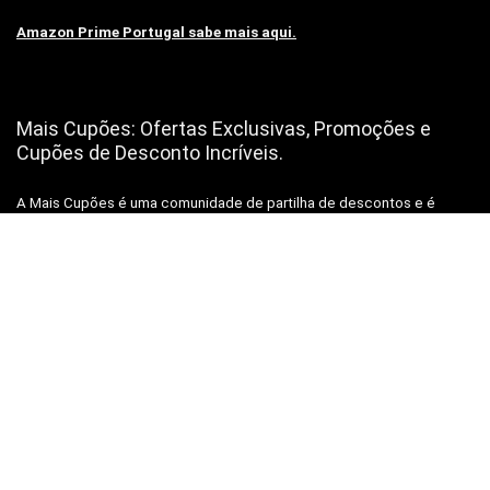
Amazon Prime Portugal sabe mais aqui.
Mais Cupões: Ofertas Exclusivas, Promoções e
Cupões de Desconto Incríveis.
A Mais Cupões é uma comunidade de partilha de descontos e é
diferente de outros blogs e sites de ofertas, pois aqui tu não vais
encontrar conversa da “treta” 🤐 nem ofertas para “encher”💬 e muito
menos spam 📨📨📨, vais encontrar apenas ofertas reais de uma
equipa real, para pessoas reais como Tu!😉
Subscrever Newsletter, prometemos não mandar
SPAM
SUBSCREVER NEWSLETTER