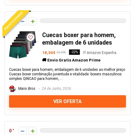
ENVIO ESPANHA
0
Cuecas boxer para homem,
embalagem de 6 unidades
18,34€
-22%
23,39€
Amazon Espanha
🚚 Envio Gratis Amazon Prime
Cuecas boxer para homem, embalagem de 6 unidades ao melhor preço
Cuecas boxer combinação juventude e vitalidade: boxers masculinos
simples QINCAO para homem, ...
Mario Bros
24 de Junho, 2026
VER OFERTA
0