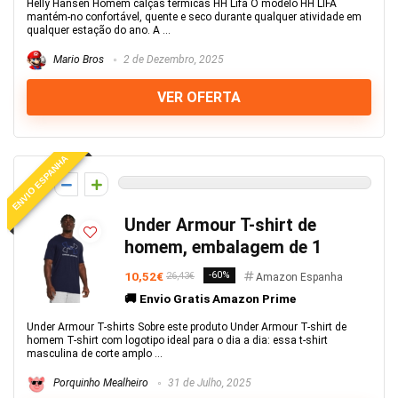
Helly Hansen Homem calças térmicas HH Lifa O modelo HH LIFA
mantém-no confortável, quente e seco durante qualquer atividade em
qualquer estação do ano. A ...
Mario Bros
2 de Dezembro, 2025
VER OFERTA
ENVIO ESPANHA
0
Under Armour T-shirt de
homem, embalagem de 1
10,52€
-60%
26,43€
Amazon Espanha
🚚 Envio Gratis Amazon Prime
Under Armour T-shirts Sobre este produto Under Armour T-shirt de
homem T-shirt com logotipo ideal para o dia a dia: essa t-shirt
masculina de corte amplo ...
Porquinho Mealheiro
31 de Julho, 2025