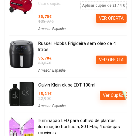
Usar o cupão:
Aplicar cupão de 21,44 €
85,75€
VER OFERTA
108,97€
Amazon Espanha
Russell Hobbs Frigideira sem óleo de 4
litros
35,78€
VER OFERTA
68,57€
Amazon Espanha
Calvin Klein ck be EDT 100ml
15,21€
Ver Cupão
22,90€
Amazon Espanha
Iluminação LED para cultivo de plantas,
iluminação hortícola, 80 LEDs, 4 cabeças
movíveis