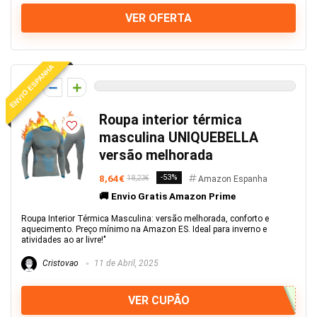
VER OFERTA
ENVIO ESPANHA
0
Roupa interior térmica
masculina UNIQUEBELLA
versão melhorada
8,64€
-53%
18,23€
Amazon Espanha
🚚 Envio Gratis Amazon Prime
Roupa Interior Térmica Masculina: versão melhorada, conforto e
aquecimento. Preço mínimo na Amazon ES. Ideal para inverno e
atividades ao ar livre!"
Cristovao
11 de Abril, 2025
VER CUPÃO