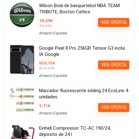
Wilson Bola de basquetebol NBA TEAM
TRIBUTE, Boston Celtics
18,29€
VER OFERTA
30,44€
Amazon Espanha
Google Pixel 8 Pro 256GB Tensor G3 inclui
IA Google
559,15€
VER OFERTA
873,20€
Amazon Espanha
Marcador fluorescente edding 24 EcoLine 4
unidades
3,71€
VER OFERTA
Amazon Espanha
Einhell Compressor TC-AC 190/24,
depósito de 24 l