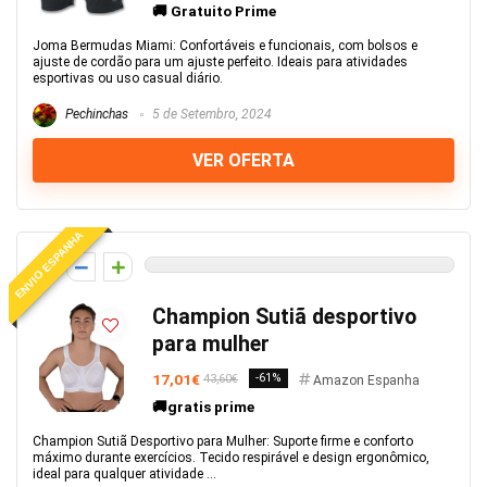
🚚 Gratuito Prime
Joma Bermudas Miami: Confortáveis e funcionais, com bolsos e
ajuste de cordão para um ajuste perfeito. Ideais para atividades
esportivas ou uso casual diário.
Pechinchas
5 de Setembro, 2024
VER OFERTA
ENVIO ESPANHA
0
Champion Sutiã desportivo
para mulher
17,01€
-61%
43,60€
Amazon Espanha
🚚gratis prime
Champion Sutiã Desportivo para Mulher: Suporte firme e conforto
máximo durante exercícios. Tecido respirável e design ergonômico,
ideal para qualquer atividade ...