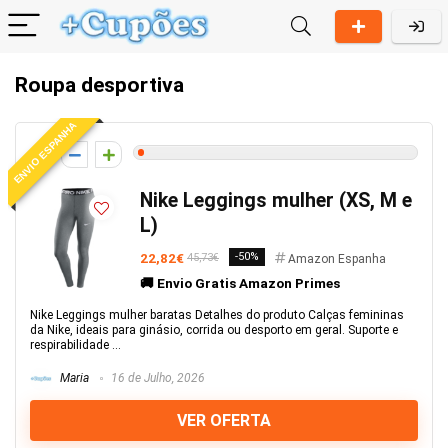
Roupa desportiva
ENVIO ESPANHA
1
Nike Leggings mulher (XS, M e
L)
22,82€
-50%
45,73€
Amazon Espanha
🚚 Envio Gratis Amazon Primes
Nike Leggings mulher baratas Detalhes do produto Calças femininas
da Nike, ideais para ginásio, corrida ou desporto em geral. Suporte e
respirabilidade ...
Maria
16 de Julho, 2026
VER OFERTA