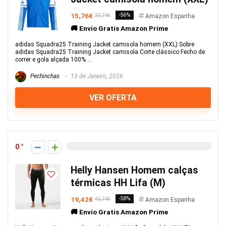
15,76€
-56%
35,74€
Amazon Espanha
🚚 Envio Gratis Amazon Prime
adidas Squadra25 Training Jacket camisola homem (XXL) Sobre
adidas Squadra25 Training Jacket camisola Corte clássico Fecho de
correr e gola alçada 100% ...
Pechinchas
13 de Janeiro, 2026
VER OFERTA
0
Helly Hansen Homem calças
térmicas HH Lifa (M)
19,42€
-58%
45,74€
Amazon Espanha
🚚 Envio Gratis Amazon Prime