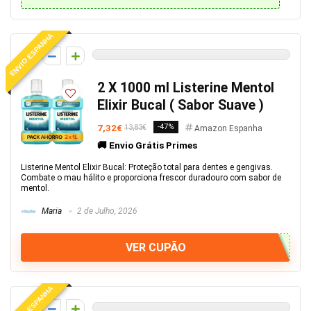
ENVIO ESPANHA
0
2 X 1000 ml Listerine Mentol
Elixir Bucal ( Sabor Suave )
7,32€
-47%
13,83€
Amazon Espanha
🚚 Envio Grátis Primes
Listerine Mentol Elixir Bucal: Proteção total para dentes e gengivas.
Combate o mau hálito e proporciona frescor duradouro com sabor de
mentol.
Maria
2 de Julho, 2026
VER CUPÃO
ENVIO ESPANHA
0