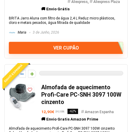
Aliexpress
,
Aliexpress Plaza
🚚 Envio Grátis
BRITA Jarro Aluna com filtro de água 2,4 L Reduz micro plásticos,
cloro e metais pesados, água filtrada de qualidade
Maria
3 de Junho, 2026
VER CUPÃO
ENVIO ESPANHA
0
Almofada de aquecimento
Profi-Care PC-SNH 3097 100W
cinzento
12,90€
-62%
34,18€
Amazon Espanha
🚚 Envio Gratis Amazon Prime
Almofada de aquecimento Profi-Care PC-SNH 3097 100W cinzento