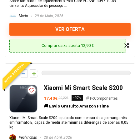
Sobre Almofada de aquecimento Profi-Care PC-SNH 3097 100W
cinzento Aquecedor de pescoço ...
Maria
29 de Maio, 2026
VER OFERTA
Comprar caixa aberta 12,90 €
ENVIO ESPANHA
0
Xiaomi Mi Smart Scale S200
17,40€
-40%
29,22€
PcComponentes
🚚 Envio Gratuito Amazon Prime
Xiaomi Mi Smart Scale S200 equipado com sensor de aço manganês
em formato E, capaz de medir até mínimas diferenças de apenas 0,05
kg
Pechinchas
28 de Abril, 2026