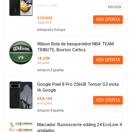
Usar o cupão:
05CD20
210,62€
VER OFERTA
224,99€
Aliexpress Europa
Wilson Bola de basquetebol NBA TEAM
TRIBUTE, Boston Celtics
18,29€
VER OFERTA
30,44€
Amazon Espanha
Google Pixel 8 Pro 256GB Tensor G3 inclui
IA Google
559,15€
VER OFERTA
873,20€
Amazon Espanha
Marcador fluorescente edding 24 EcoLine 4
unidades