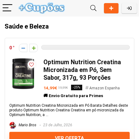
Saúde e Beleza
0
Optimum Nutrition Creatina
Micronizada em Pó, Sem
Sabor, 317g, 93 Porções
14,99€
-25%
19,99€
Amazon Espanha
🚚 Envio Gratuito para Primes
Optimum Nutrition Creatina Micronizada em Pó Barata Detalhes deste
produto Optimum Nutrition Creatina Creatina em pó micronizada da
Optimum Nutrition, a ...
Mario Bros
23 de Julho, 2026
VER OFERTA