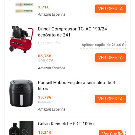
3,71€
VER OFERTA
Amazon Espanha
Einhell Compressor TC-AC 190/24,
depósito de 24 l
Usar o cupão:
Aplicar cupão de 21,44 €
85,75€
VER OFERTA
108,97€
Amazon Espanha
Russell Hobbs Frigideira sem óleo de 4
litros
35,78€
VER OFERTA
68,57€
Amazon Espanha
Calvin Klein ck be EDT 100ml
15,21€
Ver Cupão