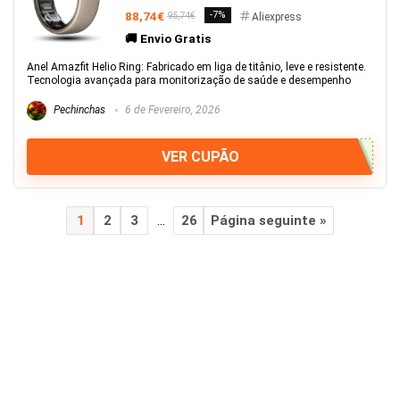
88,74€
-7%
95,74€
Aliexpress
🚚 Envio Gratis
Anel Amazfit Helio Ring: Fabricado em liga de titânio, leve e resistente.
Tecnologia avançada para monitorização de saúde e desempenho
Pechinchas
6 de Fevereiro, 2026
VER CUPÃO
1
2
3
…
26
Página seguinte »