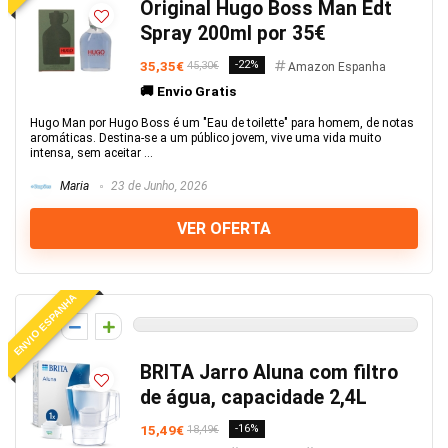
Original Hugo Boss Man Edt
Spray 200ml por 35€
35,35€
-22%
45,30€
Amazon Espanha
🚚 Envio Gratis
Hugo Man por Hugo Boss é um "Eau de toilette" para homem, de notas
aromáticas. Destina-se a um público jovem, vive uma vida muito
intensa, sem aceitar ...
Maria
23 de Junho, 2026
VER OFERTA
ENVIO ESPANHA
0
BRITA Jarro Aluna com filtro
de água, capacidade 2,4L
15,49€
-16%
18,49€