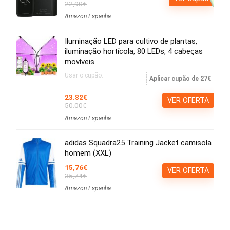
22,90€
Amazon Espanha
Iluminação LED para cultivo de plantas,
iluminação hortícola, 80 LEDs, 4 cabeças
movíveis
Usar o cupão:
Aplicar cupão de 27€
23.82€
VER OFERTA
50.00€
Amazon Espanha
adidas Squadra25 Training Jacket camisola
homem (XXL)
15,76€
VER OFERTA
35,74€
Amazon Espanha