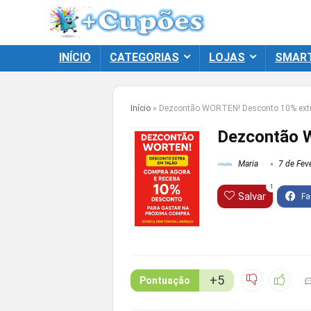
INÍCIO
CATEGORIAS
LOJAS
SMAR
Início
»
Dezcontão WORTEN! Desconto 10% extr
Dezcontão 
Maria
7 de Feve
1
Salvar
+5
Pontuação