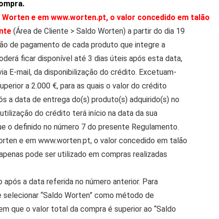
compra.
 Worten e em www.worten.pt, o valor concedido em talão
ente
(Área de Cliente > Saldo Worten) a partir do dia 19
ão de pagamento de cada produto que integre a
derá ficar disponível até 3 dias úteis após esta data,
via E-mail, da disponibilização do crédito. Excetuam-
perior a 2.000 €, para as quais o valor do crédito
ós a data de entrega do(s) produto(s) adquirido(s) no
ilização do crédito terá início na data da sua
ue o definido no número 7 do presente Regulamento.
orten e em www.worten.pt, o valor concedido em talão
 apenas pode ser utilizado em compras realizadas
 após a data referida no número anterior. Para
nte selecionar “Saldo Worten” como método de
 que o valor total da compra é superior ao “Saldo