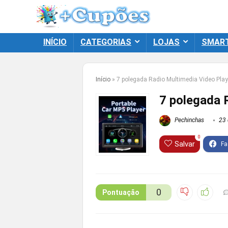
INÍCIO
CATEGORIAS
LOJAS
SMAR
Início
»
7 polegada Radio Multimedia Video Play
7 polegada 
Pechinchas
23 
0
Salvar
0
Pontuação