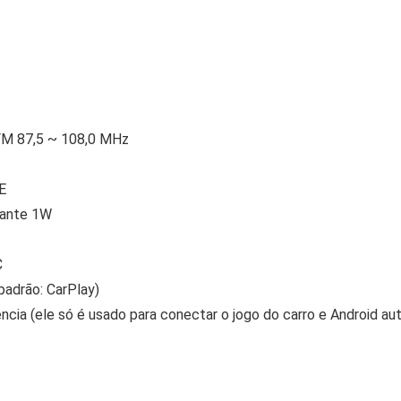
 FM 87,5 ~ 108,0 MHz
E
lante 1W
C
padrão: CarPlay)
ncia (ele só é usado para conectar o jogo do carro e Android au