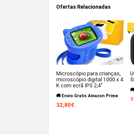
Ofertas Relacionadas
E
Microscópio para crianças,
U
microscópio digital 1000 x 4
S
K com ecrã IPS 2,4″

🚚 Envio Gratis Amazon Prime
1
32,80€