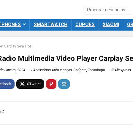
TPHONES
SMARTWATCH
CUPÕES
XIAOMI
GR
er Carplay Sem Fios
Radio Multimedia Video Player Carplay S
de Janeiro, 2024
Acessórios Auto e peças
,
Gadgets
,
Tecnologia
Aliexpress
0