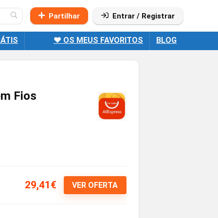
Partilhar
Entrar / Registrar
ÁTIS
❤️ OS MEUS FAVORITOS
BLOG
em Fios
29,41€
VER OFERTA