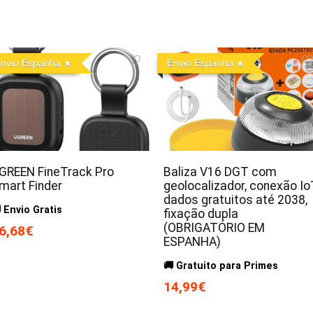
nvio Espanha
Envio Espanha
GREEN FineTrack Pro
Baliza V16 DGT com
mart Finder
geolocalizador, conexão Io
dados gratuitos até 2038,
 Envio Gratis
fixação dupla
(OBRIGATÓRIO EM
6,68€
ESPANHA)
🚚 Gratuito para Primes
14,99€