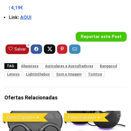
:
4
,19
€
Link:
AQUI
Reportar este Post
0
Salvar
TAG:
Aliexpress
Auriculares e Auscultadores
Banggood
Lenovo
Lightinthebox
Som e Imagem
Tomtop
Ofertas Relacionadas
Envio Espanha
Envio Espanha