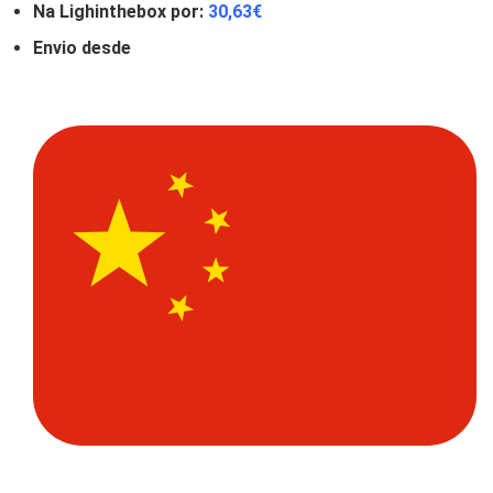
Na Lighinthebox por:
30,63
€
Envio desde