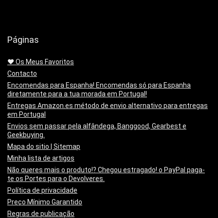
Páginas
❤️ Os Meus Favoritos
Contacto
Encomendas para Espanha! Encomendas só para Espanha
diretamente para a tua morada em Portugal!
Entregas Amazon.es método de envio alternativo para entregas
em Portugal
Envios sem passar pela alfândega, Banggood, Gearbest e
Geekbuying.
Mapa do sitio | Sitemap
Minha lista de artigos
Não queres mais o produto!? Chegou estragado! o PayPal paga-
te os Portes para o Devolveres.
Política de privacidade
Preço Mínimo Garantido
Regras de publicação