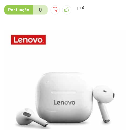
0
0
Pontuação