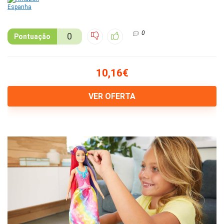
0
0
Pontuação
10,16€
VER OFERTA