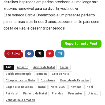
detalhes inspirados em pedras preciosas e uma longa saia
arco-íris removível para se divertir vestindo-a.
Esta boneca Barbie Dreamtopia é um presente perfeito
para meninas a partir dos 3 anos, especialmente para quem
gosta de Real e desenhar penteados!
Reportar este Post
0
Salvar
TAG:
Amazon
Arvore de Natal
Barbie
Barbie Dreamtopia
Boneca
Ceia de Natal
Chega antes do Natal
Christmas
Envio desde Espanha
Jogos e Brinquedos
Natal
Natal 2023
Navidad
Noel
Pai Natal
Pinheiro de Natal
Prendas
Presentes
Unisexo
Vendido pela Amazon