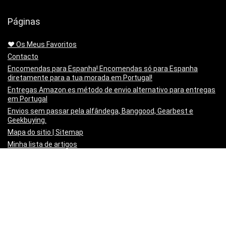
Páginas
❤️ Os Meus Favoritos
Contacto
Encomendas para Espanha! Encomendas só para Espanha
diretamente para a tua morada em Portugal!
Entregas Amazon.es método de envio alternativo para entregas
em Portugal
Envios sem passar pela alfândega, Banggood, Gearbest e
Geekbuying.
Mapa do sitio | Sitemap
Minha lista de artigos
Não queres mais o produto!? Chegou estragado! o PayPal paga-
te os Portes para o Devolveres.
Política de privacidade
Preço Mínimo Garantido
Regras de publicação
Sobre a Mais Cupões | About