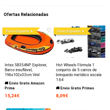
Ofertas Relacionadas
Envio Espanha
Envio Espanha
Intex 58354NP Explorer,
Hot Wheels Fórmula 1
Barco insuflável,
conjunto de 5 carros de
196x102x33cm Vinil
brinquedo metálico escala
1:64
🚚 Envio Gratis Amazon
Prime
🚚 Envio Gratis Primes
15,24€
8,09€