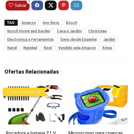
0
Salvar
TAG:
Amazon
Ano Novo
Bosch
Bosch Home and Garden
Casa e Jardim
Christmas
Electrónica e Ferramentas
Envio desde Espanha
Jardim
Natal
Navidad
Noel
Vendido pela Amazon
Xmas
Ofertas Relacionadas
Envio Espanha
Roçadora a bateria 21 V
Microscópio para crianças,