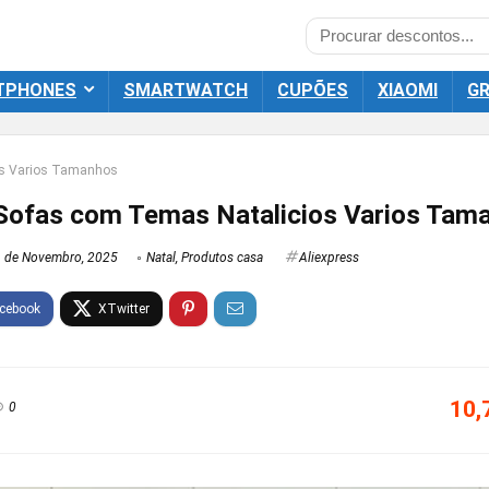
TPHONES
SMARTWATCH
CUPÕES
XIAOMI
GR
os Varios Tamanhos
Sofas com Temas Natalicios Varios Tam
 de Novembro, 2025
Natal
,
Produtos casa
Aliexpress
10,
0