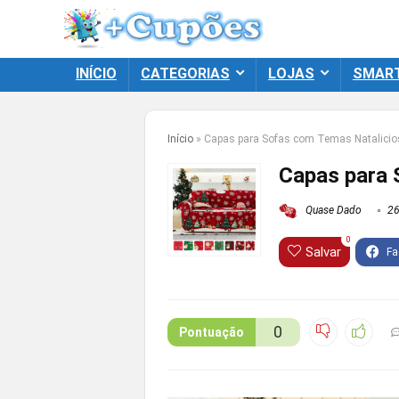
INÍCIO
CATEGORIAS
LOJAS
SMAR
Início
»
Capas para Sofas com Temas Natalici
Capas para 
Quase Dado
26
0
Salvar
0
Pontuação