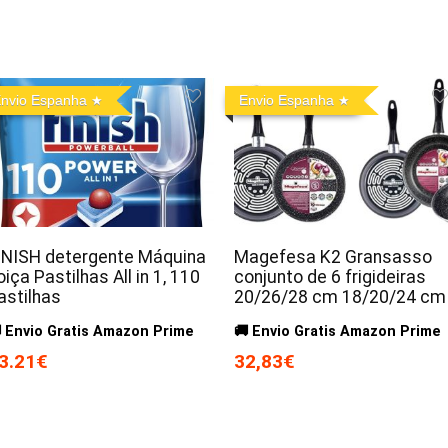
nvio Espanha
Envio Espanha
INISH detergente Máquina
Magefesa K2 Gransasso
oiça Pastilhas All in 1, 110
conjunto de 6 frigideiras
astilhas
20/26/28 cm 18/20/24 cm
 Envio Gratis Amazon Prime
🚚 Envio Gratis Amazon Prime
3.21€
32,83€