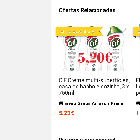
Ofertas Relacionadas
Envio Espanha
E
CIF Creme multi-superfícies,
F
casa de banho e cozinha, 3 x
L
750ml
p
🚚 Envio Gratis Amazon Prime

5.23€
1
Diz-nos o que pensas!