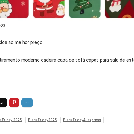
ios
ios ao melhor preço
iramento moderno cadeira capa de sofá capas para sala de est
k Friday 2025
BlackFriday2025
BlackFridayAliexpress