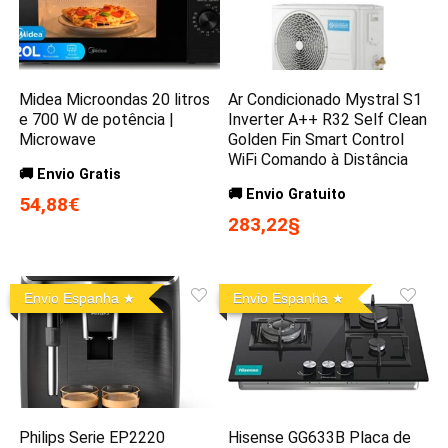
Midea Microondas 20 litros
Ar Condicionado Mystral S1
e 700 W de potência |
Inverter A++ R32 Self Clean
Microwave
Golden Fin Smart Control
WiFi Comando à Distância
🚚 Envio Gratis
🚚 Envio Gratuito
54,88€
283,22§
Envio Espanha
Envio Espanha
Philips Serie EP2220
Hisense GG633B Placa de