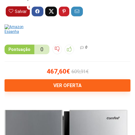
0
Salvar
0
0
Pontuação
467,60€
609,91€
VER OFERTA