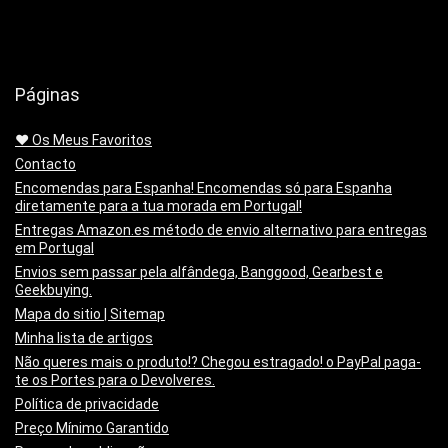
Páginas
❤️ Os Meus Favoritos
Contacto
Encomendas para Espanha! Encomendas só para Espanha
diretamente para a tua morada em Portugal!
Entregas Amazon.es método de envio alternativo para entregas
em Portugal
Envios sem passar pela alfândega, Banggood, Gearbest e
Geekbuying.
Mapa do sitio | Sitemap
Minha lista de artigos
Não queres mais o produto!? Chegou estragado! o PayPal paga-
te os Portes para o Devolveres.
Política de privacidade
Preço Mínimo Garantido