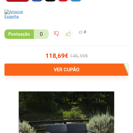
0
0
Pontuação
118,69€
145, 99€
VER CUPÃO