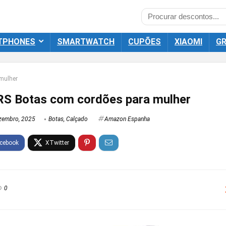
TPHONES
SMARTWATCH
CUPÕES
XIAOMI
GR
mulher
S Botas com cordões para mulher
zembro, 2025
Botas
,
Calçado
Amazon Espanha
0