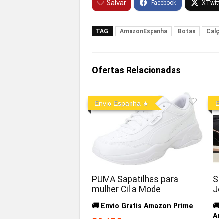
Salvar
TAG:
AmazonEspanha
Botas
Cal
Ofertas Relacionadas
Envio Espanha
E
PUMA Sapatilhas para
S
mulher Cilia Mode
J
🚚 Envio Gratis Amazon Prime

A