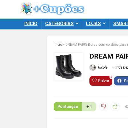
INÍCIO
CATEGORIAS
LOJAS
SMAR
Início
»
DREAM PAIRS Botas com cordões para 
DREAM PAIR
Nicole
4 de De
0
Salvar
+1
Pontuação