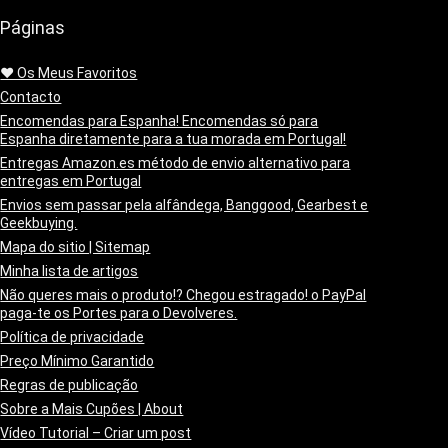
Páginas
❤️ Os Meus Favoritos
Contacto
Encomendas para Espanha! Encomendas só para
Espanha diretamente para a tua morada em Portugal!
Entregas Amazon.es método de envio alternativo para
entregas em Portugal
Envios sem passar pela alfândega, Banggood, Gearbest e
Geekbuying.
Mapa do sitio | Sitemap
Minha lista de artigos
Não queres mais o produto!? Chegou estragado! o PayPal
paga-te os Portes para o Devolveres.
Política de privacidade
Preço Mínimo Garantido
Regras de publicação
Sobre a Mais Cupões | About
Vídeo Tutorial – Criar um post