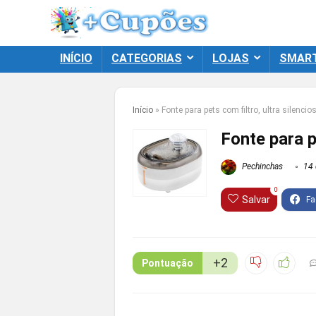
INÍCIO
CATEGORIAS
LOJAS
SMAR
Início
»
Fonte para pets com filtro, ultra silencio
Fonte para p
Pechinchas
14 
0
Salvar
+2
Pontuação