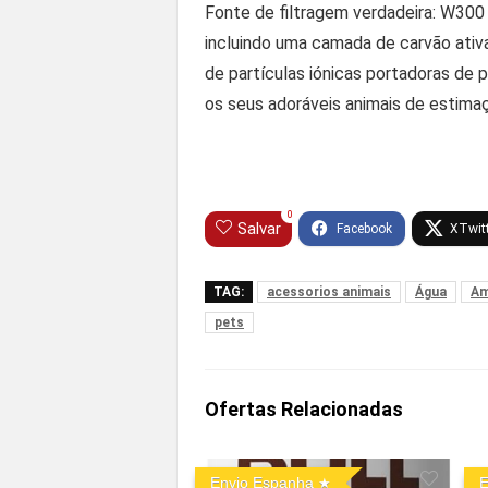
Fonte de filtragem verdadeira: W300 c
incluindo uma camada de carvão ativ
de partículas iónicas portadoras de 
os seus adoráveis animais de estima
0
Salvar
TAG:
acessorios animais
Água
Am
pets
Ofertas Relacionadas
Envio Espanha
E