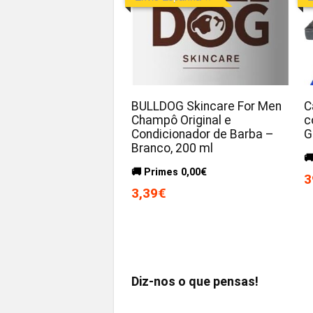
BULLDOG Skincare For Men
C
Champô Original e
c
Condicionador de Barba –
G
Branco, 200 ml

🚚 Primes 0,00€
3
3,39€
Diz-nos o que pensas!