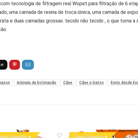
om tecnologia de filtragem real Wopet para filtração de 6 etapas
ado, uma camada de resina de troca iónica, uma camada de espo
prata e duas camadas grossas. tecido não tecido , o que torna a
ção.
azon
Animais de Estimação
Cães
Cães e Gatos
Envio desde E
nvio Espanha
Envio Espanha