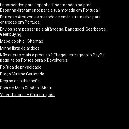
Encomendas para Espanha! Encomendas só para
Espanha diretamente para a tua morada em Portugal!
Entregas Amazon.es método de envio alternativo para
entregas em Portugal
Envios sem passar pela alfândega, Banggood, Gearbest e
Geekbuying.
Mapa do sitio | Sitemap
Minha lista de artigos
Não queres mais o produto!? Chegou estragado! o PayPal
paga-te os Portes para o Devolveres.
Política de privacidade
Preço Mínimo Garantido
Regras de publicação
Sobre a Mais Cupões | About
Vídeo Tutorial – Criar um post