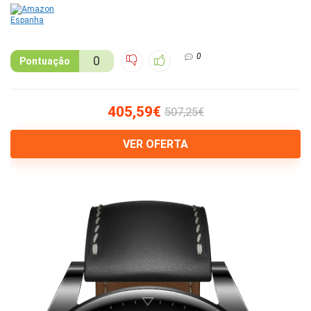
0
0
Pontuação
405,59€
507,25€
VER OFERTA