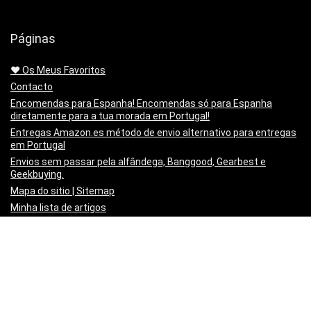
Páginas
❤️ Os Meus Favoritos
Contacto
Encomendas para Espanha! Encomendas só para Espanha
diretamente para a tua morada em Portugal!
Entregas Amazon.es método de envio alternativo para entregas
em Portugal
Envios sem passar pela alfândega, Banggood, Gearbest e
Geekbuying.
Mapa do sitio | Sitemap
Minha lista de artigos
Não queres mais o produto!? Chegou estragado! o PayPal paga-
te os Portes para o Devolveres.
Política de privacidade
Preço Mínimo Garantido
Regras de publicação
Sobre a Mais Cupões | About