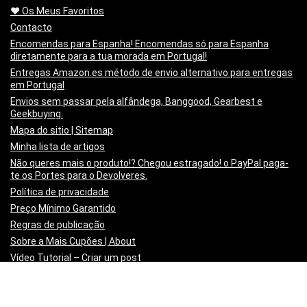
❤️ Os Meus Favoritos
Contacto
Encomendas para Espanha! Encomendas só para Espanha
diretamente para a tua morada em Portugal!
Entregas Amazon.es método de envio alternativo para entregas
em Portugal
Envios sem passar pela alfândega, Banggood, Gearbest e
Geekbuying.
Mapa do sitio | Sitemap
Minha lista de artigos
Não queres mais o produto!? Chegou estragado! o PayPal paga-
te os Portes para o Devolveres.
Política de privacidade
Preço Mínimo Garantido
Regras de publicação
Sobre a Mais Cupões | About
Vídeo Tutorial – Criar um post