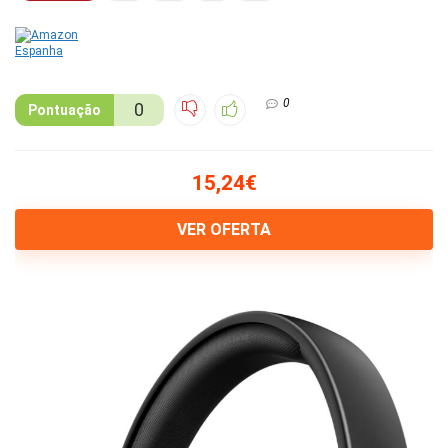
0
0
Pontuação
15,24€
VER OFERTA