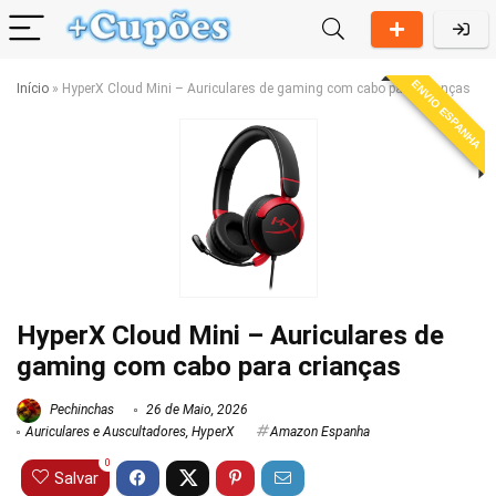
ENVIO ESPANHA
Início
»
HyperX Cloud Mini – Auriculares de gaming com cabo para crianças
HyperX Cloud Mini – Auriculares de
gaming com cabo para crianças
Pechinchas
26 de Maio, 2026
Auriculares e Auscultadores
,
HyperX
Amazon Espanha
0
Salvar