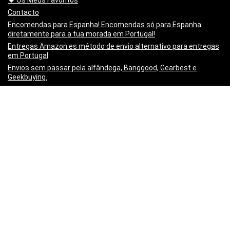
Contacto
Encomendas para Espanha! Encomendas só para Espanha
diretamente para a tua morada em Portugal!
Entregas Amazon.es método de envio alternativo para entregas
em Portugal
Envios sem passar pela alfândega, Banggood, Gearbest e
Geekbuying.
Mapa do sitio | Sitemap
Minha lista de artigos
Não queres mais o produto!? Chegou estragado! o PayPal paga-
te os Portes para o Devolveres.
Política de privacidade
Preço Mínimo Garantido
Regras de publicação
Sobre a Mais Cupões | About
Vídeo Tutorial – Criar um post
Copyright 2017 - Quase Todos os Direitos Reservados -