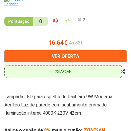
0
0
Pontuação
16.64€
45.88€
VER OFERTA
7XIAF2AN
Lâmpada LED para espelho de banheiro 9W Moderna
Acrílico Luz de parede com acabamento cromado
Iluminação interna 4000K 220V 42cm
Aplica o cupão de
8%
mais o cupão:
7XIAF2AN